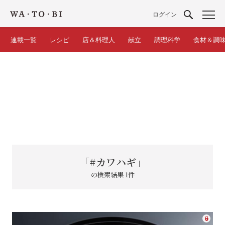
ログイン
連載一覧
レシピ
店＆料理人
献立
調理科学
食材＆調
「#カワハギ」
の検索結果 1件