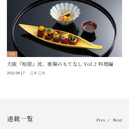
特集
大阪『柏屋』流、重陽のもてなし Vol.2 料理編
2022.09.17
6
0
連載一覧
Prev
Next
／