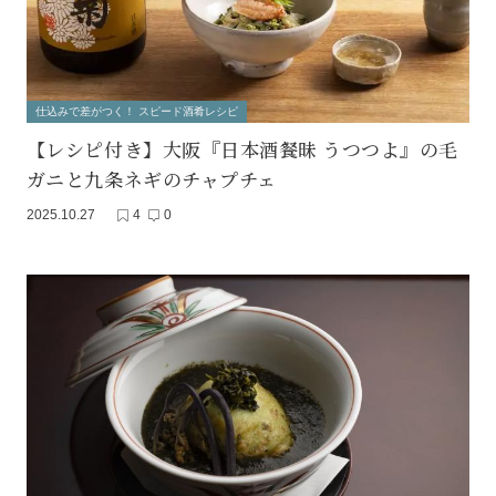
仕込みで差がつく！ スピード酒肴レシピ
【レシピ付き】大阪『日本酒餐昧 うつつよ』の毛
ガニと九条ネギのチャプチェ
2025.10.27
4
0