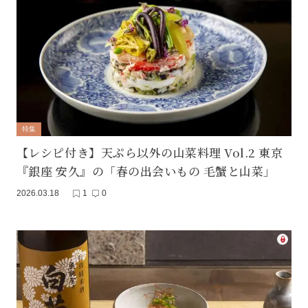
特集
【レシピ付き】天ぷら以外の山菜料理 Vol.2 東京
『銀座 安久』の「春の出会いもの 毛蟹と山菜」
2026.03.18
1
0