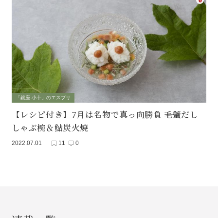
「銀座 小十」のエスプリ
【レシピ付き】7月は名物で真っ向勝負 ――毛蟹だし
しゃぶ椀＆鮎炭火焼
2022.07.01
11
0