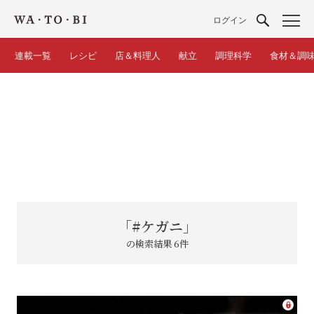
ログイン
連載一覧
レシピ
店＆料理人
献立
調理科学
食材＆調
「#ケガニ」
の検索結果 6件