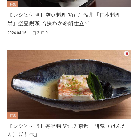
特集
【レシピ付き】空豆料理 Vol.1 福井『日本料理
崇』空豆饅頭 若狭わかめ餡仕立て
2024.04.16
3
0
特集
【レシピ付き】寄せ物 Vol.2 京都『研覃（けんた
ん）ほりべ』