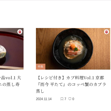
特集
ol.1 大
【レシピ付き】カブ料理Vol.1 京都
ニの蒸し寿
『而今 平たて』のコッペ蟹のカブラ
蒸し
2024.11.14
7
0