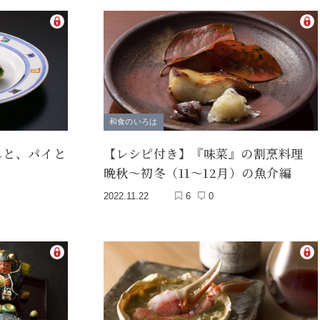
和食のいろは
しと、パイと
【レシピ付き】『味菜』の割烹料理
晩秋～初冬（11～12月）の魚介編
2022.11.22
6
0