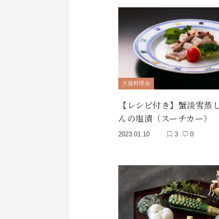
大阪料理会
【レシピ付き】蟹淡雪蒸
んの塩漬（スーチカー）
2023.01.10
3
0