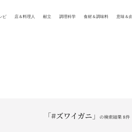
シピ
店＆料理人
献立
調理科学
食材＆調味料
意味＆
「#ズワイガニ」
の検索結果 8件