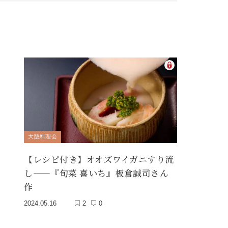
大阪料理会
【レシピ付き】オオズワイガニすり流
し——『旬菜 喜いち』板倉誠司さん
作
2024.05.16
2
0