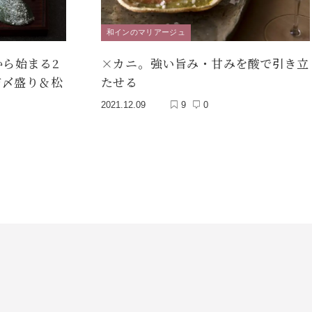
和インのマリアージュ
ら始まる2
×カニ。強い旨み・甘みを酸で引き立
布〆盛り＆松
たせる
2021.12.09
9
0