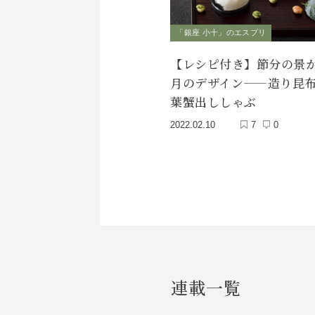
「銀座 小十」のエスプリ
【レシピ付き】節分の景か
月のデザイン——造り昆
葉蟹出ししゃぶ
2022.02.10
7
0
連載一覧