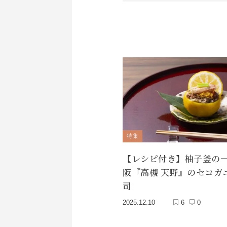
特集
【レシピ付き】柚子釜の一品v
阪『高槻 天野』のセコガ
司
2025.12.10
6
0