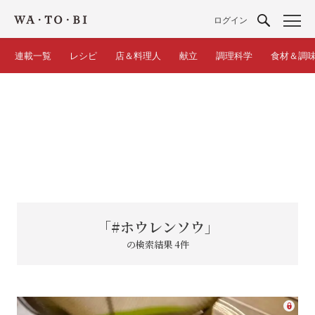
ログイン
連載一覧
レシピ
店＆料理人
献立
調理科学
食材＆調
「#ホウレンソウ」
の検索結果 4件