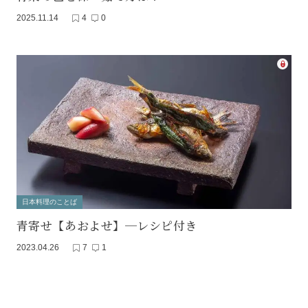
2025.11.14
4
0
日本料理のことば
青寄せ【あおよせ】─レシピ付き
2023.04.26
7
1