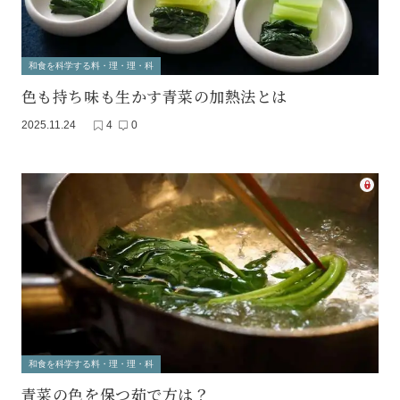
和食を科学する料・理・理・科
色も持ち味も生かす青菜の加熱法とは
2025.11.24
4
0
和食を科学する料・理・理・科
青菜の色を保つ茹で方は？