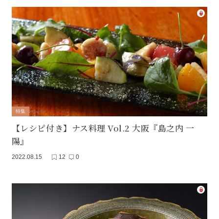
特集
【レシピ付き】ナス料理 Vol.2 大阪『島之内 一
陽』
2022.08.15
12
0