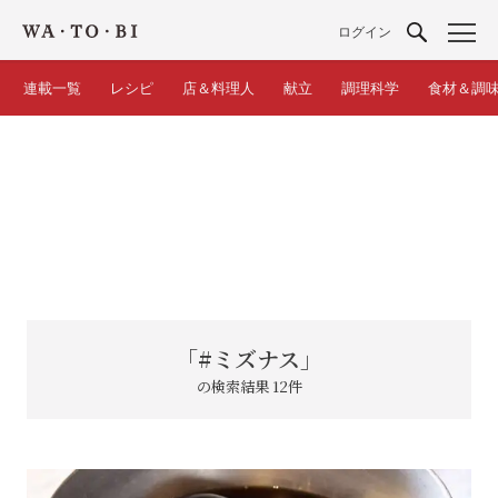
ログイン
連載一覧
レシピ
店＆料理人
献立
調理科学
食材＆調
「#ミズナス」
の検索結果 12件