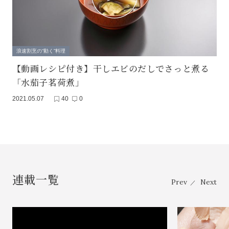
浪速割烹の“動く”料理
【動画レシピ付き】干しエビのだしでさっと煮る
「水茄子茗荷煮」
2021.05.07
40
0
連載一覧
Prev
Next
／