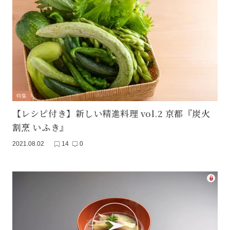
特集
【レシピ付き】新しい精進料理 vol.2 京都『炭火
割烹 いふき』
2021.08.02
14
0