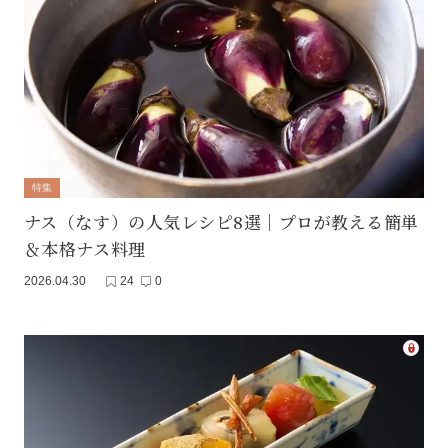
特集
ナス（なす）の人気レシピ8選｜プロが教える簡単
＆本格ナス料理
2026.04.30
24
0