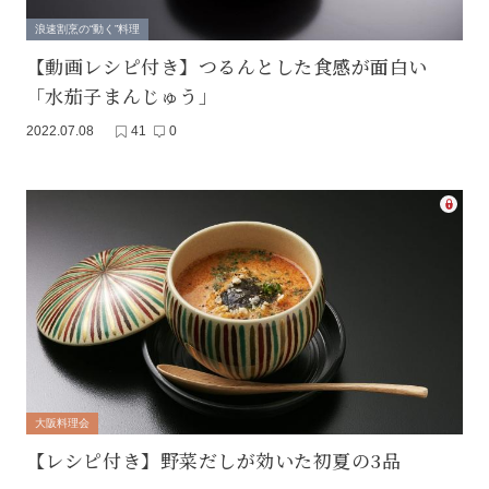
浪速割烹の“動く”料理
【動画レシピ付き】つるんとした食感が面白い
「水茄子まんじゅう」
2022.07.08
41
0
大阪料理会
【レシピ付き】野菜だしが効いた初夏の3品