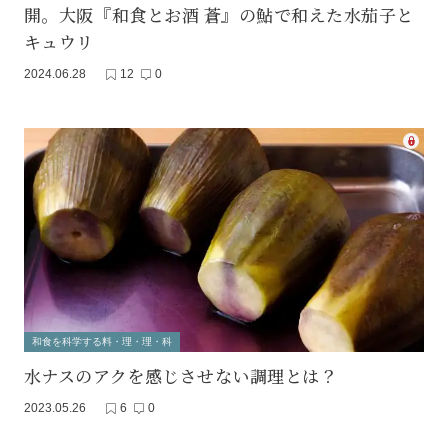
開。大阪『和食とお酒 蒼』の鮎で和えた水茄子と
キュウリ
2024.06.28
12
0
和食を科学する料・理・理・科
水ナスのアクを感じさせない調理とは？
2023.05.26
6
0