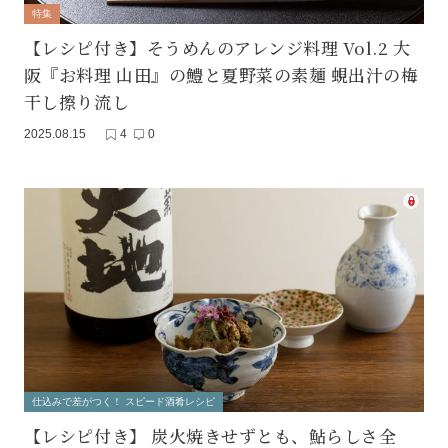
特集
【レシピ付き】そうめんのアレンジ料理 Vol.2 大
阪『お料理 山田』の鱧と夏野菜の素麺 蜆出汁の梅
干し擦り流し
2025.08.15
4
0
仕込みで差がつく！ スピード酒肴レシピ
【レシピ付き】 炭火焼きせずとも、鮎らしさ全