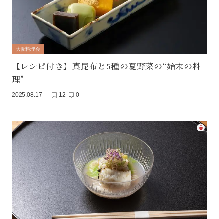
大阪料理会
【レシピ付き】真昆布と5種の夏野菜の“始末の料
理”
2025.08.17
12
0