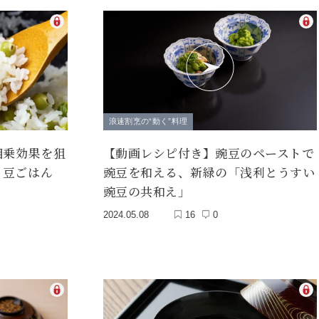
浪速割烹の“動く”料理
相乗効果を狙
【動画レシピ付き】豌豆のペーストで
る豆ごはん
豌豆を和える、新緑の「浅利とうすい
豌豆の共和え」
2024.05.08
16
0