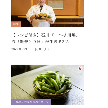
特集
【レシピ付き】石川『一本杉 川嶋』
流「能登とり貝」が生きる3品
2022.05.23
8
0
「瓢亭」野菜料理のデザイン