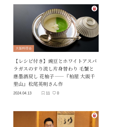
大阪料理会
【レシピ付き】豌豆とホワイトアスパ
ラガスのすり流し片身替わり 毛蟹と
唐墨酒戻し 花柚子——『柏屋 大阪千
里山』松尾英明さん作
2024.04.13
11
0