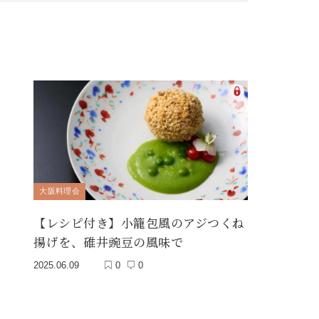
大阪料理会
【レシピ付き】小籠包風のアジつくね
揚げを、碓井豌豆の風味で
2025.06.09
0
0