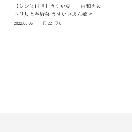
【レシピ付き】うすい豆——白和え＆
トリ貝と春野菜 うすい豆あん敷き
2022.05.06
22
0