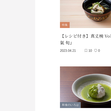
特集
【レシピ付き】真丈椀 Vol
氣 旬』
2023.04.21
10
0
和食のいろは