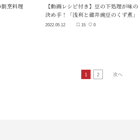
の割烹料理
【動画レシピ付き】豆の下処理が味の
決め手！「浅利と碓井豌豆のくず煮」
2022.05.12
15
0
次へ
1
2