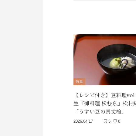
特集
【レシピ付き】豆料理vol.
生『御料理 松むら』松村
「うすい豆の真丈椀」
2026.04.17
5
0