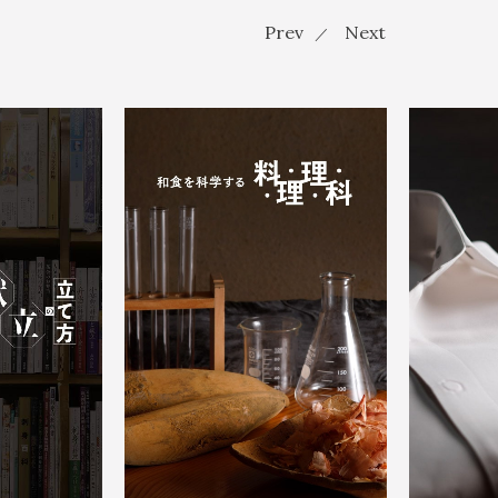
Prev
Next
／