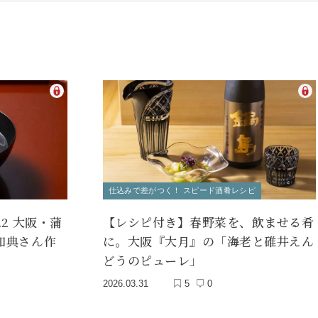
仕込みで差がつく！ スピード酒肴レシピ
2 大阪・蒲
【レシピ付き】春野菜を、飲ませる肴
知典さん作
に。大阪『大月』の「海老と碓井えん
どうのピューレ」
2026.03.31
5
0