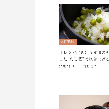
大阪料理会
【レシピ付き】うま味の
った“だし酒”で炊き上げ
2025.04.18
5
0