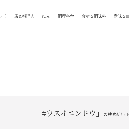
シピ
店＆料理人
献立
調理科学
食材＆調味料
意味＆
「#ウスイエンドウ」
の検索結果 1