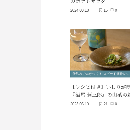
のポテトサラダ
2024.03.18
16
0
仕込みで差がつく！ スピード酒肴レシ
【レシピ付き】いしりが
『酒屋 彌三郎』の山菜の
2023.05.10
21
0