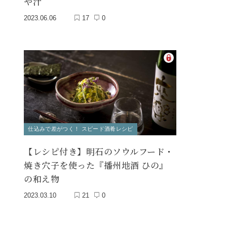
や汁
2023.06.06
17
0
仕込みで差がつく！ スピード酒肴レシピ
【レシピ付き】明石のソウルフード・
焼き穴子を使った『播州地酒 ひの』
の和え物
2023.03.10
21
0