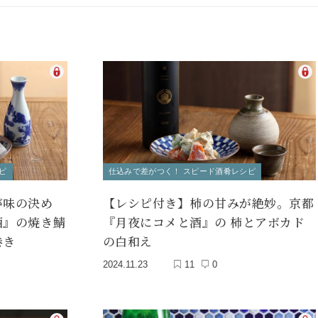
ピ
仕込みで差がつく！ スピード酒肴レシピ
が味の決め
【レシピ付き】柿の甘みが絶妙。京都
酒』の焼き鯖
『月夜にコメと酒』の 柿とアボカド
巻き
の白和え
2024.11.23
11
0