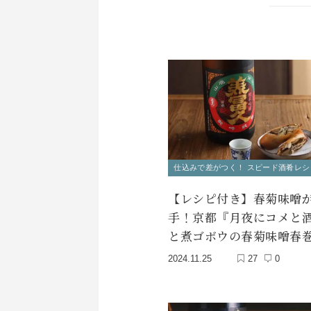
仕込みで差がつく！ スピード酒肴レシ
【レシピ付き】春菊味噌
手！京都『月夜にコメと
と煮ゴボウの春菊味噌春
2024.11.25
27
0