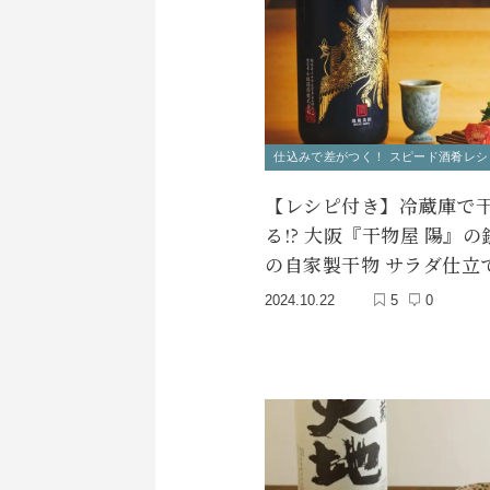
仕込みで差がつく！ スピード酒肴レシ
【レシピ付き】冷蔵庫で
る!? 大阪『干物屋 陽』
の自家製干物 サラダ仕立
2024.10.22
5
0