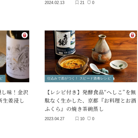
2024.02.13
21
0
ピ
仕込みで差がつく！ スピード酒肴レシピ
隠し味！金沢
【レシピ付き】発酵食品“へしこ”を無
新生姜浸し
駄なく生かした、京都『お料理とお酒
ふくら』の焼き茶碗蒸し
2023.04.27
10
0