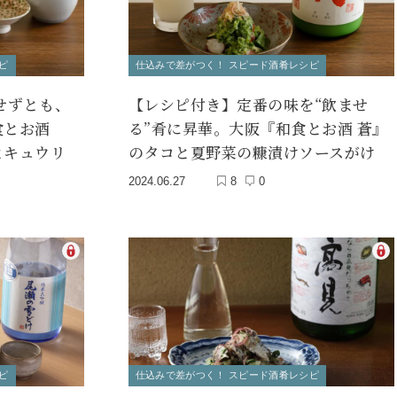
ピ
仕込みで差がつく！ スピード酒肴レシピ
せずとも、
【レシピ付き】定番の味を“飲ませ
食とお酒
る”肴に昇華。大阪『和食とお酒 蒼』
とキュウリ
のタコと夏野菜の糠漬けソースがけ
2024.06.27
8
0
ピ
仕込みで差がつく！ スピード酒肴レシピ