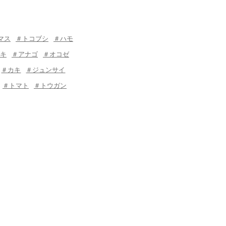
マス
＃トコブシ
＃ハモ
キ
＃アナゴ
＃オコゼ
＃カキ
＃ジュンサイ
＃トマト
＃トウガン