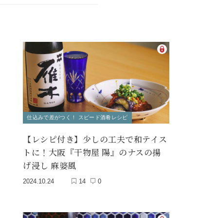
仕込みで差がつく！ スピード酒肴レシピ
【レシピ付き】少しの工夫で和テイス
トに！大阪『干物屋 陽』のナスの揚
げ浸し 麻婆風
2024.10.24
14
0