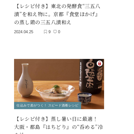
【レシピ付き】東北の発酵食“三五八
漬”を和え物に。京都『食堂ほかげ』
の蒸し鶏の三五八漬和え
2024.04.25
9
0
仕込みで差がつく！ スピード酒肴レシピ
【レシピ付き】蒸し暑い日に最適！
大阪・都島『はちどり』の“呑める”冷