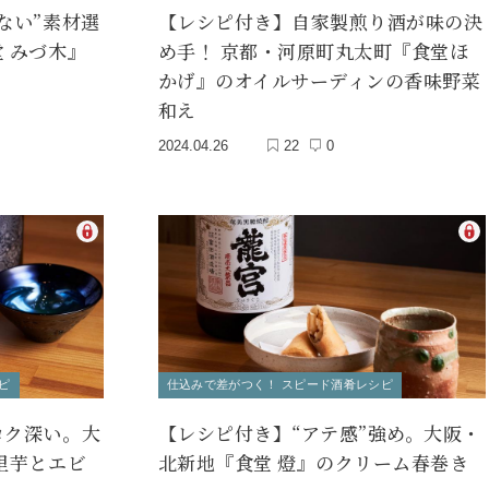
ない”素材選
【レシピ付き】自家製煎り酒が味の決
 みづ木』
め手！ 京都・河原町丸太町『食堂ほ
かげ』のオイルサーディンの香味野菜
和え
2024.04.26
22
0
ピ
仕込みで差がつく！ スピード酒肴レシピ
コク深い。大
【レシピ付き】“アテ感”強め。大阪・
里芋とエビ
北新地『食堂 燈』のクリーム春巻き