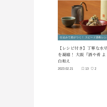
仕込みで差がつく！ スピード酒肴レシ
【レシピ付き】丁寧な水
を凝縮！ 大阪『酒や肴 
白和え
2023.02.21
13
2