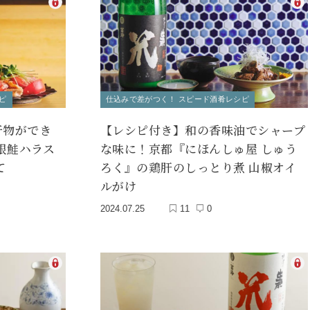
ピ
仕込みで差がつく！ スピード酒肴レシピ
干物ができ
【レシピ付き】和の香味油でシャープ
の銀鮭ハラス
な味に！京都『にほんしゅ屋 しゅう
て
ろく』の鶏肝のしっとり煮 山椒オイ
ルがけ
2024.07.25
11
0