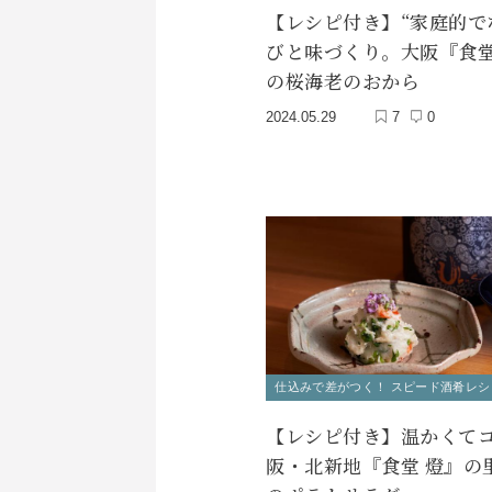
【レシピ付き】“家庭的で
びと味づくり。大阪『食堂
の桜海老のおから
2024.05.29
7
0
仕込みで差がつく！ スピード酒肴レシ
【レシピ付き】温かくて
阪・北新地『食堂 燈』の