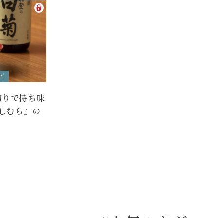
ピ
切りで持ち味
よしむら』の