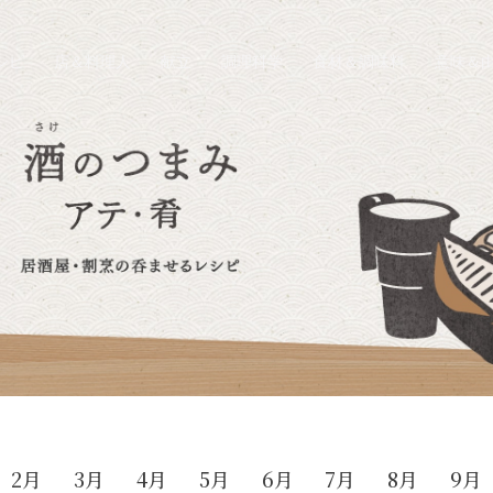
シピ
店＆料理人
献立
調理科学
食材＆調味料
意味＆
2月
3月
4月
5月
6月
7月
8月
9月