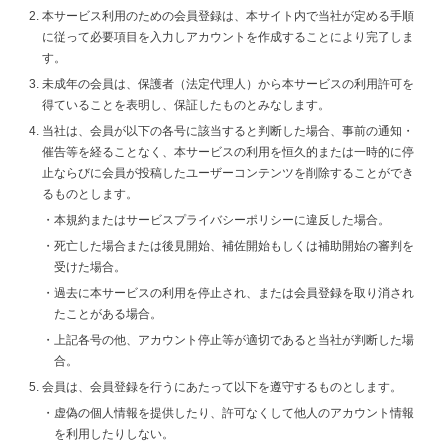
本サービス利用のための会員登録は、本サイト内で当社が定める手順
に従って必要項目を入力しアカウントを作成することにより完了しま
す。
未成年の会員は、保護者（法定代理人）から本サービスの利用許可を
得ていることを表明し、保証したものとみなします。
当社は、会員が以下の各号に該当すると判断した場合、事前の通知・
催告等を経ることなく、本サービスの利用を恒久的または一時的に停
止ならびに会員が投稿したユーザーコンテンツを削除することができ
るものとします。
本規約またはサービスプライバシーポリシーに違反した場合。
死亡した場合または後見開始、補佐開始もしくは補助開始の審判を
受けた場合。
過去に本サービスの利用を停止され、または会員登録を取り消され
たことがある場合。
上記各号の他、アカウント停止等が適切であると当社が判断した場
合。
会員は、会員登録を行うにあたって以下を遵守するものとします。
虚偽の個人情報を提供したり、許可なくして他人のアカウント情報
を利用したりしない。