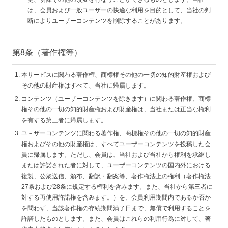
は、会員および一般ユーザーの快適な利用を目的として、当社の判
断によりユーザーコンテンツを削除することがあります。
第8条（著作権等）
本サービスに関わる著作権、商標権その他の一切の知的財産権および
その他の財産権はすべて、当社に帰属します。
コンテンツ（ユーザーコンテンツを除きます）に関わる著作権、商標
権その他の一切の知的財産権および財産権は、当社または正当な権利
を有する第三者に帰属します。
ユ－ザーコンテンツに関わる著作権、商標権その他の一切の知的財産
権およびその他の財産権は、すべてユーザーコンテンツを投稿した会
員に帰属します。ただし、会員は、当社および当社から権利を承継し
または許諾された者に対して、ユーザーコンテンツの国内外における
複製、公衆送信、頒布、翻訳・翻案等、著作権法上の権利（著作権法
27条および28条に規定する権利を含みます。また、当社から第三者に
対する再使用許諾権を含みます。）を、会員利用期間内であるか否か
を問わず、当該著作権の存続期間満了日まで、無償で利用することを
許諾したものとします。また、会員はこれらの利用行為に対して、著