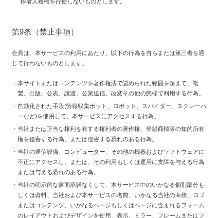
作者人格権を行使しないものとします。
第9条（禁止事項）
会員は、本サービスの利用にあたり、以下の行為を自らまたは第三者を通
じて行わないものとします。
本サイトまたはコンテンツを著作権法で認められた範囲を超えて、複
製、出版、公表、譲渡、公衆送信、改変その他の態様で利用する行為。
自動化された手段(情報収集ボット、ロボット、スパイダー、スクレーパ
ーなど)を使用して、本サービスにアクセスする行為。
当社または正当な権利を有する権利者の著作権、登録商標等の知的所有
権を侵害する行為、または侵害する恐れのある行為。
当社の通信設備、コンピューター、その他の機器およびソフトウェアに
不正にアクセスし、または、その利用もしくは運用に支障を与える行為
または与える恐れのある行為。
当社の明示的な書面承諾なくして、本サービス中のいかなる個別部分も
しくは資料、当社および本サービスの名前、いかなる当社の商標、ロゴ
またはコンテンツ、いかなるページもしくはページに含まれるフォーム
のレイアウトおよびデザインを使用、表示、ミラー、フレームまたはフ