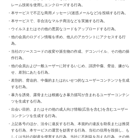
レーム技術を使用しエンクローズする行為。
本サービスで不正な商用メッセージ(迷惑メールなど)を投稿する行為。
本サービスで、非合法なマルチ商法などを実施する行為。
ウイルスまたはその他の悪質なコードをアップロードする行為。
他の会員のログイン情報を求め、他人のアカウントにアクセスする行
為。
当社のソースコードの改変や派生物の作成、デコンパイル、その他の操
作行為。
他の会員および一般ユーザーに対するいじめ、誹謗中傷、脅迫、嫌がら
せ、差別にあたる行為。
差別的、脅迫的、中傷的またはわいせつ的なユーザーコンテンツを生成
する行為。
暴力を誘発、露骨または根拠なき暴力描写が含まれるユーザーコンテン
ツを生成する行為。
出会い目的、またはその他の成人向け情報(広告を含む)を含むユーザー
コンテンツを生成する行為。
上記各号のほか、法令に違反する行為、本規約の違反を助長または推奨
する行為、本サービスの運営を妨害する行為、当社の信用を毀損し、も
しくは当社の財産を侵害する行為、当社に不利益を与える行為、その他