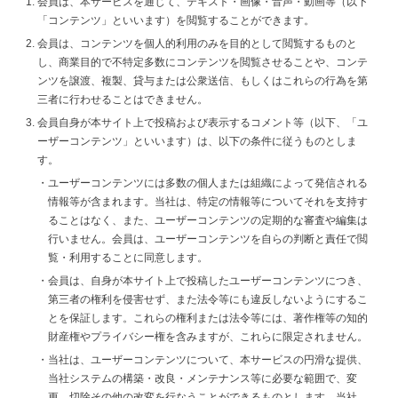
会員は、本サービスを通じて、テキスト・画像・音声・動画等（以下
「コンテンツ」といいます）を閲覧することができます。
会員は、コンテンツを個人的利用のみを目的として閲覧するものと
し、商業目的で不特定多数にコンテンツを閲覧させることや、コンテ
ンツを譲渡、複製、貸与または公衆送信、もしくはこれらの行為を第
三者に行わせることはできません。
会員自身が本サイト上で投稿および表示するコメント等（以下、「ユ
ーザーコンテンツ」といいます）は、以下の条件に従うものとしま
す。
ユーザーコンテンツには多数の個人または組織によって発信される
情報等が含まれます。当社は、特定の情報等についてそれを支持す
ることはなく、また、ユーザーコンテンツの定期的な審査や編集は
行いません。会員は、ユーザーコンテンツを自らの判断と責任で閲
覧・利用することに同意します。
会員は、自身が本サイト上で投稿したユーザーコンテンツにつき、
第三者の権利を侵害せず、また法令等にも違反しないようにするこ
とを保証します。これらの権利または法令等には、著作権等の知的
財産権やプライバシー権を含みますが、これらに限定されません。
当社は、ユーザーコンテンツについて、本サービスの円滑な提供、
当社システムの構築・改良・メンテナンス等に必要な範囲で、変
更、切除その他の改変を行なうことができるものとします。当社