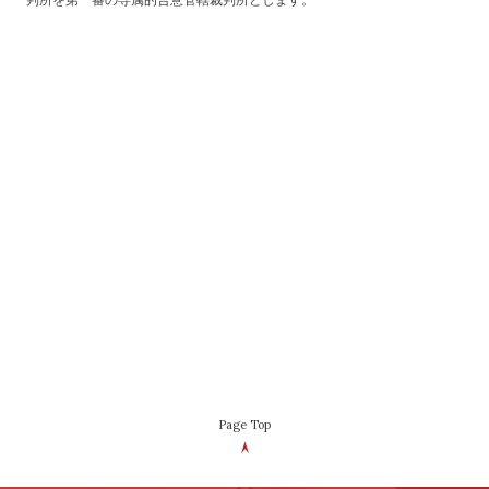
判所を第一審の専属的合意管轄裁判所とします。
Page Top