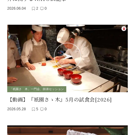
2026.06.04
2
0
「祇園さゝ木」一門会、師弟セッション
【動画】『衹園さゝ木』5月の試食会[2026]
2026.05.28
5
0