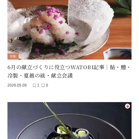
特集
6月の献立づくりに役立つWATOBI記事｜鮎・鱧・
冷製・夏越の祓・献立会議
2026.05.09
1
0