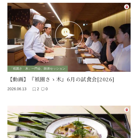
「祇園さゝ木」一門会、師弟セッション
【動画】『衹園さゝ木』6月の試食会[2026]
2026.06.13
2
0