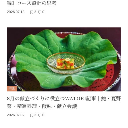
編】コース設計の思考
2026.07.13
3
0
特集
8月の献立づくりに役立つWATOBI記事｜鮑・夏野
菜・精進料理・酸味・献立会議
2026.07.02
3
0