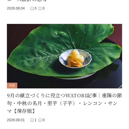
2026.08.04
0
0
特集
9月の献立づくりに役立つWATOBI記事｜重陽の節
句・中秋の名月・里芋（子芋）・レンコン・サン
マ【保存版】
2026.08.01
1
0