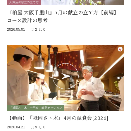
人気店の献立の立て方
『柏屋 大阪千里山』5月の献立の立て方【前編】
コース設計の思考
2026.05.01
2
0
「祇園さゝ木」一門会、師弟セッション
【動画】『衹園さゝ木』4月の試食会[2026]
2026.04.21
9
0