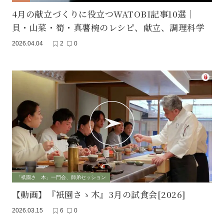
4月の献立づくりに役立つWATOBI記事10選｜
貝・山菜・筍・真薯椀のレシピ、献立、調理科学
2026.04.04
2
0
「祇園さゝ木」一門会、師弟セッション
【動画】『衹園さゝ木』3月の試食会[2026]
2026.03.15
6
0