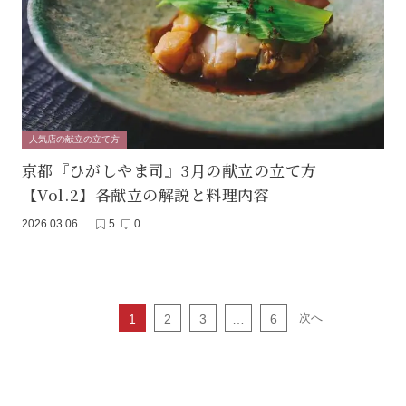
人気店の献立の立て方
京都『ひがしやま司』3月の献立の立て方
【Vol.2】各献立の解説と料理内容
2026.03.06
5
0
次へ
1
2
3
…
6