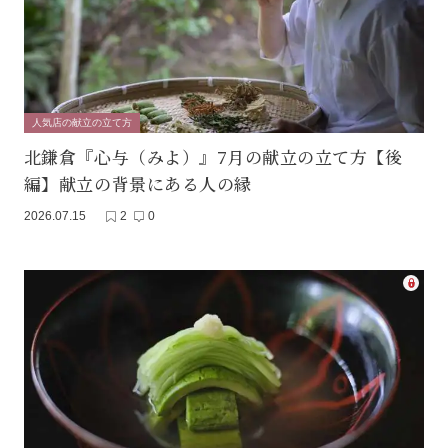
人気店の献立の立て方
北鎌倉『心与（みよ）』7月の献立の立て方【後
編】献立の背景にある人の縁
2026.07.15
2
0