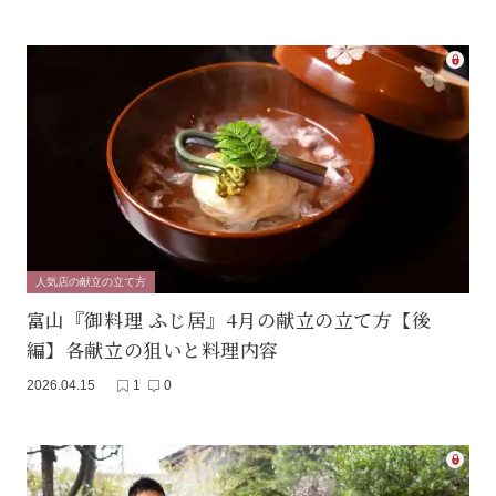
人気店の献立の立て方
富山『御料理 ふじ居』4月の献立の立て方【後
編】各献立の狙いと料理内容
2026.04.15
1
0