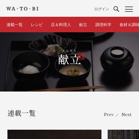
ログイン
連載一覧
レシピ
店＆料理人
献立
調理科学
食材＆調
連載一覧
Prev
Next
／