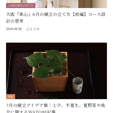
人気店の献立の立て方
大阪『楽心』6月の献立の立て方【前編】コース設
計の思考
2026.06.08
1
0
特集
7月の献立アイデア集｜七夕、半夏生、夏野菜や魚
介に関するWATOBI記事