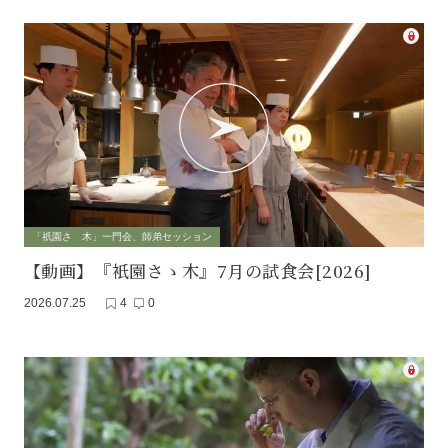
「祇園さゝ木」一門会、師弟セッション
【動画】『衹園さゝ木』7月の試食会[2026]
2026.07.25
4
0