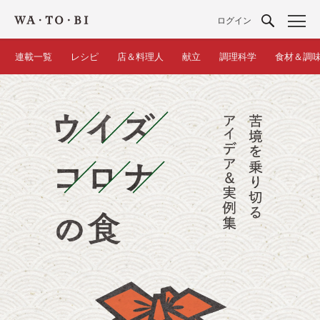
ログイン
連載一覧
レシピ
店＆料理人
献立
調理科学
食材＆調