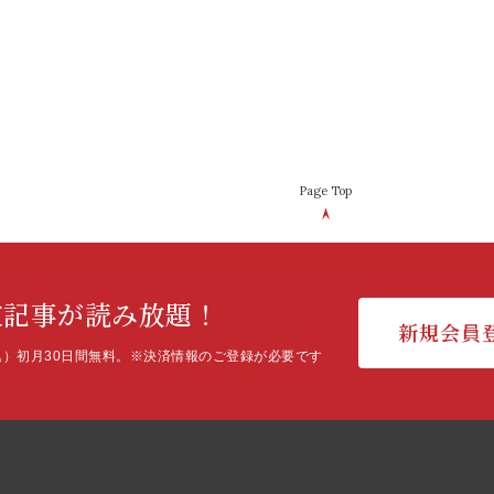
Page Top
定記事が読み放題！
新規会員
込）初月30日間無料。
※決済情報のご登録が必要です