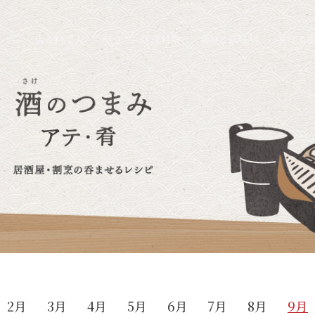
シピ
店＆料理人
献立
調理科学
食材＆調味料
意味＆
2月
3月
4月
5月
6月
7月
8月
9月