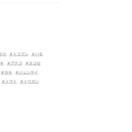
マス
＃トコブシ
＃ハモ
キ
＃アナゴ
＃オコゼ
＃カキ
＃ジュンサイ
＃トマト
＃トウガン