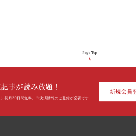
Page Top
定記事が読み放題！
新規会員
込）初月30日間無料。
※決済情報のご登録が必要です