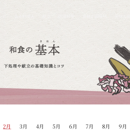
シピ
店＆料理人
献立
調理科学
食材＆調味料
意味＆
2月
3月
4月
5月
6月
7月
8月
9月