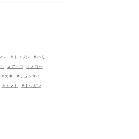
マス
＃トコブシ
＃ハモ
キ
＃アナゴ
＃オコゼ
＃カキ
＃ジュンサイ
＃トマト
＃トウガン