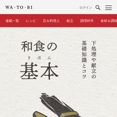
ログイン
連載一覧
レシピ
店＆料理人
献立
調理科学
食材＆調