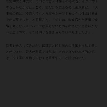
限定10食が即完売。これまでは天津飯そのものをテイクアウト
するしかなかったところ、餡だけを買えるのは画期的だ。「天
津麺の餡は、冷凍してもとろみをキープするように仕上げるま
でが大変でした」と前川さん。「でもね、飲食店が自販機で食
品を売るならスーパーでは買えないものを出さないと意味がな
いと思うので、そこは周りを巻き込んで頑張りましたよ」。
筆者も購入してみたが、ほぼ店と同じ味の天津飯を再現するこ
とができた。素人が家庭では作ることのできない本格的な餡
は、冷凍庫に常備しておくと重宝すること請け合いだ。