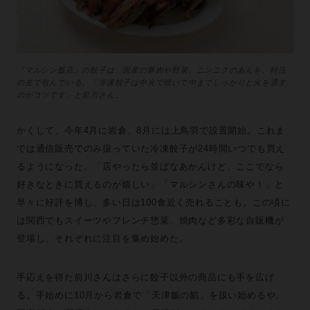
『マルシン飯店』の餃子は、国産の豚肉や野菜、ニンニクのあんを、特注
の皮で包んでいる。「冷凍餃子は中火で焼いて中までしっかりと火を通す
のがコツです」と前川さん。
かくして、今年4月に岩倉、8月には上鳥羽で設置開始。これま
では通信販売でのみ扱っていた冷凍餃子が24時間いつでも買え
るようになった。「店やったら並ばなあかんけど、ここでなら
好きなときに買えるのが嬉しい」「マルシンさんの味や！」と
早々に好評を博し、多い日は100食近く売れることも。この頃に
は関西でもスイーツやフレンチ惣菜、焼肉など多彩な自販機が
登場し、それぞれに注目を集め始めた。
手応えを得た前川さんはさらに餃子以外の商品にも手を広げ
る。手始めに10月から岩倉で「天津飯の餡」を扱い始めるや、