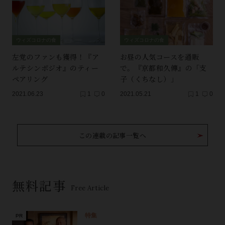
ウィズコロナの食
ウィズコロナの食
左党のファンも獲得！『ア
お昼の人気コースを通販
ルテシンポジオ』のティー
で。『京都和久傳』の「支
ペアリング
子（くちなし）」
2021.06.23
1
0
2021.05.21
1
0
この連載の記事一覧へ
無料記事
Free Article
特集