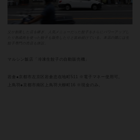
父が創業した店を継ぎ、人気メニューだった餃子をさらにパワーアップし
たり熟成肉を使った餃子も販売したりと攻め続けている。本店の隣には生
餃子専門の売店も併設。
マルシン飯店「冷凍生餃子の自動販売機」
岩倉●京都市左京区岩倉忠在地町511 ※電子マネー使用可。
上鳥羽●京都市南区上鳥羽大柳町16 ※現金のみ。