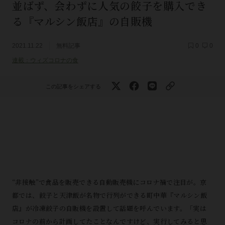
並ばず、会わずに人気の餃子を購入でき
る『マルシン飯店』の自販機
2021.11.22
無料記事
0
0
連載：ウィズコロナの食
この記事をシェアする
“非接触”で食品を販売できる自動販売機にコロナ禍で注目が。京
都では、餃子と天津飯が名物で行列ができる町中華『マルシン飯
店』が冷凍餃子の自販機を設置して話題を呼んでいます。「実は
コロナの前から計画してたことなんですけど、実行してみると思