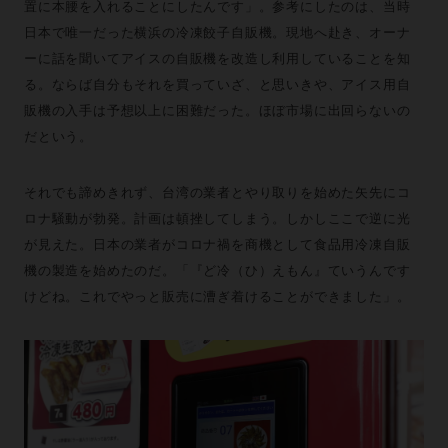
置に本腰を入れることにしたんです」。参考にしたのは、当時
日本で唯一だった横浜の冷凍餃子自販機。現地へ赴き、オーナ
ーに話を聞いてアイスの自販機を改造し利用していることを知
る。ならば自分もそれを買っていざ、と思いきや、アイス用自
販機の入手は予想以上に困難だった。ほぼ市場に出回らないの
だという。
それでも諦めきれず、台湾の業者とやり取りを始めた矢先にコ
ロナ騒動が勃発。計画は頓挫してしまう。しかしここで逆に光
が見えた。日本の業者がコロナ禍を商機として食品用冷凍自販
機の製造を始めたのだ。「『ど冷（ひ）えもん』ていうんです
けどね。これでやっと販売に漕ぎ着けることができました」。