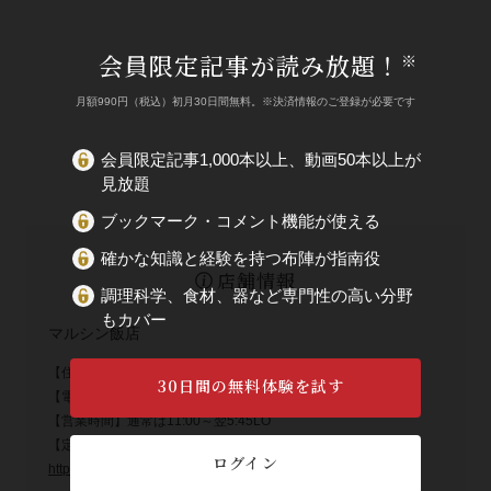
会員限定記事が読み放題！
※
月額990円（税込）初月30日間無料。※決済情報のご登録が必要です
会員限定記事1,000本以上、動画50本以上が
見放題
ブックマーク・コメント機能が使える
確かな知識と経験を持つ布陣が指南役
店舗情報
調理科学、食材、器など専門性の高い分野
もカバー
マルシン飯店
【住所】京都市東山区東大路三条下ル南西海子町431-3
30日間の無料体験を試す
【電話番号】075-561-4825
【営業時間】通常は11:00～翌5:45LO
【定休日】火曜
ログイン
http://marushinhanten.com