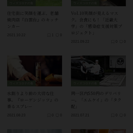
ウィズコロナの食
ウィズコロナの食
住宅街に笑顔を運ぶ、老舗
Vol.10笑顔が見えるマス
焼肉店『白雲台』のキッチ
ク。会食にも！「近畿大
ンカー
学」の「感染症支援対策プ
ロジェクト」
2021.10.22
1
0
2021.09.22
0
0
ウィズコロナの食
ウィズコロナの食
水割りより前の大切な仕
同一区内550円のデリバリ
事。『ローゲンジッツ』の
ー。「エムケイ」の「タク
香るスプレー
配」
2021.08.23
0
0
2021.07.21
0
0