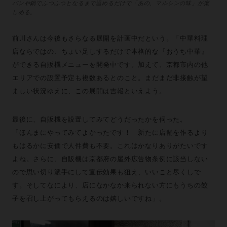
パンや鍋でふつふつとなるまで温めるだけで「あの、マルシンの味」が楽
しめる。
前川さんは今後もさらなる展開を計画中だという。「中華料理
店ならではの、ちょい足しするだけで本格的な『おうち中華』
ができる自販機メニューを開発中です。加えて、京都市内の他
エリアでの設置予定も複数あるとのこと。まだまだ非接触が望
ましい状況ゆえに、この展開は吉報といえよう。
最後に、自販機を設置してみてどうだったかを伺った。
「ほんまにやってみてよかったです！ 新たに店舗を作るより
もはるかに安価で人件費も不要。これはかなりありがたいです
よね。さらに、自販機は京都府の屋外広告物条例に該当しない
ので思い切り派手にして宣伝効果も狙え、いいこと尽くしで
す。そしてなにより、店になかなか来られない方にもうちの餃
子を召し上がってもらえるのは嬉しいですね」。