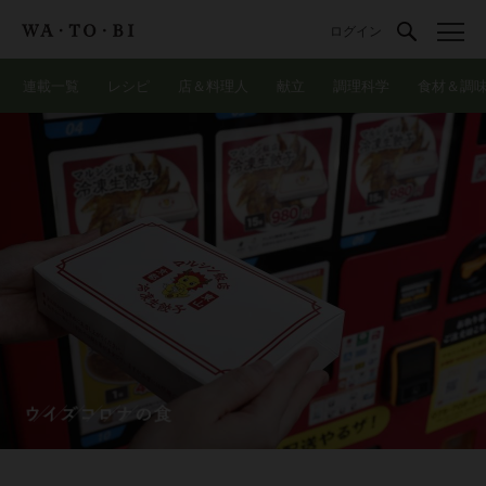
ログイン
連載一覧
レシピ
店＆料理人
献立
調理科学
食材＆調