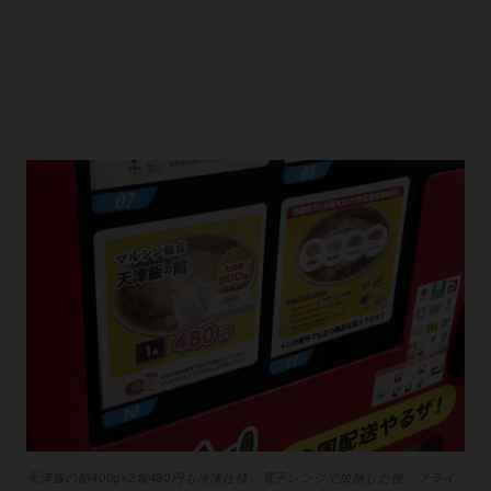
天津飯の餡400g×2袋480円も冷凍仕様。電子レンジで加熱した後、フライ