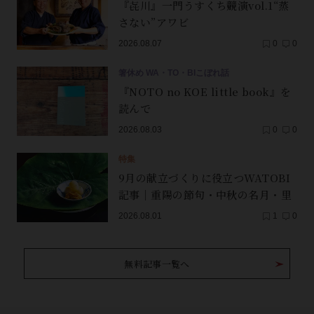
『㐂川』一門うすくち競演vol.1“蒸
さない”アワビ
2026.08.07
0
0
箸休め WA・TO・BIこぼれ話
『NOTO no KOE little book』を
読んで
2026.08.03
0
0
特集
9月の献立づくりに役立つWATOBI
記事｜重陽の節句・中秋の名月・里
芋（子芋）・レンコン・サンマ【保
2026.08.01
1
0
存版】
無料記事一覧へ