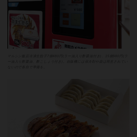
マルシン飯店冷凍生餃子7個480円(ラー油入り酢醤油付き)、15個980円(ラ
ー油入り酢醤油、酢こしょう付き)。自販機には保冷剤や袋は用意されてい
ないので各自で準備を。