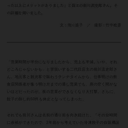
った以上にメリットがありました」と店主の前川流史郎さん。そ
の詳細を伺いました。
文：泡☆盛子 ／ 撮影：竹中稔彦
「営業時間が半分になりましたから、売上も半減。いや、それ
どころじゃないかも」と苦笑いする二代目店主の前川流史郎さ
ん。地元客と観光客で賑わうランチタイムから、仕事明けの飲
食店関係者が集う明け方までの通し営業でも、席の空く間がな
いほどだったのが、夜の営業ができなくなり大打撃。さらに、
餃子の卸し約50件も休止となってしまった。
それでも前川さんは名前の通り前を向き続けた。「その分時間
に余裕ができたので、2年前から考えていた冷凍餃子の自販機設