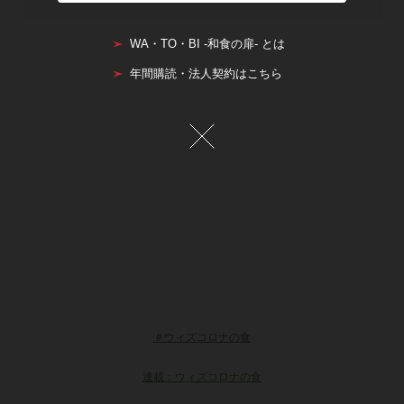
WA・TO・BI -和食の扉- とは
年間購読・法人契約はこちら
＃ウィズコロナの食
連載：ウィズコロナの食