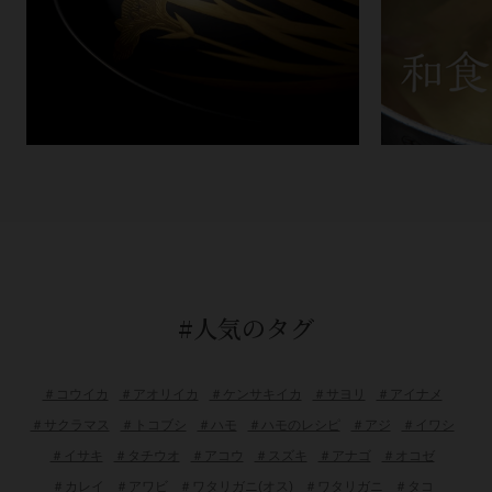
#人気のタグ
＃コウイカ
＃アオリイカ
＃ケンサキイカ
＃サヨリ
＃アイナメ
＃サクラマス
＃トコブシ
＃ハモ
＃ハモのレシピ
＃アジ
＃イワシ
＃イサキ
＃タチウオ
＃アコウ
＃スズキ
＃アナゴ
＃オコゼ
＃カレイ
＃アワビ
＃ワタリガニ(オス)
＃ワタリガニ
＃タコ