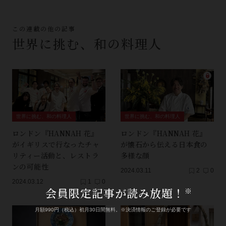
この連載の他の記事
世界に挑む、和の料理人
世界に挑む、和の料理人
世界に挑む、和の料理人
ロンドン『HANNAH 花』
ロンドン『HANNAH 花』
がイギリスで行なったチャ
が懐石から伝える日本食の
リティー活動と、レストラ
多様な顔
ンの可能性
2024.03.11
2
0
2024.03.12
1
0
会員限定記事が読み放題！
※
月額990円（税込）初月30日間無料。※決済情報のご登録が必要です