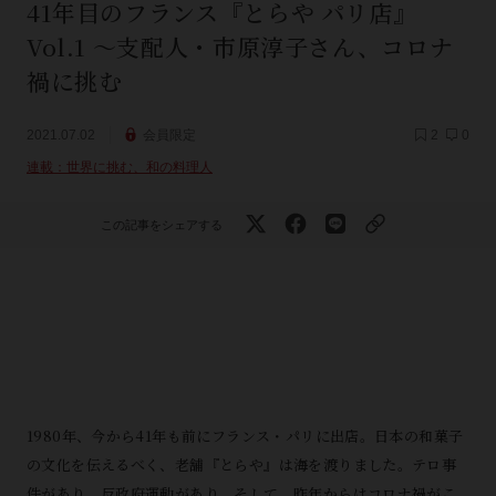
41年目のフランス『とらや パリ店』
Vol.1 ～支配人・市原淳子さん、コロナ
禍に挑む
2021.07.02
会員限定
2
0
連載：世界に挑む、和の料理人
この記事をシェアする
1980年、今から41年も前にフランス・パリに出店。日本の和菓子
の文化を伝えるべく、老舗『とらや』は海を渡りました。テロ事
件があり、反政府運動があり、そして、昨年からはコロナ禍がこ