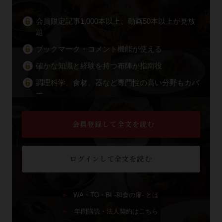
会員限定記事1,000本以上、動画50本以上が見放
題
ブックマーク・コメント機能が使える
確かな知識と経験を持つ布陣が指南役
調理科学、食材、器など専門性の高い分野もカバ
ー
会員登録して全文を読む
ログインして全文を読む
WA・TO・BI -和食の扉- とは
年間購読・法人契約はこちら