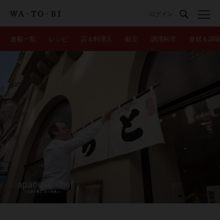
ログイン
連載一覧
レシピ
店＆料理人
献立
調理科学
食材＆調