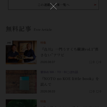
この連載の記事一覧へ
無料記事
Free Article
特集
『㐂川』一門うすくち競演vol.1“蒸
さない”アワビ
2026.08.07
0
0
箸休め WA・TO・BIこぼれ話
『NOTO no KOE little book』を
読んで
2026.08.03
0
0
特集