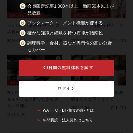
会員限定記事1,000本以上、動画50本以上が
見放題
世界に挑む、和の料理人
世界に挑む、和の料理人
ブックマーク・コメント機能が使える
パリ15区『茶懐石 秋吉』の
パリ15区『茶懐石 秋吉』の
挑戦vol.2
挑戦vol.1
確かな知識と経験を持つ布陣が指南役
2023.08.04
2
0
2023.07.07
2
0
調理科学、食材、器など専門性の高い分野
もカバー
30日間の無料体験を試す
世界に挑む、和の料理人
世界に挑む、和の料理人
ログイン
N.Yで和食を発信、大堂浩樹
N.Y.で和食を発信、 大堂浩
さんの「この街でしかでき
樹さんの表現のカタチ
ない料理」
2021.11.04
1
0
WA・TO・BI -和食の扉- とは
2021.11.30
0
0
年間購読・法人契約はこちら