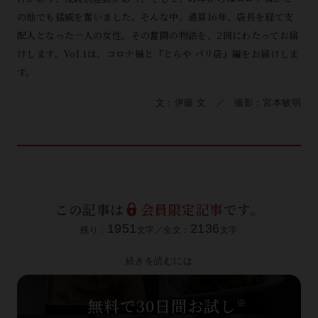
の地でも猛威を奮いました。そんな中、通算16年、店長を経て支
配人となった一人の女性。その奮闘の物語を、2回にわたってお届
けします。Vol.1は、コロナ禍と『とらや パリ店』編をお届けしま
す。
文：伊藤 文 ／ 撮影：宮本敏明
この記事は
会員限定記事
です。
1951
2136
残り：
文字／全文：
文字
続きを読むには
無料で30日間お試し
※