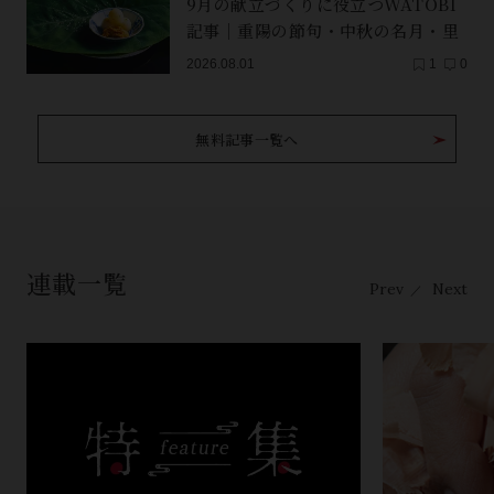
9月の献立づくりに役立つWATOBI
記事｜重陽の節句・中秋の名月・里
芋（子芋）・レンコン・サンマ【保
2026.08.01
1
0
存版】
無料記事一覧へ
連載一覧
Prev
Next
／