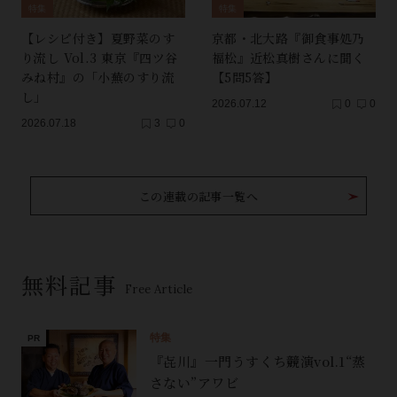
特集
特集
【レシピ付き】夏野菜のす
京都・北大路『御食事処乃
り流し Vol.3 東京『四ツ谷
福松』近松真樹さんに聞く
みね村』の「小蕪のすり流
【5問5答】
し」
2026.07.12
0
0
2026.07.18
3
0
この連載の記事一覧へ
無料記事
Free Article
特集
『㐂川』一門うすくち競演vol.1“蒸
さない”アワビ