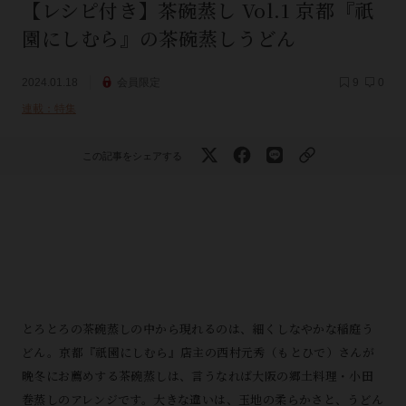
【レシピ付き】茶碗蒸し Vol.1 京都『祇
園にしむら』の茶碗蒸しうどん
2024.01.18
会員限定
9
0
連載：特集
この記事をシェアする
とろとろの茶碗蒸しの中から現れるのは、細くしなやかな稲庭う
どん。京都『祇園にしむら』店主の西村元秀（もとひで）さんが
晩冬にお薦めする茶碗蒸しは、言うなれば大阪の郷土料理・小田
巻蒸しのアレンジです。大きな違いは、玉地の柔らかさと、うどん