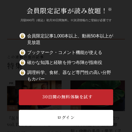
会員限定記事が読み放題！
※
月額990円（税込）初月30日間無料。※決済情報のご登録が必要です
会員限定記事1,000本以上、動画50本以上が
見放題
ブックマーク・コメント機能が使える
この連載の他の記事
確かな知識と経験を持つ布陣が指南役
特集
調理科学、食材、器など専門性の高い分野
もカバー
30日間の無料体験を試す
特集
特集
ログイン
『㐂川』一門うすくち競演
9月の献立づくりに役立つ
vol.1“蒸さない”アワビ
WATOBI記事｜重陽の節
句・中秋の名月・里芋（子