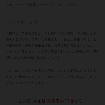
すね。だから“茶碗蒸しうどん”なんです」と笑う。
“だしを食べる”配合
「僕にとって茶碗蒸しは、だしをいただく料理。のど越しと食
感を大切にしています」と西村さん。一番だしを使うのは、基
本椀物のみ。風味が繊細過ぎると具材に負けてしまうからと、
ベースにするのはカツオ昆布の二番だし。だし800㎖に対して卵
5個とかなりゆるめの配合にしている。
「だしは、ウチのだし巻きの倍量。口にした瞬間にとろけるギ
リギリの配合にすることで、うどんといい具合に絡んで、だし
を飲むようにいただけます」。
この記事は
会員限定記事
です。