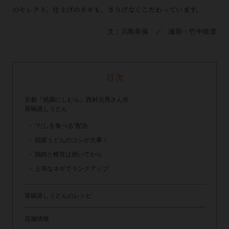
のセレクト。仕上げのネギも、さりげなくこだわっています。
文：川島美保 ／ 撮影：竹中稔彦
目次
京都『祇園にしむら』西村元秀さん作
茶碗蒸しうどん
“だしを食べる”配合
稲庭うどんのコシが大事！
鶏肉と椎茸は焼いてから
上等なネギでランクアップ
茶碗蒸しうどんのレシピ
店舗情報