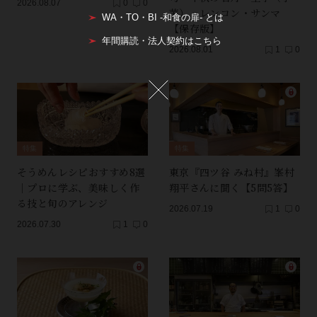
2026.08.07
0
0
芋）・レンコン・サンマ
WA・TO・BI -和食の扉- とは
【保存版】
年間購読・法人契約はこちら
2026.08.01
1
0
特集
特集
そうめんレシピおすすめ8選
東京『四ツ谷 みね村』峯村
｜プロに学ぶ、美味しく作
翔平さんに聞く【5問5答】
る技と旬のアレンジ
2026.07.19
1
0
2026.07.30
1
0