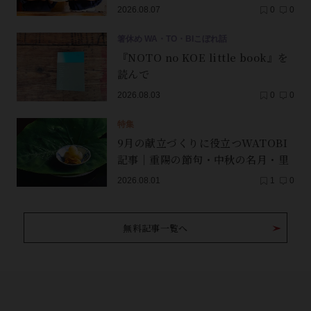
2026.08.07
0
0
箸休め WA・TO・BIこぼれ話
『NOTO no KOE little book』を
読んで
2026.08.03
0
0
特集
9月の献立づくりに役立つWATOBI
記事｜重陽の節句・中秋の名月・里
芋（子芋）・レンコン・サンマ【保
2026.08.01
1
0
存版】
無料記事一覧へ