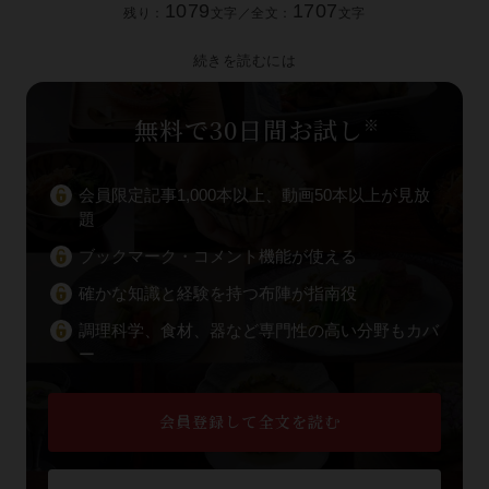
1079
1707
残り：
文字／全文：
文字
続きを読むには
無料で30日間お試し
※
会員限定記事1,000本以上、動画50本以上が見放
題
ブックマーク・コメント機能が使える
確かな知識と経験を持つ布陣が指南役
調理科学、食材、器など専門性の高い分野もカバ
ー
会員登録して全文を読む