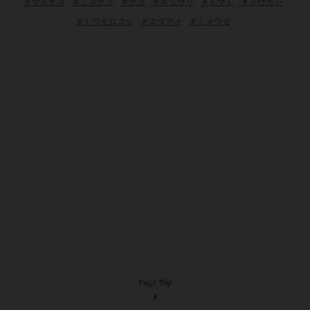
＃マルナス
＃ミズナス
＃ナス
＃キュウリ
＃トマト
＃トウガン
＃トウモロコシ
＃エダマメ
＃ミョウガ
Page Top