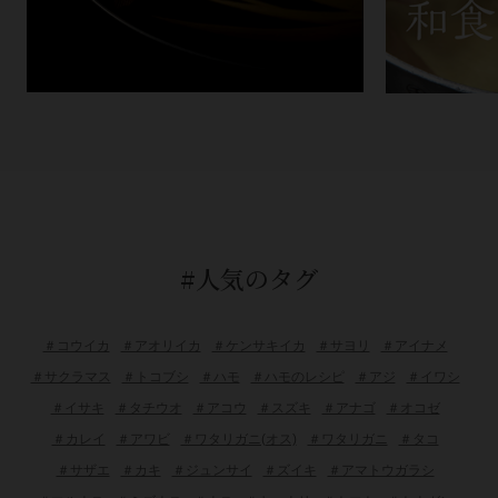
#人気のタグ
＃コウイカ
＃アオリイカ
＃ケンサキイカ
＃サヨリ
＃アイナメ
＃サクラマス
＃トコブシ
＃ハモ
＃ハモのレシピ
＃アジ
＃イワシ
＃イサキ
＃タチウオ
＃アコウ
＃スズキ
＃アナゴ
＃オコゼ
＃カレイ
＃アワビ
＃ワタリガニ(オス)
＃ワタリガニ
＃タコ
＃サザエ
＃カキ
＃ジュンサイ
＃ズイキ
＃アマトウガラシ