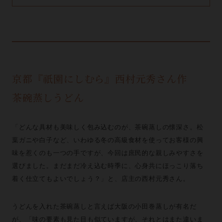
京都『祇園にしむら』西村元秀さん作
茶碗蒸しうどん
「どんな具材も美味しく包み込むのが、茶碗蒸しの懐深さ。松
葉ガニや白子など、いわゆる冬の高級食材を使ってお客様の興
味を惹くのも一つの手ですが、今回は庶民的な親しみやすさを
選びました。まだまだ冷え込む時季に、心身共にほっこり落ち
着く仕立てもよいでしょう？」と、店主の西村元秀さん。
うどんを入れた茶碗蒸しと言えば大阪の小田巻蒸しが有名だ
が、「味の要素も見た目も似ていますが、それとはまた違いま