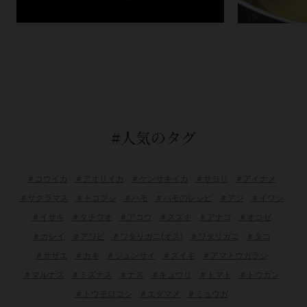
#人気のタグ
＃コウイカ
＃アオリイカ
＃ケンサキイカ
＃サヨリ
＃アイナメ
＃サクラマス
＃トコブシ
＃ハモ
＃ハモのレシピ
＃アジ
＃イワシ
＃イサキ
＃タチウオ
＃アコウ
＃スズキ
＃アナゴ
＃オコゼ
＃カレイ
＃アワビ
＃ワタリガニ(オス)
＃ワタリガニ
＃タコ
＃サザエ
＃カキ
＃ジュンサイ
＃ズイキ
＃アマトウガラシ
＃マルナス
＃ミズナス
＃ナス
＃キュウリ
＃トマト
＃トウガン
＃トウモロコシ
＃エダマメ
＃ミョウガ