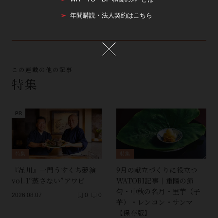
年間購読・法人契約はこちら
この連載の他の記事
特集
特集
特集
『㐂川』一門うすくち競演
9月の献立づくりに役立つ
vol.1“蒸さない”アワビ
WATOBI記事｜重陽の節
句・中秋の名月・里芋（子
2026.08.07
0
0
芋）・レンコン・サンマ
【保存版】