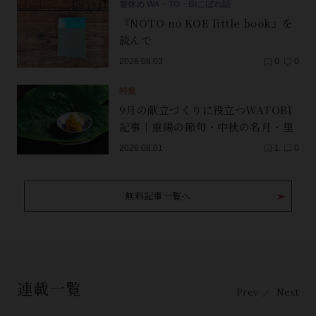
箸休め WA・TO・BIこぼれ話
『NOTO no KOE little book』を
読んで
2026.08.03
0
0
特集
9月の献立づくりに役立つWATOBI
記事｜重陽の節句・中秋の名月・里
芋（子芋）・レンコン・サンマ【保
2026.08.01
1
0
存版】
無料記事一覧へ
連載一覧
Prev
Next
／