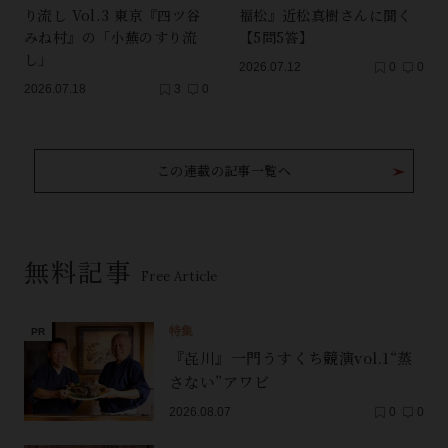
り流し Vol.3 東京『四ツ谷
福松』近松真樹さんに聞く
みね村』の「小蕪のすり流
【5問5答】
し」
2026.07.12
0
0
2026.07.18
3
0
この連載の記事一覧へ
無料記事
Free Article
特集
『㐂川』一門うすくち競演vol.1“蒸
さない”アワビ
2026.08.07
0
0