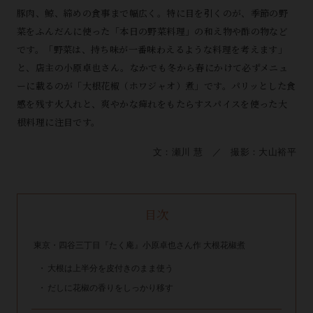
豚肉、鯨、締めの食事まで幅広く。特に目を引くのが、季節の野
菜をふんだんに使った「本日の野菜料理」の和え物や酢の物など
です。「野菜は、持ち味が一番味わえるような料理を考えます」
と、店主の小原卓也さん。なかでも冬から春にかけて必ずメニュ
ーに載るのが「大根花椒（ホワジャオ）煮」です。パリッとした食
感を残す火入れと、爽やかな痺れをもたらすスパイスを使った大
根料理に注目です。
文：瀬川 慧 ／ 撮影：大山裕平
目次
東京・四谷三丁目『たく庵』小原卓也さん作 大根花椒煮
大根は上半分を皮付きのまま使う
だしに花椒の香りをしっかり移す