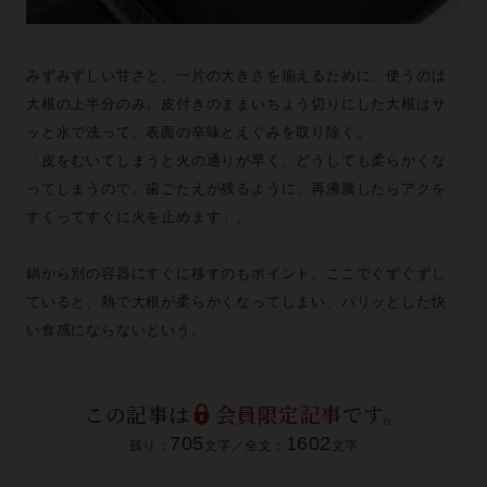
みずみずしい甘さと、一片の大きさを揃えるために、使うのは
大根の上半分のみ。皮付きのままいちょう切りにした大根はサ
ッと水で洗って、表面の辛味とえぐみを取り除く。
「皮をむいてしまうと火の通りが早く、どうしても柔らかくな
ってしまうので。歯ごたえが残るように、再沸騰したらアクを
すくってすぐに火を止めます」。
鍋から別の容器にすぐに移すのもポイント。ここでぐずぐずし
ていると、熱で大根が柔らかくなってしまい、パリッとした快
い食感にならないという。
この記事は
会員限定記事
です。
705
1602
残り：
文字／全文：
文字