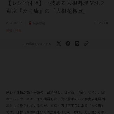
【レシピ付き】一技ある大根料理 Vol.2
東京『たく庵』の「大根花椒煮」
2026.01.17
会員限定
12
0
連載：特集
この記事をシェアする
思わず食指が動く季節の一品料理と、日本酒、焼酎、ワイン、国
産モルトウイスキーまで網羅した、使い勝手のいい和食店兼居酒
屋として愛されているのが、東京・四谷三丁目にある『たく庵』
です。日替わりの料理は旬の魚介をはじめ、珍味、大山鶏から牛・