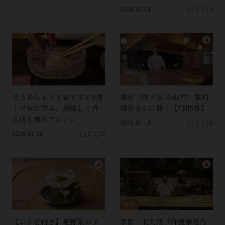
2026.08.01
1
0
特集
特集
そうめんレシピおすすめ8選
東京『四ツ谷 みね村』峯村
｜プロに学ぶ、美味しく作
翔平さんに聞く【5問5答】
る技と旬のアレンジ
2026.07.19
1
0
2026.07.30
1
0
特集
特集
【レシピ付き】夏野菜のす
京都・北大路『御食事処乃