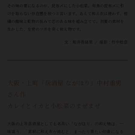
その味の要になるのが、昆布〆にした小松菜。旬魚の昆布〆に引
けを取らない存在感を放つと言います。あえて和え衣は使わず、柑
橘の酸味と乾物の旨みで芯のある味を組み立てて。初夏の素材を
生かした、左党のツボを突く和え物です。
文：船井香緒里 ／ 撮影：竹中稔彦
大阪・上町『居酒屋 ながほり』中村重男
さん作
カレイとイカと小松菜のまぜまぜ
大阪の上等居酒屋としても名高い『ながほり』の和え物は、一
味違う。「素材に和え衣が絡むと、まったり重たい印象になる