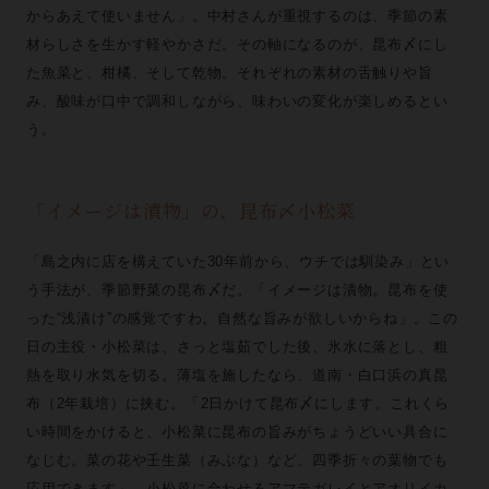
からあえて使いません」。中村さんが重視するのは、季節の素
材らしさを生かす軽やかさだ。その軸になるのが、昆布〆にし
た魚菜と、柑橘、そして乾物。それぞれの素材の舌触りや旨
み、酸味が口中で調和しながら、味わいの変化が楽しめるとい
う。
「イメージは漬物」の、昆布〆小松菜
「島之内に店を構えていた30年前から、ウチでは馴染み」とい
う手法が、季節野菜の昆布〆だ。「イメージは漬物。昆布を使
った“浅漬け”の感覚ですわ。自然な旨みが欲しいからね」。この
日の主役・小松菜は、さっと塩茹でした後、氷水に落とし、粗
熱を取り水気を切る。薄塩を施したなら、道南・白口浜の真昆
布（2年栽培）に挟む。「2日かけて昆布〆にします。これくら
い時間をかけると、小松菜に昆布の旨みがちょうどいい具合に
なじむ。菜の花や壬生菜（みぶな）など、四季折々の葉物でも
応用できます」。小松菜に合わせるアマテガレイとアオリイカ