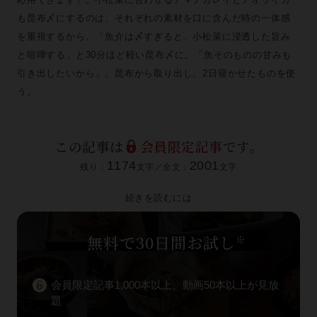
も昆布〆にするのは、それぞれの素材を口に含んだ時の一体感
を重視するから。「魚介は〆すぎると、小松菜に浸透した旨み
と喧嘩する」と30分ほど軽い昆布〆に。「魚そのものの甘みも
引き出したいから」、昆布から取り出し、2日寝かせたものを使
う。
この記事は
会員限定記事
です。
1174
2001
残り：
文字／全文：
文字
続きを読むには
無料で30日間お試し
※
会員限定記事1,000本以上、動画50本以上が見放
題