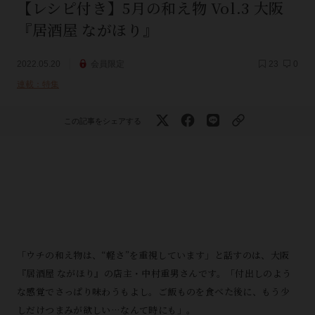
【レシピ付き】5月の和え物 Vol.3 大阪
『居酒屋 ながほり』
2022.05.20
会員限定
23
0
連載：特集
この記事をシェアする
「ウチの和え物は、“軽さ”を重視しています」と話すのは、大阪
『居酒屋 ながほり』の店主・中村重男さんです。「付出しのよう
な感覚でさっぱり味わうもよし。ご飯ものを食べた後に、もう少
しだけつまみが欲しい…なんて時にも」。