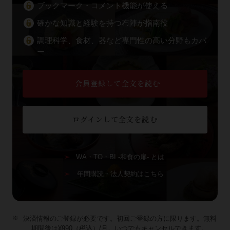
ブックマーク・コメント機能が使える
確かな知識と経験を持つ布陣が指南役
調理科学、食材、器など専門性の高い分野もカバ
ー
会員登録して全文を読む
ログインして全文を読む
WA・TO・BI -和食の扉- とは
年間購読・法人契約はこちら
決済情報のご登録が必要です。初回ご登録の方に限ります。無料
期間後は¥990（税込）/月。いつでもキャンセルできます。