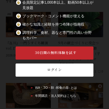
会員限定記事1,000本以上、動画50本以上が
見放題
ブックマーク・コメント機能が使える
確かな知識と経験を持つ布陣が指南役
調理科学、食材、器など専門性の高い分野
特集
特集
もカバー
『㐂川』一門うすくち競演
9月の献立づくりに役立つ
vol.1“蒸さない”アワビ
WATOBI記事｜重陽の節
30日間の無料体験を試す
句・中秋の名月・里芋（子
2026.08.07
0
0
芋）・レンコン・サンマ
【保存版】
ログイン
2026.08.01
1
0
WA・TO・BI -和食の扉- とは
年間購読・法人契約はこちら
特集
特集