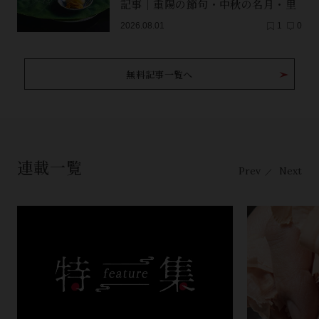
記事｜重陽の節句・中秋の名月・里
芋（子芋）・レンコン・サンマ【保
2026.08.01
1
0
存版】
無料記事一覧へ
連載一覧
Prev
Next
／