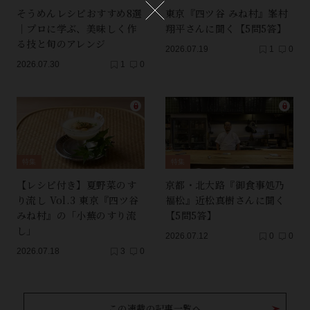
そうめんレシピおすすめ8選
東京『四ツ谷 みね村』峯村
｜プロに学ぶ、美味しく作
翔平さんに聞く【5問5答】
る技と旬のアレンジ
2026.07.19
1
0
2026.07.30
1
0
特集
特集
【レシピ付き】夏野菜のす
京都・北大路『御食事処乃
り流し Vol.3 東京『四ツ谷
福松』近松真樹さんに聞く
みね村』の「小蕪のすり流
【5問5答】
し」
2026.07.12
0
0
2026.07.18
3
0
この連載の記事一覧へ