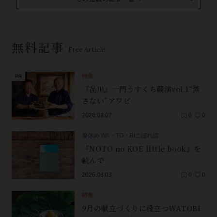
無料記事
Free Article
特集
『㐂川』一門うすくち競演vol.1“蒸
さない”アワビ
2026.08.07
0
0
箸休め WA・TO・BIこぼれ話
『NOTO no KOE little book』を
読んで
2026.08.03
0
0
特集
9月の献立づくりに役立つWATOBI