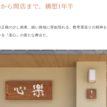
から開店まで、構想1年半
浄正橋の少し南東。細い路地に突如現れる、数寄屋造りの精神を
いる『楽心』の新たな舞台だ。