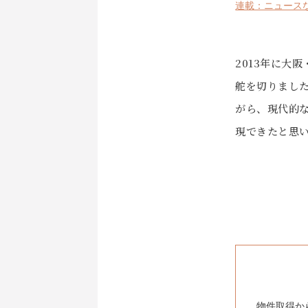
連載：ニュース
2013年に大
舵を切りました
がら、現代的
現できたと思
物件取得か