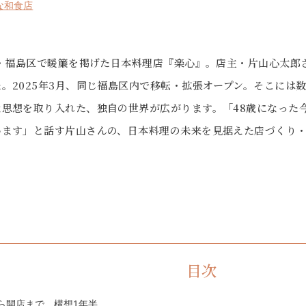
な和食店
阪・福島区で暖簾を掲げた日本料理店『楽心』。店主・片山心太郎
。2025年3月、同じ福島区内で移転・拡張オープン。そこには
な思想を取り入れた、独自の世界が広がります。「48歳になった
います」と話す片山さんの、日本料理の未来を見据えた店づくり
目次
ら開店まで、構想1年半