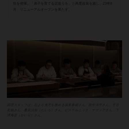
性を発揮。「弟子を育てる店造りを」と再度改装を施し、23年8
月、リニューアルオープンを果たす。
調理スタッフは、右より煮方を務める坂東春樹さん、田中涼平さん、千谷
友哉さん、桑原汰知（たいち）さん、ピスケルニック・ナディアさん、下
澤海里（かいり）さん。