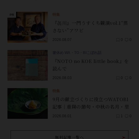
特集
『㐂川』一門うすくち競演vol.1“蒸
さない”アワビ
2026.08.07
0
0
箸休め WA・TO・BIこぼれ話
『NOTO no KOE little book』を
読んで
2026.08.03
0
0
特集
9月の献立づくりに役立つWATOBI
記事｜重陽の節句・中秋の名月・里
芋（子芋）・レンコン・サンマ【保
2026.08.01
1
0
存版】
無料記事一覧へ