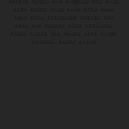
＃サクラマス
＃トコブシ
＃ハモ
＃ハモのレシピ
＃アジ
＃イワシ
＃イサキ
＃タチウオ
＃アコウ
＃スズキ
＃アナゴ
＃オコゼ
＃カレイ
＃アワビ
＃ワタリガニ(オス)
＃ワタリガニ
＃タコ
＃サザエ
＃カキ
＃ジュンサイ
＃ズイキ
＃アマトウガラシ
＃マルナス
＃ミズナス
＃ナス
＃キュウリ
＃トマト
＃トウガン
＃トウモロコシ
＃エダマメ
＃ミョウガ