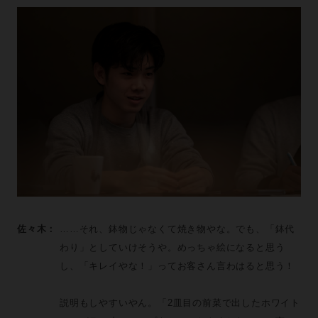
佐々木：
……それ、鉢物じゃなくて焼き物やな。でも、「鉢代
わり」としていけそうや。めっちゃ絵になると思う
し、「キレイやな！」ってお客さん言わはると思う！
説明もしやすいやん。「2皿目の前菜で出したホワイト