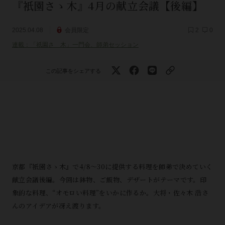
『衹園さゝ木』4月の献立会議【後編】
2025.04.08
会員限定
2
0
連載：「祇園さゝ木」一門会、師弟セッション
この記事をシェアする
京都『衹園さゝ木』で4/8～30に提供する料理を師弟で決めていく
献立会議後編。今回は鉢物、ご飯物、デザートがテーマです。印
象的な料理、“オモロい料理”をいかに作るか。大将・佐々木 浩さ
んのアイデアが冴え渡ります。