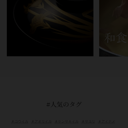
#人気のタグ
＃コウイカ
＃アオリイカ
＃ケンサキイカ
＃サヨリ
＃アイナメ