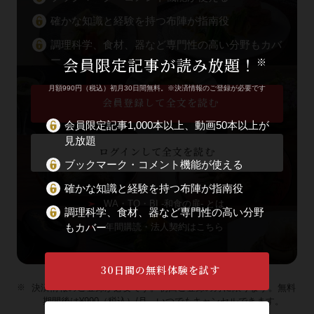
確かな知識と経験を持つ布陣が指南役
調理科学、食材、器など専門性の高い分野もカバ
会員限定記事が読み放題！
ー
※
月額990円（税込）初月30日間無料。※決済情報のご登録が必要です
会員登録して全文を読む
会員限定記事1,000本以上、動画50本以上が
見放題
ログインして全文を読む
ブックマーク・コメント機能が使える
確かな知識と経験を持つ布陣が指南役
WA・TO・BI -和食の扉- とは
調理科学、食材、器など専門性の高い分野
もカバー
年間購読・法人契約はこちら
30日間の無料体験を試す
決済情報のご登録が必要です。初回ご登録の方に限ります。無料
期間後は¥990（税込）/月。いつでもキャンセルできます。