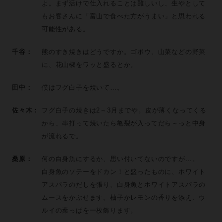
よ。まず活けで仕入れることは難しいし、生やとして
もお客さんに「富山で食べた方がうまい」と思われる
可能性がある。
千谷：
熊のすき焼きはどうですか。ゴボウ、山菜などの野菜
に、花山椒をワッと盛るとか。
田中：
僕はフグ白子を焼いて…。
佐々木：
フグ白子の焼きは2～3月までや。皮が薄くなってくる
から、串打って焼いたら亀裂が入ってだら～っと中身
が流れるで。
桑原：
何の白身魚にするか、思い付いてないのですが…。
白身魚のソテーをドカン！と盛ったものに、ホワイト
アスパラのだしを張り、白身魚とホワイトアスパラの
ムースをかぶせます。柚子かレモンの香りを添え、ウ
ルイの葉っぱを一枚飾ります。