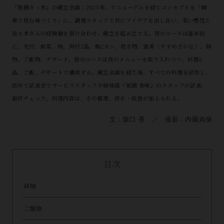
『衹園さゝ木』の献立会議：2023年、リニューアルを経てコンセプトを「師
弟で挑む味づくり」に。調理スタッフと共にアイデアを出し合い、若い感性と
佐々木さんの経験値を掛け合わせ、献立を組み立てる。夜のコースは基本的
に、先付、前菜、椀、向付2品、鮨2カン、焼き物、進肴（すすめざかな）、鉢
物、ご飯物、デザート。昼のコースは夜のメニューを取り入れつつ、料理6
品、ご飯、デザートで構成する。献立会議を経た後、すべての料理を試作し、
改めて試食会でサービススタッフや姉妹店『衹園 楽味』のスタッフが試食、
最終チェック。料理内容は、その都度、修正・改良が加えられる。
文：阪口 香 ／ 撮影：内藤貞保
目次
鉢物
ご飯物