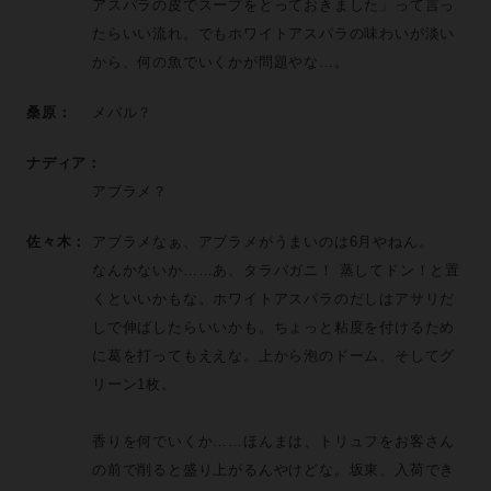
アスパラの皮でスープをとっておきました」って言っ
たらいい流れ。でもホワイトアスパラの味わいが淡い
から、何の魚でいくかが問題やな…。
桑原：
メバル？
ナディア：
アブラメ？
佐々木：
アブラメなぁ、アブラメがうまいのは6月やねん。
なんかないか……あ、タラバガニ！ 蒸してドン！と置
くといいかもな。ホワイトアスパラのだしはアサリだ
しで伸ばしたらいいかも。ちょっと粘度を付けるため
に葛を打ってもええな。上から泡のドーム、そしてグ
リーン1枚。
香りを何でいくか……ほんまは、トリュフをお客さん
の前で削ると盛り上がるんやけどな。坂東、入荷でき