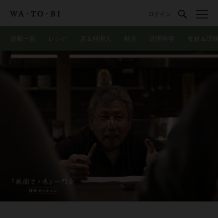
ログイン
連載一覧
レシピ
店＆料理人
献立
調理科学
食材＆調