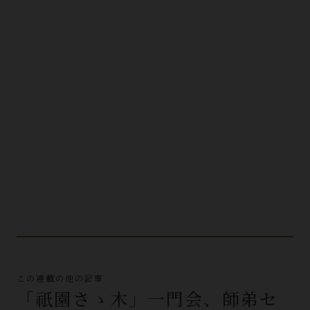
この連載の他の記事
「祇園さゝ木」一門会、師弟セ