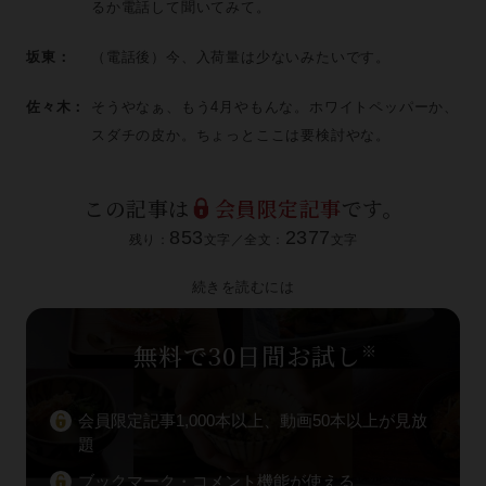
るか電話して聞いてみて。
坂東：
（電話後）今、入荷量は少ないみたいです。
佐々木：
そうやなぁ、もう4月やもんな。ホワイトペッパーか、
スダチの皮か。ちょっとここは要検討やな。
この記事は
会員限定記事
です。
853
2377
残り：
文字／全文：
文字
続きを読むには
無料で30日間お試し
※
会員限定記事1,000本以上、動画50本以上が見放
題
ブックマーク・コメント機能が使える