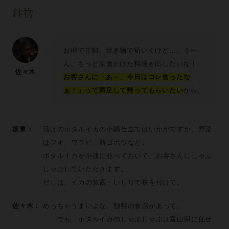
鉢物
お椀で甘鯛、焼き物で筍いくけど…。うー
ん、もっと原価かけた料理を出したいな！
佐々木
お客さんに「あ～、今日はコレ食ったな
ぁ！」って満足して帰ってもらいたい
から。
坂東：
活けのホタルイカの小鍋仕立てはいかがですか。野菜
はフキ、ワラビ、新ゴボウなど。
ホタルイカを小皿に並べておいて、お客さんにしゃぶ
しゃぶしていただきます。
だしは、イカの魚醤・いしりで味を付けて。
佐々木：
めっちゃうまいよな、独特の食感があって。
……でも、ホタルイカのしゃぶしゃぶは富山県に任せ