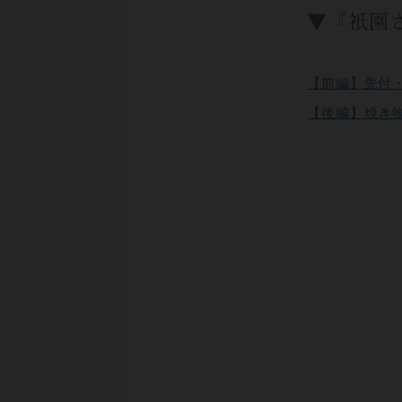
▼『衹園
【前編】先付
【後編】焼き