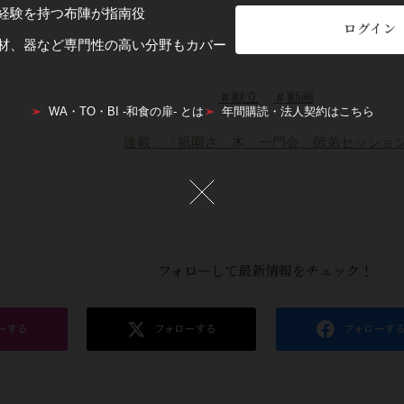
経験を持つ布陣が指南役
ログイン
材、器など専門性の高い分野もカバー
＃献立
＃動画
WA・TO・BI -和食の扉- とは
年間購読・法人契約はこちら
連載：「祇園さゝ木」一門会、師弟セッショ
フォローして最新情報をチェック！