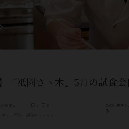
】『衹園さゝ木』5月の試食会[2
会員限定
7
0
この記事をシ
る
ゝ木」一門会、師弟セッション