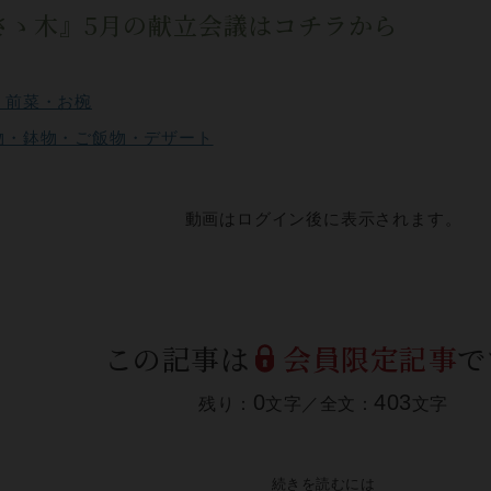
さゝ木』5月の献立会議はコチラから
・前菜・お椀
物・鉢物・ご飯物・デザート
動画はログイン後に表示されます。
この記事は
会員限定記事
で
0
403
残り：
文字／全文：
文字
続きを読むには