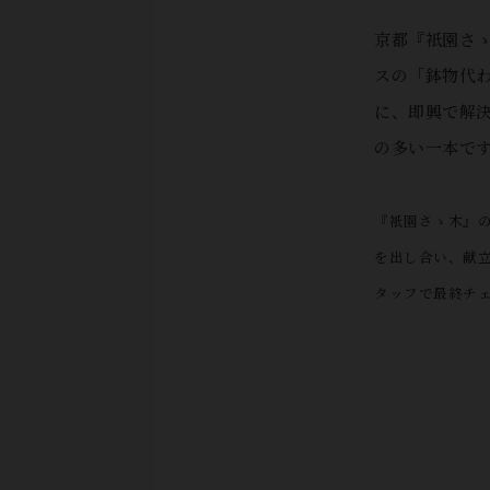
京都『衹園さゝ
スの「鉢物代
に、即興で解
の多い一本で
『衹園さゝ木』の
を出し合い、献
タッフで最終チ