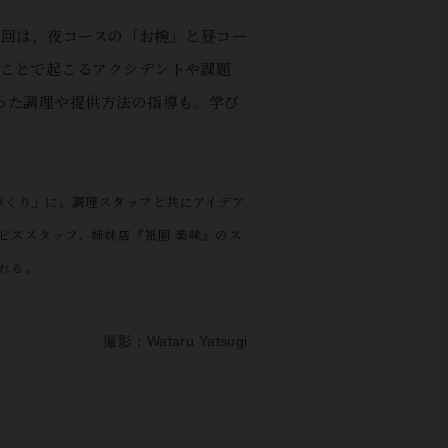
今回は、夜コースの「お椀」と昼コー
ることで起こるアクシデントや課題
った調理や提供方法の指導も。学び
づくり」に。調理スタッフと共にアイデア
ビススタッフ、姉妹店『衹園 楽味』のス
れる。
撮影：Wataru Yatsugi