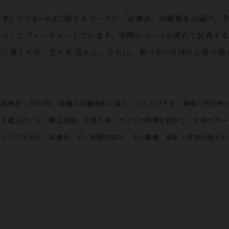
木』で5/8～6/1に供するコースの「試食会」の模様をお届け。
わり」にフィーチャーしています。実際のコースの流れで試食す
決に導く大将・佐々木 浩さん。さらに、食べ手の気持ちに寄り添
す。
試食会：2023年、店舗の全面改装に加え、コンセプトを「師弟で挑む味
立を組み立てる「献立会議」を経た後、すべての料理を試作し、女将やサー
ェックするのが「試食会」だ。料理内容は、その都度、修正・改良が加えら