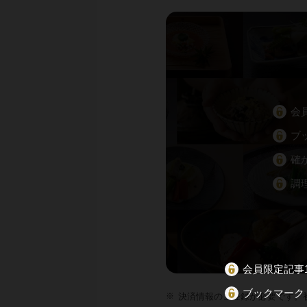
会
ブ
確
調
会員限定記事1
ブックマーク
決済情報のご登録が必要です。初