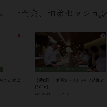
木」一門会、師弟セッショ
連載
ン
「祇園さゝ木」一門会、師弟セッション
月の試食会
【動画】『衹園さゝ木』6月の試食会
[2026]
2026.06.13
2
0