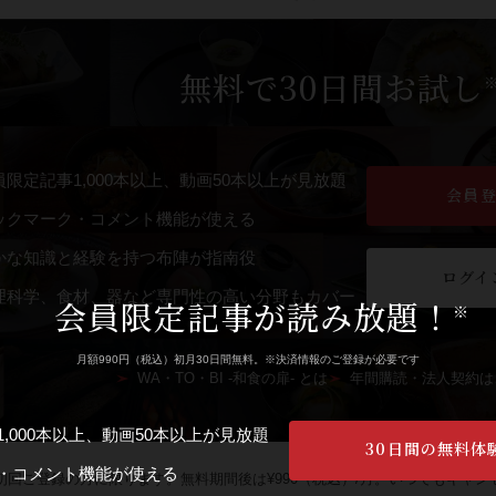
無料で30日間お試し
員限定記事1,000本以上、動画50本以上が見放題
会員
ックマーク・コメント機能が使える
かな知識と経験を持つ布陣が指南役
ログイ
理科学、食材、器など専門性の高い分野もカバー
会員限定記事が読み放題！
※
月額990円（税込）初月30日間無料。※決済情報のご登録が必要です
WA・TO・BI -和食の扉- とは
年間購読・法人契約は
,000本以上、動画50本以上が見放題
30日間の無料体
・コメント機能が使える
回ご登録の方に限ります。無料期間後は¥990（税込）/月。いつでもキャン