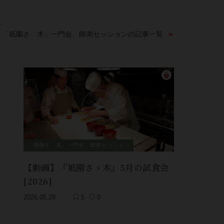
ン
：「祇園さゝ木」一門会、師弟セッションの記事一覧
「祇園さゝ木」一門会、師弟セッション
【動画】『衹園さゝ木』5月の試食会
[2026]
2026.05.28
5
0