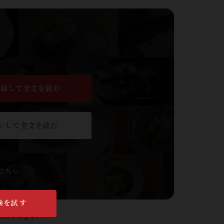
※
登録して全文を読む
ンして全文を読む
こちら
験を試す
セルできます。