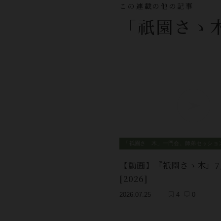
この連載の他の記事
「祇園さゝ
「祇園さゝ木」一門会、師弟セッショ
【動画】『衹園さゝ木』7
[2026]
2026.07.25
4
0