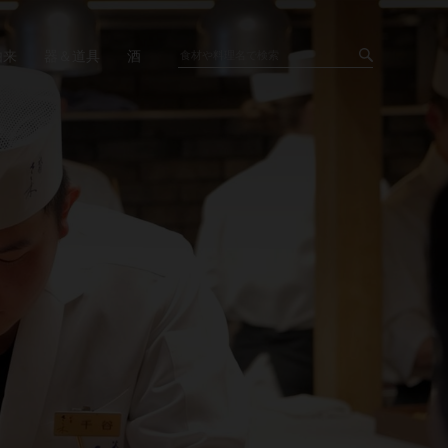
由来
器＆道具
酒