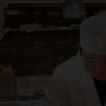
シピ
店＆料理人
献立
調理科学
食材＆調味料
意味＆