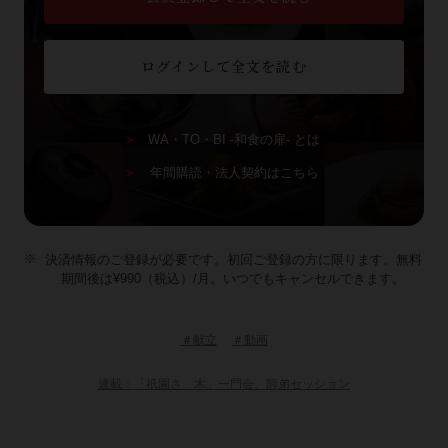
ログインして全文を読む
WA・TO・BI -和食の扉- とは
年間購読・法人契約はこちら
決済情報のご登録が必要です。初回ご登録の方に限ります。無料
期間後は¥990（税込）/月。いつでもキャンセルできます。
＃献立
＃動画
連載：「祇園さゝ木」一門会、師弟セッション