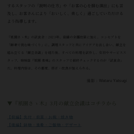
するスタッフの「説明の仕方」や「お客の心を掴む演出」にも言
及し、お客さんにより「おいしく、楽しく」過ごしていただける
よう指導します。
『衹園さゝ木』の試食会：2023年、店舗の全面改装に加え、コンセプトを
「師弟で挑む味づくり」に。調理スタッフと共にアイデアを出し合い、献立を
組み立てる「献立会議」を経た後、すべての料理を試作し、女将やサービスス
タッフ、姉妹店『衹園 楽味』のスタッフで最終チェックするのが「試食会」
だ。料理内容は、その都度、修正・改良が加えられる。
撮影：Wataru Yatsugi
▼『衹園さゝ木』3月の献立会議はコチラから
【前編】先付・前菜・お椀・焼き物
【後編】鉢物・進肴・ご飯物・デザート