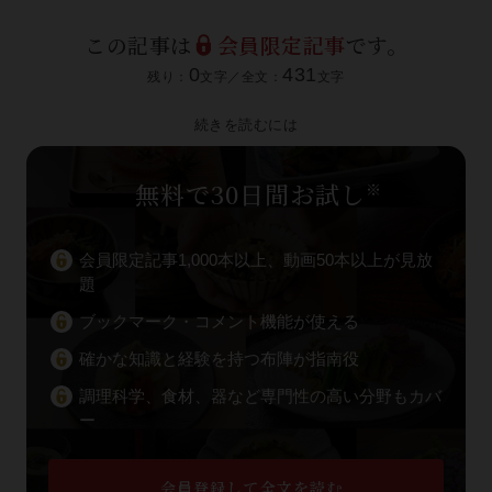
この記事は
会員限定記事
です。
0
431
残り：
文字／全文：
文字
続きを読むには
無料で30日間お試し
※
会員限定記事1,000本以上、動画50本以上が見放
題
ブックマーク・コメント機能が使える
確かな知識と経験を持つ布陣が指南役
調理科学、食材、器など専門性の高い分野もカバ
ー
会員登録して全文を読む