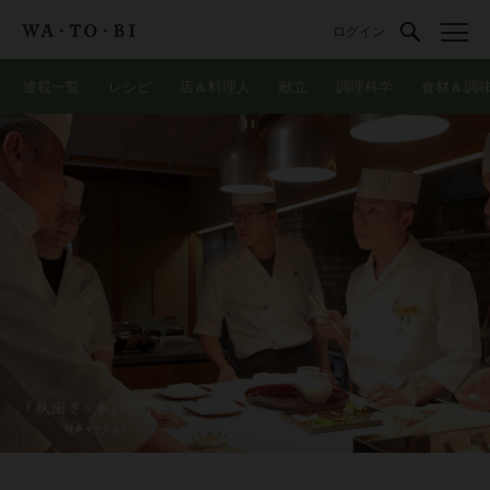
ログイン
連載一覧
レシピ
店＆料理人
献立
調理科学
食材＆調