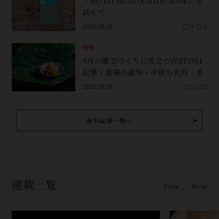
『NOTO no KOE little book』を
読んで
2026.08.03
0
0
特集
9月の献立づくりに役立つWATOBI
記事｜重陽の節句・中秋の名月・里
芋（子芋）・レンコン・サンマ【保
2026.08.01
1
0
存版】
無料記事一覧へ
連載一覧
Prev
Next
／