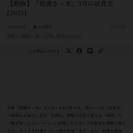
【動画】『衹園さゝ木』3月の試食会
[2025]
2025.03.29
会員限定
5
0
連載：「祇園さゝ木」一門会、師弟セッション
この記事をシェアする
京都『衹園さゝ木』で3/11～4/8に供する、夜コースの「試食会」
の模様をお届けします。今回は、料理の主役と言える「椀物」と
「焼き物」にフューチャー。試食したスタッフの意見を柔軟に受け
入れ、すぐさま料理やコース順を変更します。また、料理を提供