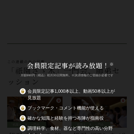
この連載の他の記事
会員限定記事が読み放題！
※
「祇園さゝ木」一門会、師弟セ
月額990円（税込）初月30日間無料。※決済情報のご登録が必要です
ッション
会員限定記事1,000本以上、動画50本以上が
見放題
ブックマーク・コメント機能が使える
確かな知識と経験を持つ布陣が指南役
「祇園さゝ木」一門会、師弟セッション
「祇園さゝ木」一門会、師弟セッション
調理科学、食材、器など専門性の高い分野