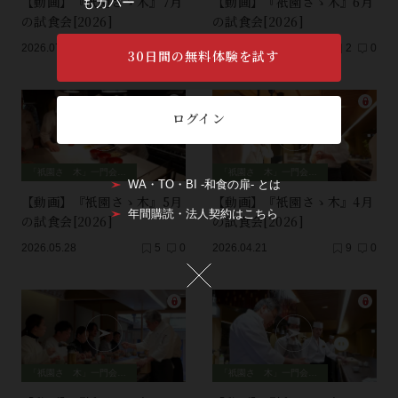
【動画】『衹園さゝ木』7月
【動画】『衹園さゝ木』6月
もカバー
の試食会[2026]
の試食会[2026]
2026.07.25
4
0
2026.06.13
2
0
30日間の無料体験を試す
ログイン
「祇園さゝ木」一門会、師弟セッション
「祇園さゝ木」一門会、師弟セッション
WA・TO・BI -和食の扉- とは
【動画】『衹園さゝ木』5月
【動画】『衹園さゝ木』4月
年間購読・法人契約はこちら
の試食会[2026]
の試食会[2026]
2026.05.28
5
0
2026.04.21
9
0
「祇園さゝ木」一門会、師弟セッション
「祇園さゝ木」一門会、師弟セッション