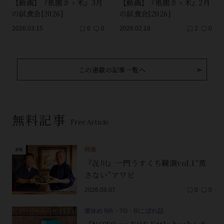
【動画】『衹園さゝ木』3月
【動画】『衹園さゝ木』2月
の試食会[2026]
の試食会[2026]
2026.03.15
6
0
2026.02.18
2
0
この連載の記事一覧へ
無料記事
Free Article
特集
『㐂川』一門うすくち競演vol.1“蒸
さない”アワビ
2026.08.07
0
0
箸休め WA・TO・BIこぼれ話