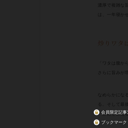
濃厚で複雑な
は、一年寝か
炒りワタ
「ワタは腹か
さらに旨みが
なめらかにな
る。そして最
会員限定記事1
「卵黄を加え
ブックマーク