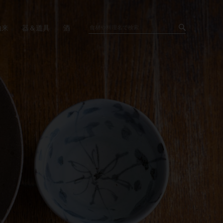
由来
器＆道具
酒