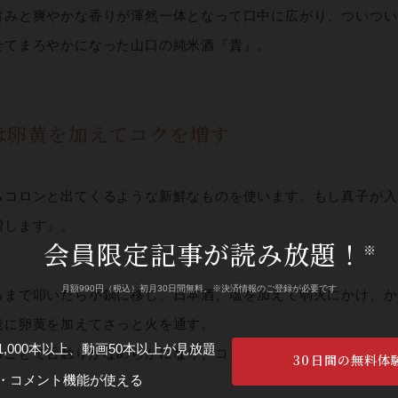
旨みと爽やかな香りが渾然一体となって口中に広がり、ついつい
せてまろやかになった山口の純米酒『貴』。
は卵黄を加えてコクを増す
らコロンと出てくるような新鮮なものを使います。もし真子が入
増します」。
会員限定記事が読み放題！
※
月額990円（税込）初月30日間無料。※決済情報のご登録が必要です
るまで叩いたら小鍋に移し、日本酒、塩を加えて弱火にかけ、か
後に卵黄を加えてさっと火を通す。
,000本以上、動画50本以上が見放題
ることで舌触りがなめらかになり、コクも出て、ワタの臭みも消
30日間の無料体
・コメント機能が使える