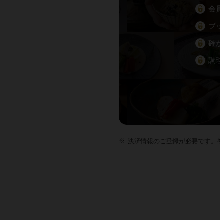
会
ブ
確
調
決済情報のご登録が必要です。初