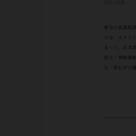
連載：特集
東京の銘酒居
りは、カラス
まって、日本
店主・神崎康
な「青ねぎの