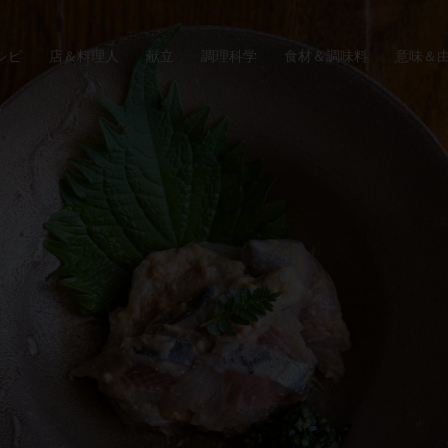
シピ
店＆料理人
献立
調理科学
食材＆調味料
意味＆