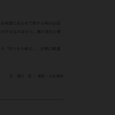
の日本酒に合わせて供する旬のお造
ただけるものばかり。魚の旨みと相
作る「炒りわた和え」。お供に最適
文：瀬川 慧 ／ 撮影：公文美和