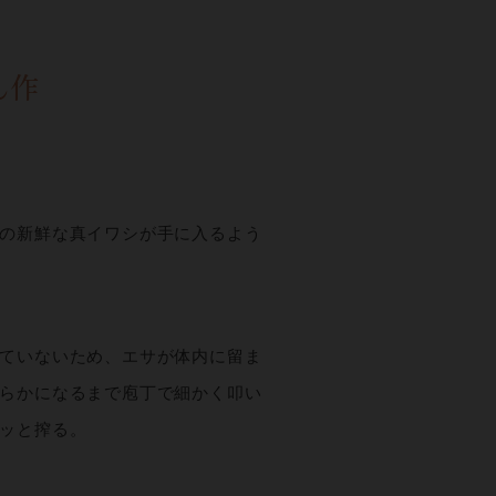
ん作
の新鮮な真イワシが手に入るよう
ていないため、エサが体内に留ま
らかになるまで庖丁で細かく叩い
ッと搾る。