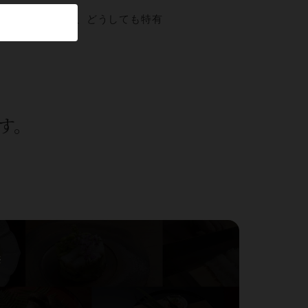
り時間をおくと、どうしても特有
す。
※