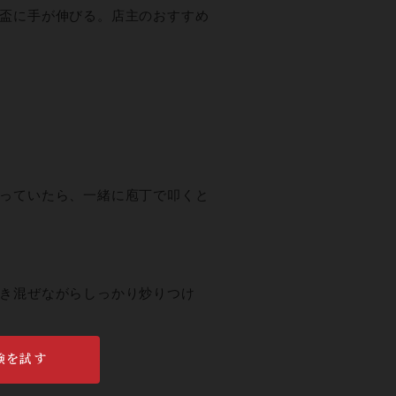
盃に手が伸びる。店主のおすすめ
っていたら、一緒に庖丁で叩くと
き混ぜながらしっかり炒りつけ
えます」。
験を試す