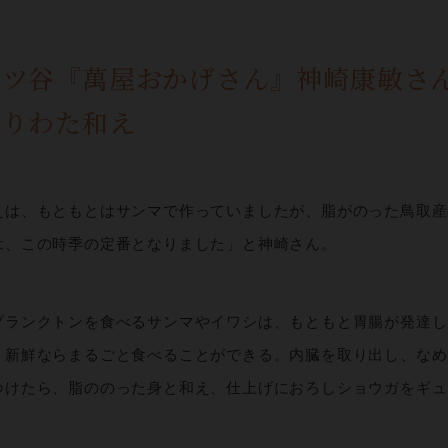
四ツ谷『萬屋おかげさん』神崎康敏さ
炒りわた和え
えは、もともとはサンマで作っていましたが、脂がのった鳥取産
は、この時季の定番となりました」と神崎さん。
プランクトンを食べるサンマやイワシは、もともと胃腸が発達し
、新鮮ならまるごと食べることができる。内臓を取り出し、なめ
つけたら、脂ののった身と和え、仕上げにおろしショウガをギュ