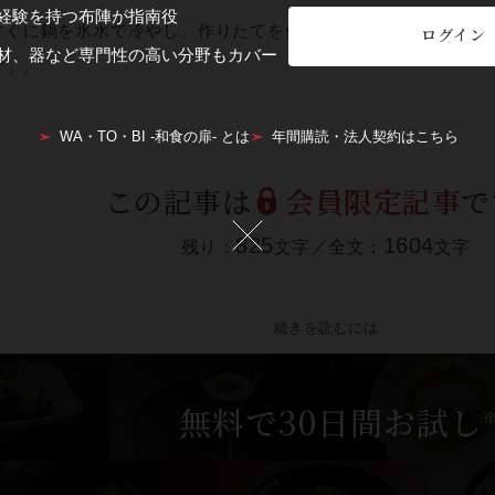
経験を持つ布陣が指南役
すぐに鍋を氷水で冷やし、作りたてを使うのもポイント。「やは
ログイン
材、器など専門性の高い分野もカバー
す」。
WA・TO・BI -和食の扉- とは
年間購読・法人契約はこちら
この記事は
会員限定記事
で
825
1604
残り：
文字／全文：
文字
続きを読むには
無料で30日間お試し