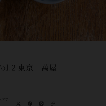
l.2 東京『萬屋
ェアす