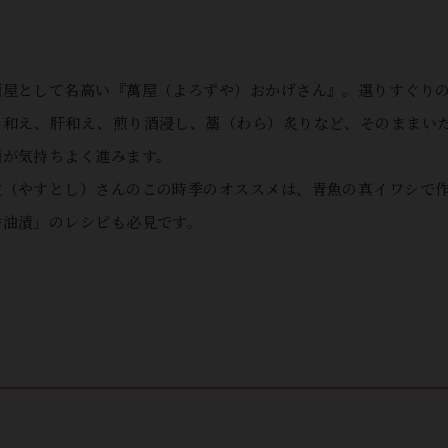
酒屋として名高い『萬屋（よろずや）おかげさん』。選りすぐり
ミ和え、肝和え、煎り酒浸し、藁（わら）炙りなど、そのままい
酒が気持ちよく進みます。
敏（やすとし）さんのこの時季のオススメは、青魚の真イワシで
醤油漬」のレシピも必見です。