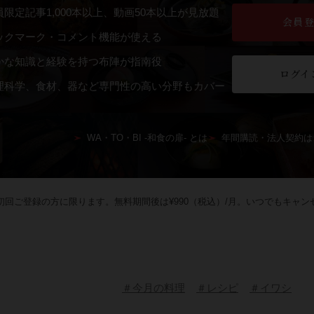
員限定記事1,000本以上、動画50本以上が見放題
会員
ックマーク・コメント機能が使える
かな知識と経験を持つ布陣が指南役
ログイ
理科学、食材、器など専門性の高い分野もカバー
WA・TO・BI -和食の扉- とは
年間購読・法人契約は
回ご登録の方に限ります。無料期間後は¥990（税込）/月。いつでもキャン
＃今月の料理
＃レシピ
＃イワシ