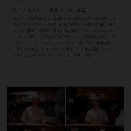
佐々木 浩さん（『衹園 さゝ木』店主）
1961年、奈良県生まれ。前衛的な味と軽妙な話術で場を盛り上げ
るカウンターの名手。98年、36歳で独立し、衹園町北側に『衹園
さゝ木』開店。2006年、現在の地に移転してからはいよいよカリ
スマ性を発揮。「弟子を育てる店造りを」と再度改装を施し、23
年8月、リニューアルオープンを果たす。直営店の『衹園 楽味』は
「大人の居酒屋」をコンセプトに掲げ、2013年に開店。アテをつ
まみながらお酒を楽しめる『食ばぁー 楽味』併設。