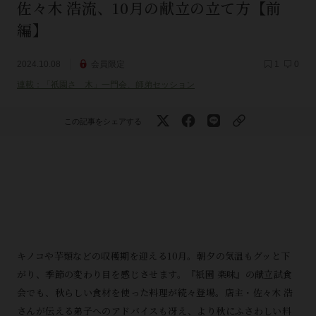
佐々木 浩流、10月の献立の立て方【前
編】
2024.10.08
会員限定
1
0
連載：「祇園さゝ木」一門会、師弟セッション
この記事をシェアする
キノコや芋類などの収穫期を迎える10月。朝夕の気温もグッと下
がり、季節の変わり目を感じさせます。『衹園 楽味』の献立試食
会でも、秋らしい食材を使った料理が続々登場。店主・佐々木 浩
さんが伝える弟子へのアドバイスも冴え、より秋にふさわしい料