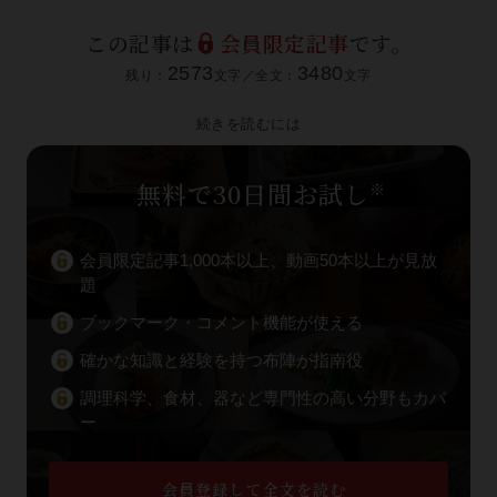
この記事は
会員限定記事
です。
2573
3480
残り：
文字／全文：
文字
続きを読むには
無料で30日間お試し
※
会員限定記事1,000本以上、動画50本以上が見放
題
ブックマーク・コメント機能が使える
確かな知識と経験を持つ布陣が指南役
調理科学、食材、器など専門性の高い分野もカバ
ー
会員登録して全文を読む