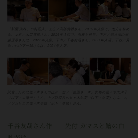
『衹園 楽味』の料理人。上左／髙橋貴明さん。2015年入店で、煮方を務め
る。上右／水口直規さん。2016年入店で、向板を担当。下左／焼き場の堀
越優希さんは、2022年入店。下中／千谷友哉さん。2021年入店。下右／見
習いの山下一我さんは、2024年入店。
試食したのは佐々木さんのほか、左／『衹園さゝ木』女将の佐々木太津子
（以下：太津子）さん、中／取締役の佐々木結花（以下：結花）さん、右
／ソムリエの佐々木恭輔（以下：恭輔）さん。
千谷友哉さん作──先付 カマスと鱠の白
酢がけ