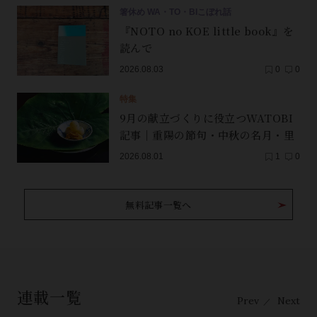
箸休め WA・TO・BIこぼれ話
『NOTO no KOE little book』を
読んで
2026.08.03
0
0
特集
9月の献立づくりに役立つWATOBI
記事｜重陽の節句・中秋の名月・里
芋（子芋）・レンコン・サンマ【保
2026.08.01
1
0
存版】
無料記事一覧へ
連載一覧
Prev
Next
／