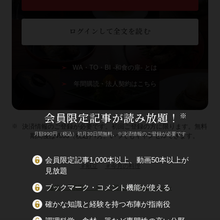
ログインして全文を読む
WA・TO・BI -和食の扉- とは
年間購読・法人契約はこちら
会員限定記事が読み放題！
※
決済情報のご登録が必要です。初回ご登録の方に限ります。無料
月額990円（税込）初月30日間無料。※決済情報のご登録が必要です
期間後は¥990（税込）/月。いつでもキャンセルできます。
会員限定記事1,000本以上、動画50本以上が
＃献立
＃今月の料理
見放題
ブックマーク・コメント機能が使える
連載：「祇園さゝ木」一門会、師弟セッション
確かな知識と経験を持つ布陣が指南役