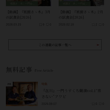
「祇園さゝ木」一門会、師弟セッション
「祇園さゝ木」一門会、師弟セッション
【動画】『衹園さゝ木』3月
【動画】『衹園さゝ木』2月
の試食会[2026]
の試食会[2026]
2026.03.15
6
0
2026.02.18
2
0
この連載の記事一覧へ
無料記事
Free Article
特集
『㐂川』一門うすくち競演vol.1“蒸
さない”アワビ
2026.08.07
0
0