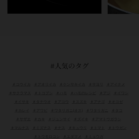
#人気のタグ
＃コウイカ
＃アオリイカ
＃ケンサキイカ
＃サヨリ
＃アイナメ
＃サクラマス
＃トコブシ
＃ハモ
＃ハモのレシピ
＃アジ
＃イワシ
＃イサキ
＃タチウオ
＃アコウ
＃スズキ
＃アナゴ
＃オコゼ
＃カレイ
＃アワビ
＃ワタリガニ(オス)
＃ワタリガニ
＃タコ
＃サザエ
＃カキ
＃ジュンサイ
＃ズイキ
＃アマトウガラシ
＃マルナス
＃ミズナス
＃ナス
＃キュウリ
＃トマト
＃トウガン
＃トウモロコシ
＃エダマメ
＃ミョウガ