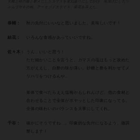
大根と柿の鱠と酢〆にしたカマスを重ね盛りにしてかけ、地漬けにしたツ
ルムラサキの軸、アーモンドスライス、菊花を添えた。
恭輔：
秋の先付にいいなと思いました。美味しいです！
結花：
いろんな食感があっていいですね。
佐々木：
うん、いいと思う！
ただ細かいことを言うと、カマスの塩はもっと攻めた
方がええし、白酢の味が薄い。砂糖と酢を利かせてメ
リハリをつけるんや。
単体で食べたらええ塩梅かもしれんけど、他の食材と
合わせることで全体がボヤッとした印象になってる。
全体の味わいのバランスを大事にしてくれ。
千谷：
確かにそうですね…。印象的な先付になるよう、微調
整します！