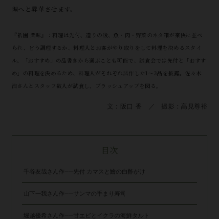
理へと昇華させます。
『衹園 楽味』：料理は先付、造りの後、魚・肉・野菜のネタ箱が豪快に並べ
られ、どう調理するか、料理人とお客がやり取りをして料理を決めるスタイ
ル。「おすすめ」の品書きから選ぶことも可能で、試食会では先付と「おすす
め」の料理を決めるため、料理人がそれぞれ試作した1～3品を披露。佐々木
浩さんとスタッフ数人が試食し、ブラッシュアップを図る。
文：阪口 香 ／ 撮影：高見尊裕
目次
千谷友哉さん作──先付 カマスと鱠の白酢がけ
山下一我さん作──サンマの手まり寿司
堀越優希さん作──甘エビとイクラの海鮮タルト