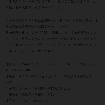
「ネギ来まつり＆米子駅まつり」「せいぶの農と食まつり」が
集結する鳥取県最大級のフードフェス。
スイーツ通りや屋台村には100を超えるブースや店舗が並び、地
元の新鮮な農畜産物や加工品が一堂に会す。
秋の収穫を祝って先着1000名に新米おにぎりを無料配布するほ
か、お笑い芸人のスペシャルステージや食に関わるアクティビ
ティも盛りだくさん。親子で、友人と、誰もが秋の恵みを存分
に楽しむことができる食まつりだ。
【日時】2024年10月26日（土）10：00～16：00、27日（日）
10：00～15：00
【場所】米子コンベンションセンター（鳥取県米子市末広町
294）
米子市文化ホール（鳥取県米子市末広町293）
米子駅前（鳥取県米子市弥生町2）
【詳細】
https://nousyoku.jp/