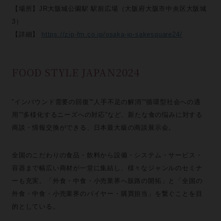
【場所】JR大阪城公園駅 駅前広場（大阪府大阪市中央区大阪城
3）
【詳細】
https://zip-fm.co.jp/osaka-jo-sakesquare24/
FOOD STYLE JAPAN2024
“インバウンド需要の回復”“人手不足の解消”“循環型社会への適
用”“多様化するニーズへの対応”など、新たな食の悩みに対する
商談・情報交換ができる、日本最大級の商談展示会。
全国のこだわりの食品・飲料から設備・システム・サービス・
容器まで幅広い商材が一堂に集結し、様々なジャンルのセミナ
ーも充実。「外食・中食・小売業界へ販路の開拓」と「全国の
外食・中食・小売業界のバイヤー・購買担当」を繋ぐことを目
的としている。