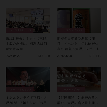
ニュース＆トピックス
ニュース＆トピックス
第1回 海藻サミット（京都）
能登の日本酒の進化に注
｜海の危機に、料理人は何
目！イベント「切れ味がつ
ができるか
なぐ 能登×大阪」レポート
2026.05.20
3
0
2026.05.08
1
0
ニュース＆トピックス
ニュース＆トピックス
ミシュランガイド京都・大
【4/19開催！】能登の魚と
阪2026｜6年ぶりに三つ星
酒を、大阪の食文化を通し