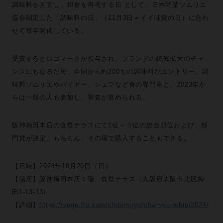
調味料を見直し、和食を再考する日 として、日本野菜ソムリエ
協会制定した「調味料の日」（11月3日＝イイ味覚の日）に合わ
せて毎年開催している。
受賞するとロゴマークが授与され、ブランドの認知拡大のチャ
ンスにもなるため、全国から約200もの調味料がエントリー。調
味料ソムリエやバイヤー、シェフなど食の専門家と、2023年か
らは一般の人も参加し、審査が進められる。
阪神梅田本店の食祭テラスにて1位～３位の総合順位および、部
門賞が決定。もちろん、その場で購入することもできる。
【日時】2024年10月20日（日）
【場所】阪神梅田本店１階 食祭テラス（大阪府大阪市北区梅
田1-13-13）
【詳細】
https://vege-fru.com/choumiryo/championship/2024/