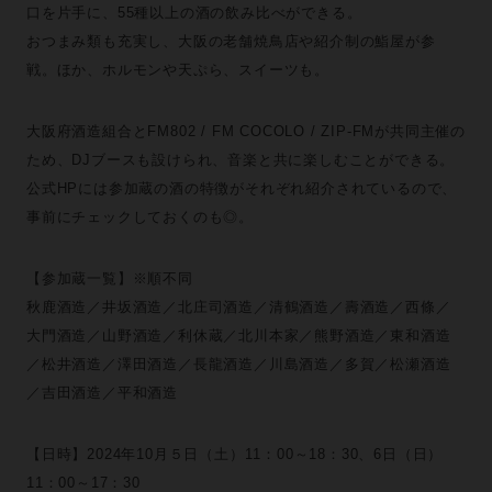
口を片手に、55種以上の酒の飲み比べができる。
おつまみ類も充実し、大阪の老舗焼鳥店や紹介制の鮨屋が参
戦。ほか、ホルモンや天ぷら、スイーツも。
大阪府酒造組合とFM802 / FM COCOLO / ZIP-FMが共同主催の
ため、DJブースも設けられ、音楽と共に楽しむことができる。
公式HPには参加蔵の酒の特徴がそれぞれ紹介されているので、
事前にチェックしておくのも◎。
【参加蔵一覧】※順不同
秋鹿酒造／井坂酒造／北庄司酒造／清鶴酒造／壽酒造／西條／
大門酒造／山野酒造／利休蔵／北川本家／熊野酒造／東和酒造
／松井酒造／澤田酒造／長龍酒造／川島酒造／多賀／松瀬酒造
／吉田酒造／平和酒造
【日時】2024年10月５日（土）11：00～18：30、6日（日）
11：00～17：30