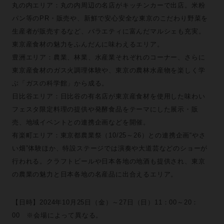
丸の内エリア：丸の内周辺の名店がキッチンカーで出店。米粉
パン等のPR・販売や、新鮮で安心安全な東京のこだわり野菜を
生産者が販売するなど、バラエティに富んだマルシェも充実。
東京産食材の魅力をふんだんに味わえるエリア。
豊洲エリア：農業、林業、水産業それぞれのコーナー、さらに
東京産食材のガス火調理体験や、東京の農林水産物を楽しく学
ぶ「ガスの科学館」から成る。
日比谷エリア：日比谷の有名店が東京産食材を使用した味わい
フェスタ限定料理の提供や発酵食品をテーマにした展示・販
売、地域イベントとの連携企画などを開催。
有楽町エリア：東京都農業祭（10/25～26）との連携企画“やさ
い畑”体験ほか、特設ステージでは演奏や大道芸などのショーが
行われる。クラフトビールや日本各地の地酒も提供され、東京
の農業の魅力と日本各地の名産品に出合えるエリア。
【日時】2024年10月25日（金）～27日（日）11：00～20：
00 ※会場によって異なる。