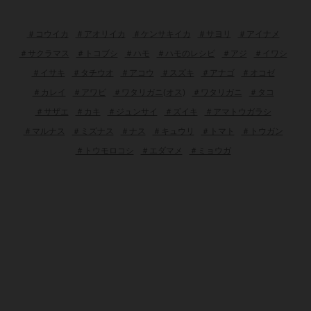
＃コウイカ
＃アオリイカ
＃ケンサキイカ
＃サヨリ
＃アイナメ
＃サクラマス
＃トコブシ
＃ハモ
＃ハモのレシピ
＃アジ
＃イワシ
＃イサキ
＃タチウオ
＃アコウ
＃スズキ
＃アナゴ
＃オコゼ
＃カレイ
＃アワビ
＃ワタリガニ(オス)
＃ワタリガニ
＃タコ
＃サザエ
＃カキ
＃ジュンサイ
＃ズイキ
＃アマトウガラシ
＃マルナス
＃ミズナス
＃ナス
＃キュウリ
＃トマト
＃トウガン
＃トウモロコシ
＃エダマメ
＃ミョウガ