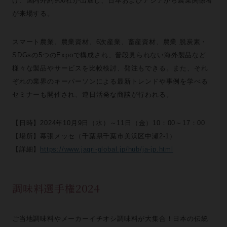
げ、国内外約900社が出展し、日本およびアジアから農業関係者
が来場する。
スマート農業、農業資材、6次産業、畜産資材、農業 脱炭素・
SDGsの5つのExpoで構成され、普段見られない海外製品など
様々な製品やサービスを比較検討、発注もできる。また、それ
ぞれの業界のキーパーソンによる最新トレンドや事例を学べる
セミナーも開催され、連日活発な商談が行われる。
【日時】2024年10月9日（水）～11日（金）10：00～17：00
【場所】幕張メッセ（千葉県千葉市美浜区中瀬2-1）
【詳細】
https://www.jagri-global.jp/hub/ja-jp.html
調味料選手権2024
ご当地調味料やメーカーイチオシ調味料が大集合！日本の伝統