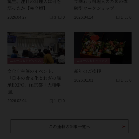
誕生。注目の料理人は何を
て味わう料理人のための体
語ったか【完全版】
験型ワークショップ
2026.04.27
3
0
2026.04.14
1
0
ニュース＆トピックス
ニュース＆トピックス
文化庁主催のイベント、
新年のご挨拶
「日本の食文化とわざの継
2026.01.01
1
0
承EXPO」in京都「大和学
園」
2026.02.04
1
0
この連載の記事一覧へ