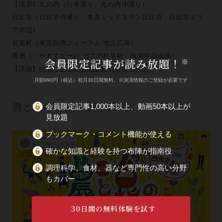
【場所】丸の内（行幸通り、丸の内仲通り）
日比谷（日比谷仲通り、東京ミッドタウン日比谷、日比谷エリ
ア周辺）
有楽町（東京国際フォーラム 地上広場）
豊洲（「がすてなーに ガスの科学館」海側特設会場）
会員限定記事が読み放題！
※
【詳細】
https://www.tasteoftokyo-ajifes.jp/
月額990円（税込）初月30日間無料。※決済情報のご登録が必要です
農と食のフェスタinせいぶ
会員限定記事1,000本以上、動画50本以上が
見放題
ブックマーク・コメント機能が使える
確かな知識と経験を持つ布陣が指南役
調理科学、食材、器など専門性の高い分野
もカバー
30日間の無料体験を試す