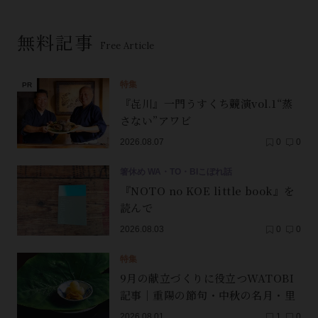
無料記事
Free Article
特集
『㐂川』一門うすくち競演vol.1“蒸
さない”アワビ
2026.08.07
0
0
箸休め WA・TO・BIこぼれ話
『NOTO no KOE little book』を
読んで
2026.08.03
0
0
特集
9月の献立づくりに役立つWATOBI
記事｜重陽の節句・中秋の名月・里
芋（子芋）・レンコン・サンマ【保
2026.08.01
1
0