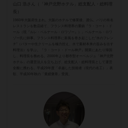
山口 浩さん（「神戸北野ホテル」総支配人・総料理
長）
1960年大阪府生まれ。大阪のホテルで修業後、渡仏。パリの有名
レストランを数店経て、フランス料理界の重鎮『ラ・コート・ド
ール（現『ルレ・ベルナール・ロワゾー』）」ベルナール・ロワ
ゾー氏に師事。フランス料理界に新風を巻き起こした“水のフレン
チ”（バターや生クリームを極力控え、水で素材本来の旨みを出す
料理法）を学ぶ。『ラ・コート・ドール神戸』開業にあたり帰国
し、料理長を務める。2000年より都市型オーベルジュ「神戸北野
ホテル」の運営法人を立ち上げ、総支配人・総料理長として運営
全般に携わる。平成29年度「卓越した技能者（現代の名工）」表
彰、平成30年秋の「黄綬褒章」受賞。