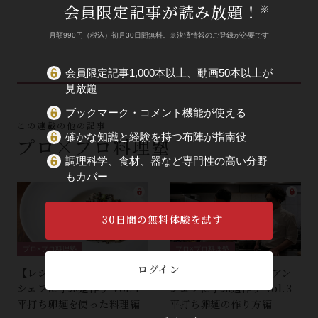
会員限定記事が読み放題！
※
月額990円（税込）初月30日間無料。※決済情報のご登録が必要です
会員限定記事1,000本以上、動画50本以上が
見放題
ブックマーク・コメント機能が使える
この連載の他の記事
確かな知識と経験を持つ布陣が指南役
プロ×プロ料理塾
調理科学、食材、器など専門性の高い分野
もカバー
30日間の無料体験を試す
プロ×プロ料理塾
プロ×プロ料理塾
ログイン
【レシピ付き】イタリアン
【レシピ付き】イタリアン
シェフに学ぶ麺作り Vol.4
シェフに学ぶ麺作り Vol.3
平打ち卵麺を使った料理編
平打ち卵麺の作り方編