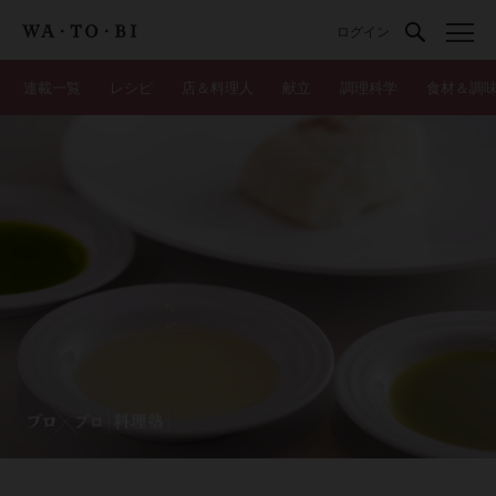
ログイン
連載一覧
レシピ
店＆料理人
献立
調理科学
食材＆調