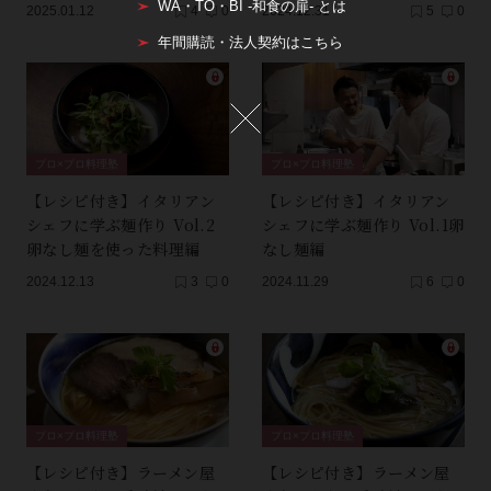
WA・TO・BI -和食の扉- とは
2025.01.12
4
0
2024.12.31
5
0
年間購読・法人契約はこちら
プロ×プロ料理塾
プロ×プロ料理塾
【レシピ付き】イタリアン
【レシピ付き】イタリアン
シェフに学ぶ麺作り Vol.2
シェフに学ぶ麺作り Vol.1卵
卵なし麺を使った料理編
なし麺編
2024.12.13
3
0
2024.11.29
6
0
プロ×プロ料理塾
プロ×プロ料理塾
【レシピ付き】ラーメン屋
【レシピ付き】ラーメン屋