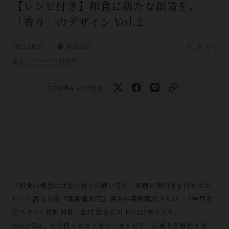
【レシピ付き】和食に新たな創造を。
「香り」のデザイン Vol.2
2021.08.27
会員限定
15
0
連載：プロ×プロ料理塾
この記事をシェアする
「和食の概念にはない香りの使い方で、料理に奥行きを持たせた
い」と語る大阪『高麗橋 桜花』店主の森田龍彦さんが、「神戸北
野ホテル」総料理長・山口 浩さんの下へ1日弟子入り。
Vol.1では、水で作ったカプセル（キャビア）に香りを移行させ