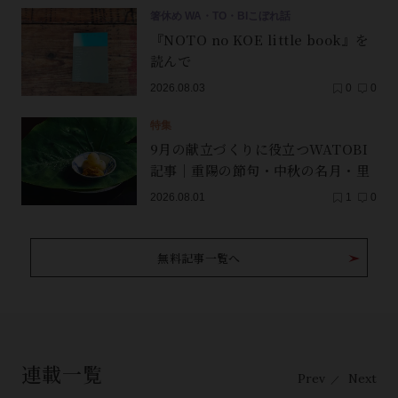
箸休め WA・TO・BIこぼれ話
『NOTO no KOE little book』を
読んで
2026.08.03
0
0
特集
9月の献立づくりに役立つWATOBI
記事｜重陽の節句・中秋の名月・里
芋（子芋）・レンコン・サンマ【保
2026.08.01
1
0
存版】
無料記事一覧へ
連載一覧
Prev
Next
／