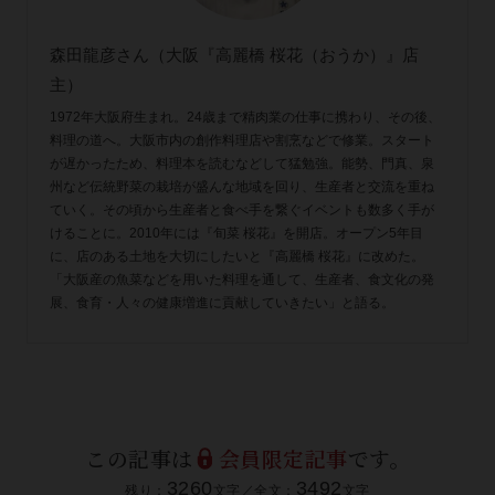
森田龍彦さん（大阪『高麗橋 桜花（おうか）』店
主）
1972年大阪府生まれ。24歳まで精肉業の仕事に携わり、その後、
料理の道へ。大阪市内の創作料理店や割烹などで修業。スタート
が遅かったため、料理本を読むなどして猛勉強。能勢、門真、泉
州など伝統野菜の栽培が盛んな地域を回り、生産者と交流を重ね
ていく。その頃から生産者と食べ手を繋ぐイベントも数多く手が
けることに。2010年には『旬菜 桜花』を開店。オープン5年目
に、店のある土地を大切にしたいと『高麗橋 桜花』に改めた。
「大阪産の魚菜などを用いた料理を通して、生産者、食文化の発
展、食育・人々の健康増進に貢献していきたい」と語る。
この記事は
会員限定記事
です。
3260
3492
残り：
文字／全文：
文字