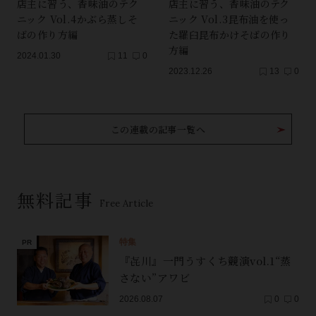
店主に習う、香味油のテク
店主に習う、香味油のテク
ニック Vol.4かぶら蒸しそ
ニック Vol.3昆布油を使っ
ばの作り方編
た羅臼昆布かけそばの作り
方編
2024.01.30
11
0
2023.12.26
13
0
この連載の記事一覧へ
無料記事
Free Article
特集
『㐂川』一門うすくち競演vol.1“蒸
さない”アワビ
2026.08.07
0
0