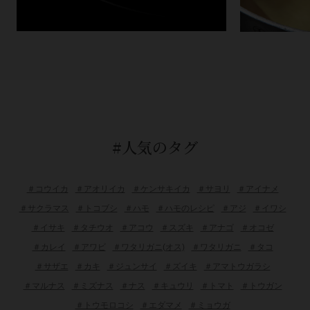
#人気のタグ
＃コウイカ
＃アオリイカ
＃ケンサキイカ
＃サヨリ
＃アイナメ
＃サクラマス
＃トコブシ
＃ハモ
＃ハモのレシピ
＃アジ
＃イワシ
＃イサキ
＃タチウオ
＃アコウ
＃スズキ
＃アナゴ
＃オコゼ
＃カレイ
＃アワビ
＃ワタリガニ(オス)
＃ワタリガニ
＃タコ
＃サザエ
＃カキ
＃ジュンサイ
＃ズイキ
＃アマトウガラシ
＃マルナス
＃ミズナス
＃ナス
＃キュウリ
＃トマト
＃トウガン
＃トウモロコシ
＃エダマメ
＃ミョウガ