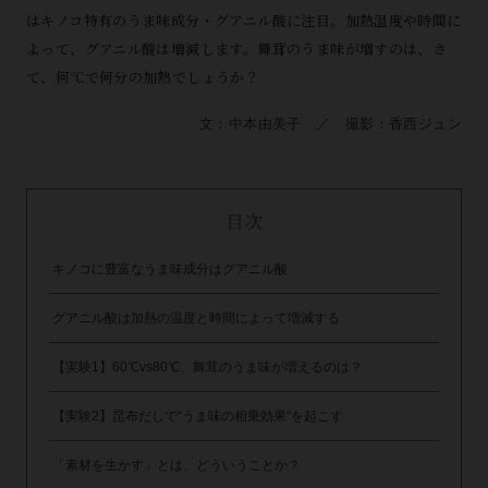
はキノコ特有のうま味成分・グアニル酸に注目。加熱温度や時間に
よって、グアニル酸は増減します。舞茸のうま味が増すのは、さ
て、何℃で何分の加熱でしょうか？
文：中本由美子 ／ 撮影：香西ジュン
目次
キノコに豊富なうま味成分はグアニル酸
グアニル酸は加熱の温度と時間によって増減する
【実験1】60℃vs80℃、舞茸のうま味が増えるのは？
【実験2】昆布だしで“うま味の相乗効果”を起こす
「素材を生かす」とは、どういうことか？