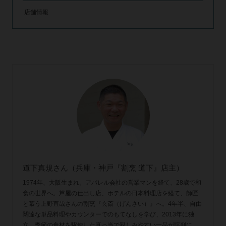
店舗情報
道下真規さん（兵庫・神戸『割烹 道下』店主）
1974年、大阪生まれ。アパレル会社の営業マンを経て、28歳で和
食の世界へ。芦屋の仕出し店、ホテルの日本料理店を経て、師匠
と慕う上野直哉さんの割烹『玄斎（げんさい）』へ。4年半、自由
闊達な単品料理やカウンターでのもてなしを学び、2013年に独
立。季節の食材を駆使した真っ当で親しみやすい一品が評判に。