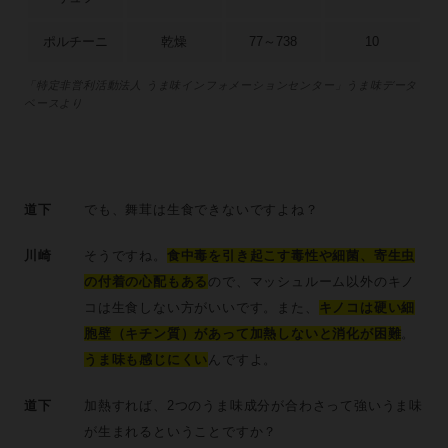
ポルチーニ
乾燥
77～738
10
「特定非営利活動法人 うま味インフォメーションセンター」うま味データ
ベースより
道下
でも、舞茸は生食できないですよね？
川崎
そうですね。
食中毒を引き起こす毒性や細菌、寄生虫
の付着の心配もある
ので、マッシュルーム以外のキノ
コは生食しない方がいいです。また、
キノコは硬い細
胞壁（キチン質）があって加熱しないと消化が困難
。
うま味も感じにくい
んですよ。
道下
加熱すれば、2つのうま味成分が合わさって強いうま味
が生まれるということですか？