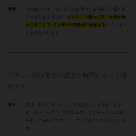
川崎
その通りです。表を見ると舞茸のうま味成分は量が多
いとは言えませんが、
グルタミン酸とグアニル酸が合
わさることで“うま味の相乗効果”が起きる
ので、強い
うま味を呈します。
グアニル酸は加熱の温度と時間によって増
減する
道下
僕は、舞茸に限らずキノコ類はほとんど直煮にしま
す。ひたひたのだしで煮始めて、火が入ったら調味料
を加えて短時間で煮上げ、すぐに鍋ごと急冷していま
す。