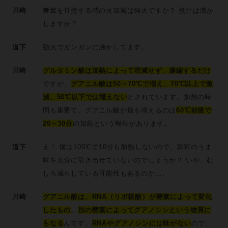
川崎
舞茸を直煮する時の火加減は強火ですか？ 煮汁は沸か
しますか？
道下
強火でガンガンに沸かしてます。
川崎
グルタミン酸は加熱によって増減せず、濃縮するだけ
ですが、
グアニル酸は50～70℃で増え、70℃以上で激
減、50℃以下では増えない
とされています。加熱の時
間も重要で、グアニル酸が最も増えるのは
60℃前後で
20～30分
の加熱という報告があります。
道下
え！ 僕は100℃で10分も加熱しないので、舞茸のうま
味を充分に引き出せていないのでしょうか？ いや、む
しろ減らしている可能性もあるのか…。
川崎
グアニル酸は、RNA（リボ核酸）が酵素によって変化
したもの
。
別の酵素によってグアノシンという物質に
もなる
んです。
RNAやグアノシンには味がない
ので、