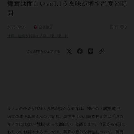
舞茸は面白いvol.1うま味が増す温度と時
間
2025.09.05
会員限定
23
0
連載：和食を科学する料・理・理・科
この記事をシェアする
キノコの中でも風味と食感が豊かな舞茸は、神戸の『割烹 道下』
店主の道下真規さんの大好物。農学博士の川崎寛也先生は「他の
キノコにはない特性があって面白い」と話します。今回から4回に
わたってお届けするテーマは、舞茸の意外な特性について。初回