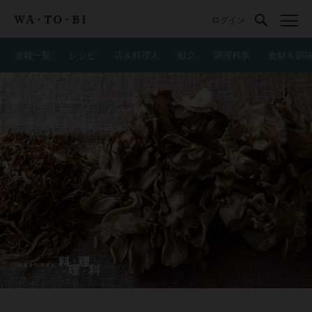
ログイン
連載一覧
レシピ
店＆料理人
献立
調理科学
食材＆調