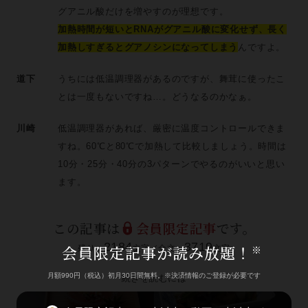
グアニル酸だけを増やすのが理想です。
加熱時間が短いとRNAがグアニル酸に変化せず、長く
加熱しすぎるとグアノシンになってしまう
んですよ。
道下
うちには低温調理器があるのですが、舞茸に使ったこ
とは一度もないですね…。どうなるのかなぁ。
川崎
低温調理器があれば、厳密に温度コントロールできま
すね。60℃と80℃で加熱して比較しましょう。時間は
10分・25分・40分の3パターンでやるのがいいと思い
ます。
この記事は
会員限定記事
です。
2184
3719
会員限定記事が読み放題！
※
残り：
文字／全文：
文字
月額990円（税込）初月30日間無料。※決済情報のご登録が必要です
続きを読むには