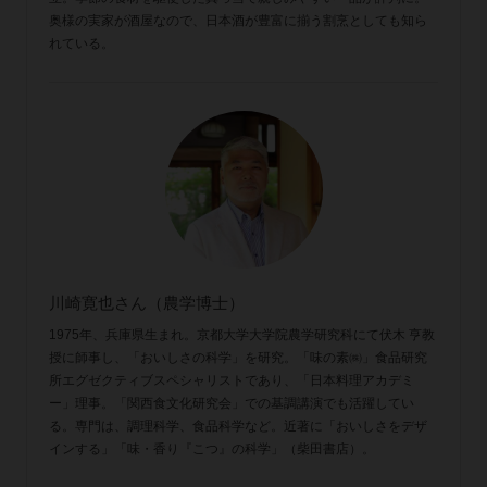
奥様の実家が酒屋なので、日本酒が豊富に揃う割烹としても知ら
れている。
川崎寛也さん（農学博士）
1975年、兵庫県生まれ。京都大学大学院農学研究科にて伏木 亨教
授に師事し、「おいしさの科学」を研究。「味の素㈱」食品研究
所エグゼクティブスペシャリストであり、「日本料理アカデミ
ー」理事。「関西食文化研究会」での基調講演でも活躍してい
る。専門は、調理科学、食品科学など。近著に「おいしさをデザ
インする」「味・香り『こつ』の科学」（柴田書店）。