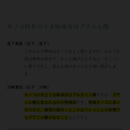
キノコ特有のうま味成分はグアニル酸
道下真規（以下：道下）
これからの季節はキノコをよく使いますが、なかでも
僕は舞茸が好きで。さっと揚げたりすると、すごくい
い香りですし、旨みも他のキノコより強い気がしま
す。
川崎寛也（以下：川崎）
キノコの主なうま味成分はグルタミン酸
ですが、
グア
ニル酸も含まれるのが特徴的
です。
乾燥キノコに多い
のですが、舞茸の面白いところはフレッシュの状態で
もグアニル酸があること
なんですよ。