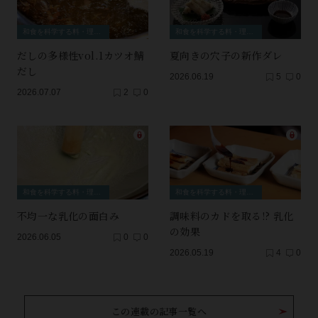
和食を科学する料・理・理・科
和食を科学する料・理・理・科
だしの多様性vol.1カツオ鯖
夏向きの穴子の新作ダレ
だし
2026.06.19
5
0
2026.07.07
2
0
和食を科学する料・理・理・科
和食を科学する料・理・理・科
不均一な乳化の面白み
調味料のカドを取る!? 乳化
の効果
2026.06.05
0
0
2026.05.19
4
0
この連載の記事一覧へ