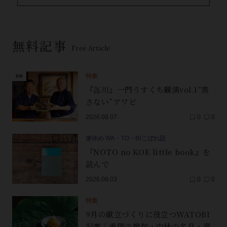
無料記事
Free Article
特集
『㐂川』一門うすくち競演vol.1“蒸
さない”アワビ
2026.08.07
0
0
箸休め WA・TO・BIこぼれ話
『NOTO no KOE little book』を
読んで
2026.08.03
0
0
特集
9月の献立づくりに役立つWATOBI
記事｜重陽の節句・中秋の名月・里