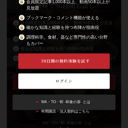
会員限定記事1,000本以上、動画50本以上が
無料で30日間お試し
※
見放題
ブックマーク・コメント機能が使える
会員限定記事1,000本以上、動画50本以上が見放
確かな知識と経験を持つ布陣が指南役
題
調理科学、食材、器など専門性の高い分野
ブックマーク・コメント機能が使える
もカバー
確かな知識と経験を持つ布陣が指南役
調理科学、食材、器など専門性の高い分野もカバ
30日間の無料体験を試す
ー
ログイン
会員登録して全文を読む
ログインして全文を読む
WA・TO・BI -和食の扉- とは
年間購読・法人契約はこちら
WA・TO・BI -和食の扉- とは