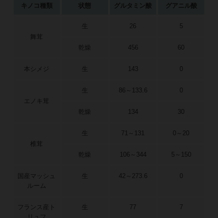
キノコ種類
状態
グルタミン酸
グアニル酸
生
26
5
舞茸
乾燥
456
60
本シメジ
生
143
0
生
86～133.6
0
エノキ茸
乾燥
134
30
生
71～131
0～20
椎茸
乾燥
106～344
5～150
国産マッシュ
生
42～273.6
0
ルーム
フランス産ト
生
77
7
リュフ