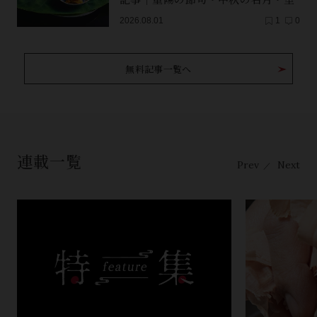
芋（子芋）・レンコン・サンマ【保
2026.08.01
1
0
存版】
無料記事一覧へ
連載一覧
Prev
Next
／