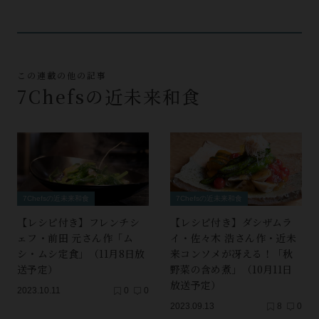
この連載の他の記事
7Chefsの近未来和食
7Chefsの近未来和食
7Chefsの近未来和食
【レシピ付き】フレンチシ
【レシピ付き】ダシザムラ
ェフ・前田 元さん作「ム
イ・佐々木 浩さん作・近未
シ・ムシ定食」（11月8日放
来コンソメが冴える！「秋
送予定）
野菜の含め煮」（10月11日
放送予定）
2023.10.11
0
0
2023.09.13
8
0