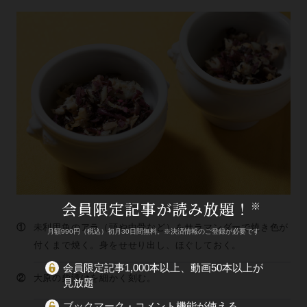
会員限定記事が読み放題！
※
①
未利用魚のアラ（頭や中骨など）をサラマンダーで焼き色が
月額990円（税込）初月30日間無料。※決済情報のご登録が必要です
付くまで焼く。身をせせり出し、ほぐしておく。
会員限定記事1,000本以上、動画50本以上が
②
大原の柴漬けを細かく刻む。
見放題
ブックマーク・コメント機能が使える