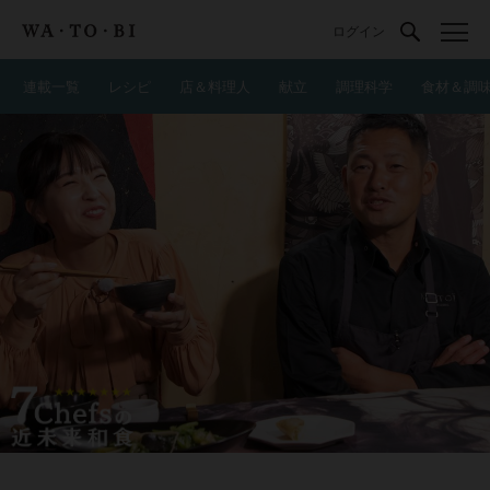
ログイン
連載一覧
レシピ
店＆料理人
献立
調理科学
食材＆調