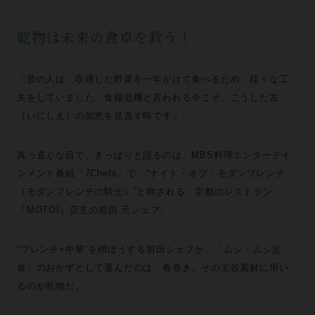
乾物は未来の食卓を救う！
「昔の人は、収穫した野菜を一年かけて食べるため、様々な工
夫をしていました。食糧危機と言われる今こそ、こうした古
（いにしえ）の知恵を見直す時です」。
真っ直ぐな目で、きっぱりと語るのは、MBS料理エンターテイ
ンメント番組「7Chefs」で、“ナイト・オブ・モダンフレンチ
（モダンフレンチの騎士）”と称される、京都のレストラン
『MOTOÏ』店主の前田 元シェフ。
“フレンチ×中華”を標ぼうする前田シェフが、「ムシ・ムシ定
食」のおかずとして選んだのは、春巻き。その主役素材に用い
るのが乾物だ。