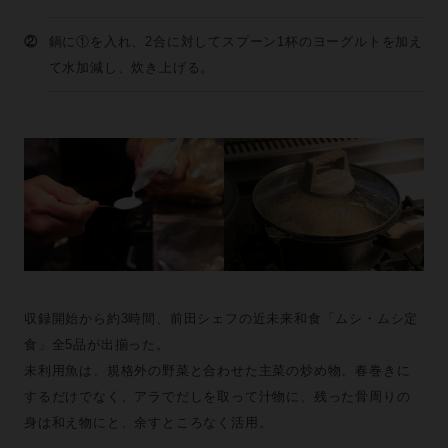
②
鍋に①を入れ、2合に対してスプーン1杯のヨーグルトを加え
て水加減し、炊き上げる。
収録開始から約3時間、前田シェフの近未来和食「ムシ・ムシ定
食」全5品が出揃った。
未利用魚は、規格外の野菜と合わせた主菜の炒め物、春巻きに
するだけでなく、アラでだしを取って汁物に、残った骨周りの
身は和え物にと、余すところなく活用。