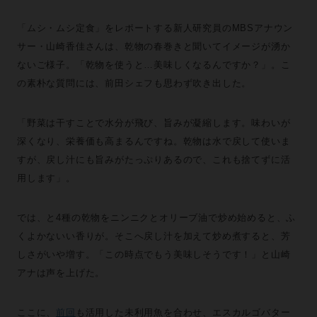
「ムシ・ムシ定食」をレポートする新人研究員のMBSアナウン
サー・山崎香佳さんは、乾物の春巻きと聞いてイメージが湧か
ないご様子。「乾物を使うと…美味しくなるんですか？」。こ
の素朴な質問には、前田シェフも思わず吹き出した。
「野菜は干すことで水分が飛び、旨みが凝縮します。味わいが
深くなり、栄養価も高まるんですね。乾物は水で戻して使いま
すが、戻し汁にも旨みがたっぷりあるので、これも捨てずに活
用します」。
では、と4種の乾物をニンニクとオリーブ油で炒め始めると、ふ
くよかないい香りが。そこへ戻し汁を加えて炒め煮すると、芳
しさがいや増す。「この時点でもう美味しそうです！」と山崎
アナは声を上げた。
ここに、
前回
も活用した未利用魚を合わせ、エスカルゴバター