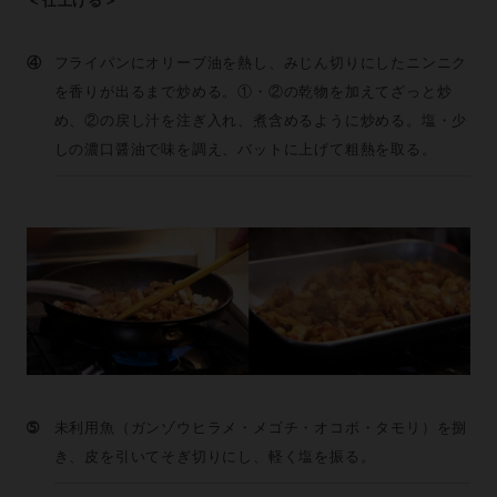
＜仕上げる＞
④
フライパンにオリーブ油を熱し、みじん切りにしたニンニク
を香りが出るまで炒める。①・②の乾物を加えてざっと炒
め、②の戻し汁を注ぎ入れ、煮含めるように炒める。塩・少
しの濃口醤油で味を調え、バットに上げて粗熱を取る。
➄
未利用魚（ガンゾウヒラメ・メゴチ・オコボ・タモリ）を捌
き、皮を引いてそぎ切りにし、軽く塩を振る。