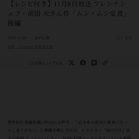
【レシピ付き】11月8日放送 フレンチシ
ェフ・前田 元さん作「ムシ・ムシ定食」
後編
2023.11.08
無料記事
1
0
連載：7Chefsの近未来和食
この記事をシェアする
世界的な食糧危機が叫ばれる昨今、「近未来は昆虫が常食になっ
てしまうかも!?」と警鐘を鳴らすのは、レストラン『MOTOÏ』店
主の前田 元（もとい）さん。MBS 料理エンターテインメント番組