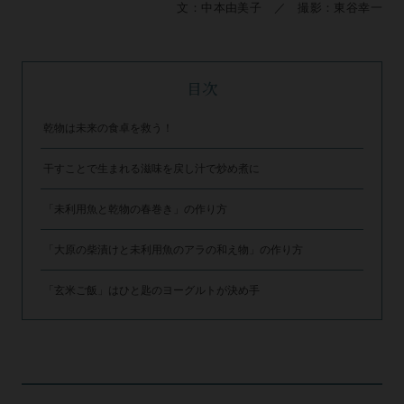
文：中本由美子 ／ 撮影：東谷幸一
目次
乾物は未来の食卓を救う！
干すことで生まれる滋味を戻し汁で炒め煮に
「未利用魚と乾物の春巻き」の作り方
「大原の柴漬けと未利用魚のアラの和え物」の作り方
「玄米ご飯」はひと匙のヨーグルトが決め手