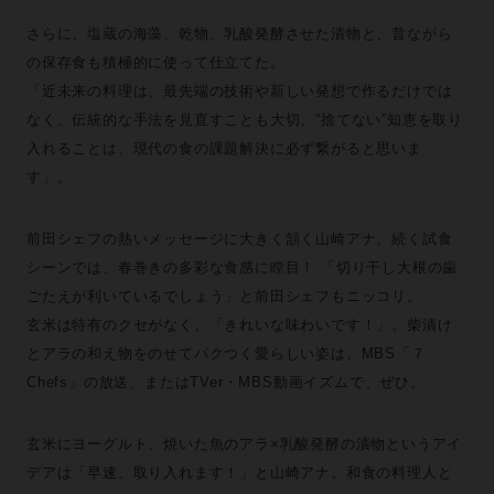
さらに、塩蔵の海藻、乾物、乳酸発酵させた漬物と、昔ながら
の保存食も積極的に使って仕立てた。
「近未来の料理は、最先端の技術や新しい発想で作るだけでは
なく、伝統的な手法を見直すことも大切。“捨てない”知恵を取り
入れることは、現代の食の課題解決に必ず繋がると思いま
す」。
前田シェフの熱いメッセージに大きく頷く山崎アナ。続く試食
シーンでは、春巻きの多彩な食感に瞠目！ 「切り干し大根の歯
ごたえが利いているでしょう」と前田シェフもニッコリ。
玄米は特有のクセがなく、「きれいな味わいです！」。柴漬け
とアラの和え物をのせてパクつく愛らしい姿は、MBS「７
Chefs」の放送、またはTVer・MBS動画イズムで、ぜひ。
玄米にヨーグルト、焼いた魚のアラ×乳酸発酵の漬物というアイ
デアは「早速、取り入れます！」と山崎アナ。和食の料理人と