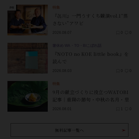
特集
『㐂川』一門うすくち競演vol.1“蒸
さない”アワビ
2026.08.07
0
0
箸休め WA・TO・BIこぼれ話
『NOTO no KOE little book』を
読んで
2026.08.03
0
0
特集
9月の献立づくりに役立つWATOBI
記事｜重陽の節句・中秋の名月・里
芋（子芋）・レンコン・サンマ【保
2026.08.01
1
0
存版】
無料記事一覧へ