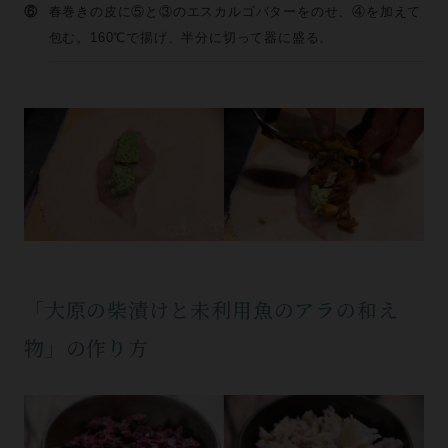
⑥
春巻きの皮に⑤と③のエスカルゴバターをのせ、④を加えて
包む。160℃で揚げ、半分に切って器に盛る。
「大原の柴漬けと未利用魚のアラの和え
物」の作り方