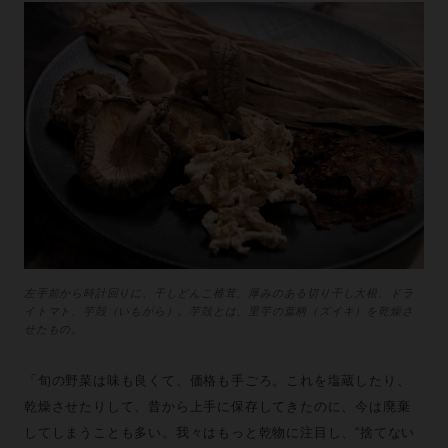
左手前から時計回りに、干しどんこ椎茸、厚みのある切り干し大根、ドラ
イトマト、芋殻（いもがら）。芋殻とは、里芋の葉柄（ズイキ）を乾燥さ
せたもの。
「旬の野菜は味も良くて、価格も手ごろ。これを塩蔵したり、
乾燥させたりして、昔から上手に保存してきたのに、今は廃棄
してしまうことも多い。我々はもっと乾物に注目し、“捨てない