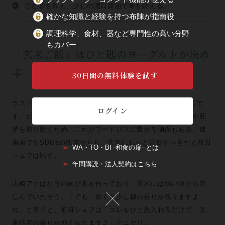
③
①と②を和え、少しの濃口醤油で味を調える。
確かな知識と経験を持つ布陣が指南役
調理科学、食材、器など専門性の高い分野
もカバー
「玄米ご飯」はひと匙のヨーグルトが決め
手
30日間の無料体験を試す
ラストは玄米ご飯。「玄米は食物繊維が白飯の6倍もあるんで
ログイン
す。ビタミンなどの栄養素も豊富なんですよ」。白米は糠や胚
芽を取り除くため、これがフードロスに繋がる側面もある。健
康面でもSDGsの観点からも、玄米にもっと注目すべきだと前田
WA・TO・BI -和食の扉- とは
シェフは話す。
年間購読・法人契約はこちら
山崎アナは祖母の家が米を作っており、玄米には幼い頃から親
しんでいたそう。「でも、炊くと少し糠の香りが残りますよ
ね」と言うと、前田シェフは「コレをひと匙入れるだけで、玄
米特有の香りが抑えられますよ」とニヤリ。