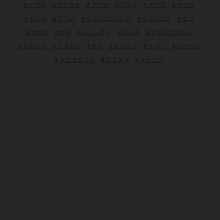
＃イサキ
＃タチウオ
＃アコウ
＃スズキ
＃アナゴ
＃オコゼ
＃カレイ
＃アワビ
＃ワタリガニ(オス)
＃ワタリガニ
＃タコ
＃サザエ
＃カキ
＃ジュンサイ
＃ズイキ
＃アマトウガラシ
＃マルナス
＃ミズナス
＃ナス
＃キュウリ
＃トマト
＃トウガン
＃トウモロコシ
＃エダマメ
＃ミョウガ