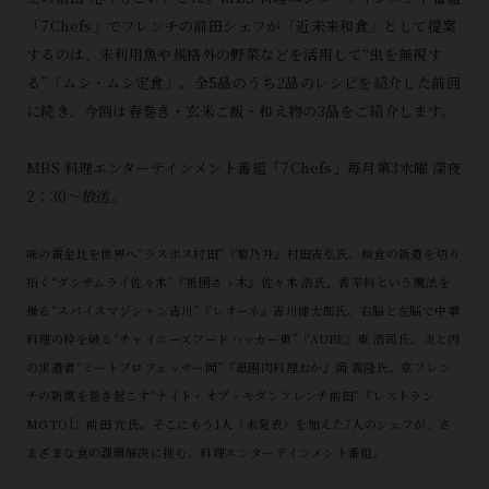
「7Chefs」でフレンチの前田シェフが「近未来和食」として提案
するのは、未利用魚や規格外の野菜などを活用して“虫を無視す
る”「ムシ・ムシ定食」。全5品のうち2品のレシピを紹介した前回
に続き、今回は春巻き・玄米ご飯・和え物の3品をご紹介します。
MBS 料理エンターテインメント番組「7Chefs」毎月第3水曜 深夜
2：30～放送。
味の黄金比を世界へ“ラスボス村田”『菊乃井』村田吉弘氏。和食の新道を切り
拓く“ダシザムライ佐々木”『衹園さゝ木』佐々木 浩氏。香辛料という魔法を
操る“スパイスマジシャン吉川”『レオーネ』吉川健太郎氏。右脳と左脳で中華
料理の枠を破る“チャイニーズフードハッカー東”『AUBE』東 浩司氏。炎と肉
の求道者“ミートプロフェッサー岡”『祇園肉料理おか』岡 義隆氏。京フレン
チの新風を巻き起こす“ナイト・オブ・モダンフレンチ前田”『レストラン
MOTOÏ』前田 元氏。そこにもう1人（未発表）を加えた7人のシェフが、さ
まざまな食の課題解決に挑む、料理エンターテインメント番組。