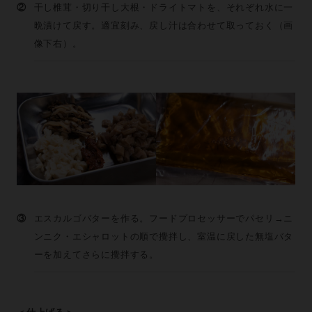
②
干し椎茸・切り干し大根・ドライトマトを、それぞれ水に一
晩漬けて戻す。適宜刻み、戻し汁は合わせて取っておく（画
像下右）。
③
エスカルゴバターを作る。フードプロセッサーでパセリ→ニ
ンニク・エシャロットの順で攪拌し、室温に戻した無塩バタ
ーを加えてさらに攪拌する。