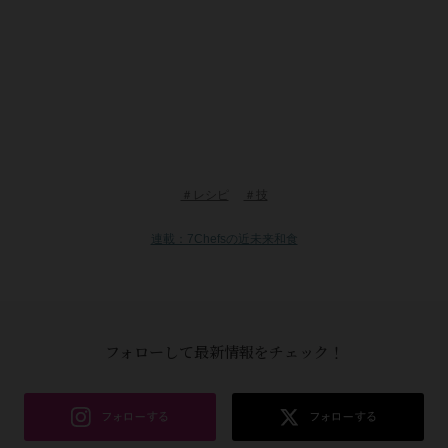
＃レシピ
＃技
連載：7Chefsの近未来和食
フォローして最新情報をチェック！