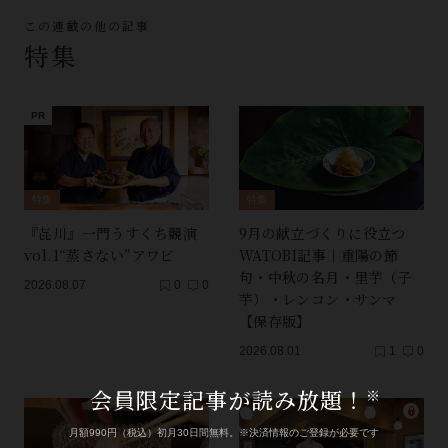
この連載の他の記事
特集
特集
特集
『㐂川』一門うすくち競演
9月の献立づくりに役立つ
vol.1“蒸さない”アワビ
WATOBI記事｜重陽の節
句・中秋の名月・里芋（子
2026.08.07
0
0
芋）・レンコン・サンマ
【保存版】
2026.08.01
1
0
会員限定記事が読み放題！
※
月額990円（税込）初月30日間無料。※決済情報のご登録が必要です