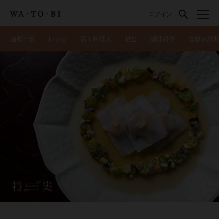
ログイン
連載一覧
レシピ
店＆料理人
献立
調理科学
食材＆調