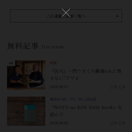
この連載の記事一覧へ
無料記事
Free Article
特集
『㐂川』一門うすくち競演vol.1“蒸
さない”アワビ
2026.08.07
0
0
箸休め WA・TO・BIこぼれ話
『NOTO no KOE little book』を
読んで
2026.08.03
0
0