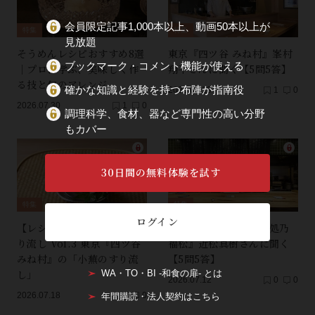
会員限定記事1,000本以上、動画50本以上が
特集
特集
見放題
そうめんレシピおすすめ8選
東京『四ツ谷 みね村』峯村
ブックマーク・コメント機能が使える
｜プロに学ぶ、美味しく作
翔平さんに聞く【5問5答】
る技と旬のアレンジ
確かな知識と経験を持つ布陣が指南役
2026.07.19
1
0
2026.07.30
1
0
調理科学、食材、器など専門性の高い分野
もカバー
30日間の無料体験を試す
特集
特集
ログイン
【レシピ付き】夏野菜のす
京都・北大路『御食事処乃
り流し Vol.3 東京『四ツ谷
福松』近松真樹さんに聞く
みね村』の「小蕪のすり流
【5問5答】
し」
WA・TO・BI -和食の扉- とは
2026.07.12
0
0
2026.07.18
3
0
年間購読・法人契約はこちら