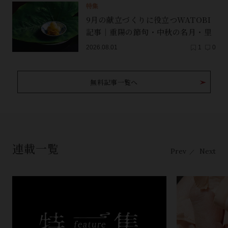
特集
9月の献立づくりに役立つWATOBI
記事｜重陽の節句・中秋の名月・里
芋（子芋）・レンコン・サンマ【保
2026.08.01
1
0
存版】
無料記事一覧へ
連載一覧
Prev
Next
／