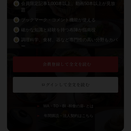
会員限定記事1,000本以上、動画50本以上が見放
題
ブックマーク・コメント機能が使える
確かな知識と経験を持つ布陣が指南役
調理科学、食材、器など専門性の高い分野もカバ
ー
会員登録して全文を読む
ログインして全文を読む
WA・TO・BI -和食の扉- とは
年間購読・法人契約はこちら