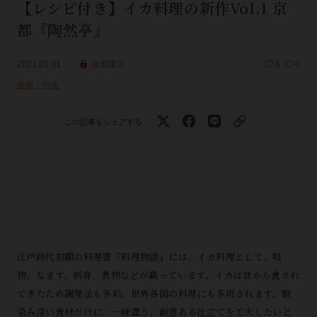
【レシピ付き】イカ料理の新作Vol.1 京
都『陶然亭』
2021.09.01
会員限定
6
0
連載：特集
この記事をシェアする
江戸時代初期の料理書『料理物語』には、イカ料理として、吸
物、なます、刺身、煮物などが載っています。イカは昔から食され
てきたため調理法も多彩。世界各国の料理にも多用されます。馴
染み深い食材だけに、一味違う、創意ある仕立てを工夫したいと