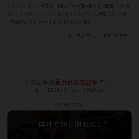
ころです。そこで今回は、3店にイカ料理の新作をご披露いただき
ます。まずは、フレンチと見まがうような先付を考案した、京都
『陶然亭』のインパクトある料理からご紹介。
文：阪口 香 ／ 撮影：東谷幸一
この記事は
会員限定記事
です。
1564
1760
残り：
文字／全文：
文字
続きを読むには
無料で30日間お試し
※