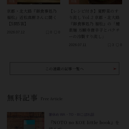
特集
特集
京都・北大路『御食事処乃
【レシピ付き】夏野菜のす
福松』近松真樹さんに聞く
り流し Vol.2 京都・北大路
【5問5答】
『御食事処乃 福松』の「鱧
素麺 万願寺唐辛子とパクチ
2026.07.12
0
0
ーの冷製すり流し」
2026.07.11
3
0
この連載の記事一覧へ
無料記事
Free Article
箸休め WA・TO・BIこぼれ話
『NOTO no KOE little book』を