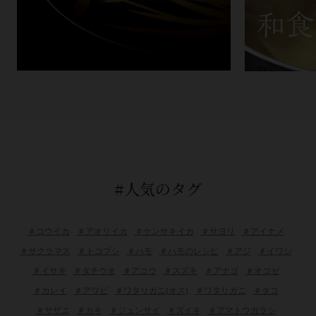
#人気のタグ
＃コウイカ
＃アオリイカ
＃ケンサキイカ
＃サヨリ
＃アイナメ
＃サクラマス
＃トコブシ
＃ハモ
＃ハモのレシピ
＃アジ
＃イワシ
＃イサキ
＃タチウオ
＃アコウ
＃スズキ
＃アナゴ
＃オコゼ
＃カレイ
＃アワビ
＃ワタリガニ(オス)
＃ワタリガニ
＃タコ
＃サザエ
＃カキ
＃ジュンサイ
＃ズイキ
＃アマトウガラシ