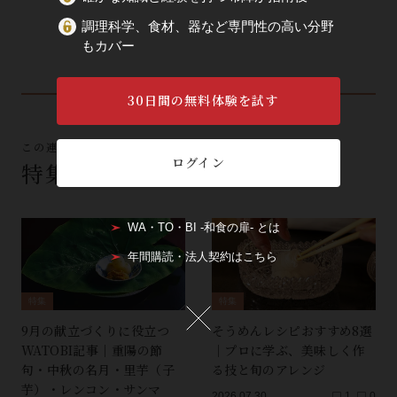
調理科学、食材、器など専門性の高い分野
もカバー
30日間の無料体験を試す
この連載の他の記事
ログイン
特集
WA・TO・BI -和食の扉- とは
年間購読・法人契約はこちら
特集
特集
9月の献立づくりに役立つ
そうめんレシピおすすめ8選
WATOBI記事｜重陽の節
｜プロに学ぶ、美味しく作
句・中秋の名月・里芋（子
る技と旬のアレンジ
芋）・レンコン・サンマ
2026.07.30
1
0