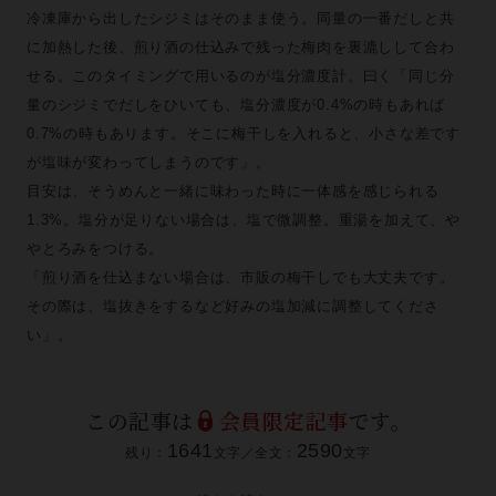
冷凍庫から出したシジミはそのまま使う。同量の⼀番だしと共
に加熱した後、煎り酒の仕込みで残った梅⾁を裏漉しして合わ
せる。このタイミングで⽤いるのが塩分濃度計。⽈く「同じ分
量のシジミでだしをひいても、塩分濃度が0.4%の時もあれば
0.7%の時もあります。そこに梅⼲しを⼊れると、⼩さな差です
が塩味が変わってしまうのです」。
⽬安は、そうめんと⼀緒に味わった時に⼀体感を感じられる
1.3%。塩分が⾜りない場合は、塩で微調整。重湯を加えて、や
やとろみをつける。
「煎り酒を仕込まない場合は、市販の梅⼲しでも⼤丈夫です。
その際は、塩抜きをするなど好みの塩加減に調整してくださ
い」。
この記事は
会員限定記事
です。
1641
2590
残り：
文字／全文：
文字