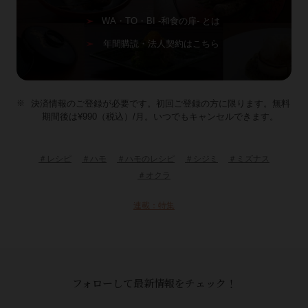
WA・TO・BI -和食の扉- とは
年間購読・法人契約はこちら
決済情報のご登録が必要です。初回ご登録の方に限ります。無料
期間後は¥990（税込）/月。いつでもキャンセルできます。
＃レシピ
＃ハモ
＃ハモのレシピ
＃シジミ
＃ミズナス
＃オクラ
連載：特集
フォローして最新情報をチェック！