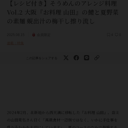
【レシピ付き】そうめんのアレンジ料理
Vol.2 大阪『お料理 山田』の鱧と夏野菜
の素麺 蜆出汁の梅干し擦り流し
2025.08.15
会員限定
4
0
連載：特集
この記事をシェアする
2024年2月、北新地から西天満に移転した『お料理 山田』。店主
の山田晃弘さん曰く「高級食材一辺倒ではなく、いかに手仕事を
盛り込むかを大切にしています」。夏のコースのなかで登場する