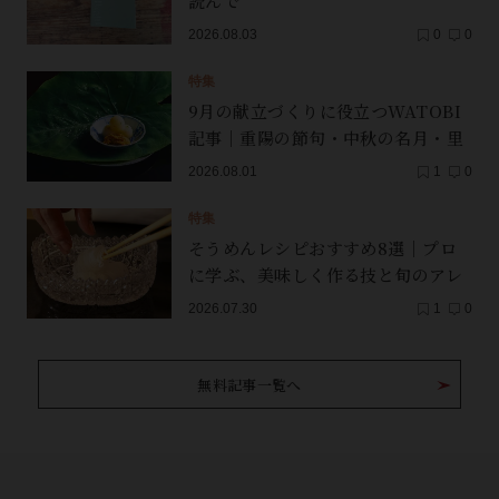
読んで
2026.08.03
0
0
特集
9月の献立づくりに役立つWATOBI
記事｜重陽の節句・中秋の名月・里
芋（子芋）・レンコン・サンマ【保
2026.08.01
1
0
存版】
特集
そうめんレシピおすすめ8選｜プロ
に学ぶ、美味しく作る技と旬のアレ
ンジ
2026.07.30
1
0
無料記事一覧へ