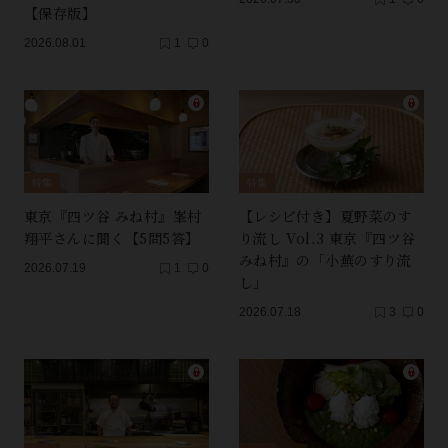
【保存版】
2026.08.01
1
0
特集
特集
東京『四ツ谷 みね村』峯村
【レシピ付き】夏野菜のす
翔平さんに聞く【5問5答】
り流し Vol.3 東京『四ツ谷
みね村』の「小蕪のすり流
2026.07.19
1
0
し」
2026.07.18
3
0