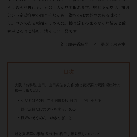
そうめん料理にも、その工夫が見て取れます。鱧とキュウリ、梅肉
という定番食材の組合せながら、潜むのは意外性のある味づく
り。コシのある極細そうめんに、擦り流しのまろやかな旨みと酸
味がとろりと絡む、清々しい一品です。
文：船井香緒里 ／ 撮影：東谷幸一
目次
大阪『お料理 山田』山田晃弘さん作 鱧と夏野菜の素麺 蜆出汁の
梅干し擦り流し
シジミは冷凍してうま味を底上げし、だしをとる
鱧は皮目だけにタレを塗り、炙る
極細のそうめん「ゆきやぎ」と
鱧と夏野菜の素麺 蜆出汁の梅干し擦り流しのレシピ