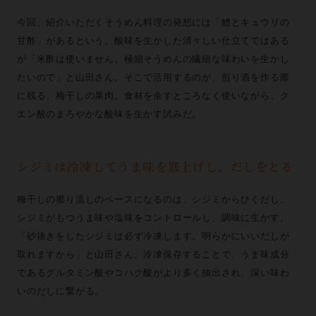
今回、紹介いただくそうめん料理の発想には「鱧とキュウリの
甘酢」があるという。酸味を生かした清々しい仕立てではある
が「米酢は使いません。極細そうめんの繊細な味わいを生かし
たいので」と山田さん。そこで活用するのが、煎り酒を作る際
に残る、梅干しの果肉。食材を余すところなく使いながら、ク
エン酸のまろやかな酸味を生かす試みだ。
シジミは冷凍してうま味を底上げし、だしをとる
梅干しの擦り流しのベースになるのは、シジミからひくだし。
シジミがもつうま味や塩味をコントロールし、調味に生かす。
「砂抜きをしたシジミは必ず冷凍します。明らかにいいだしが
取れますから」と山田さん。冷凍保存することで、うま味成分
であるグルタミン酸やコハク酸がより多く抽出され、深い味わ
いのだしに繋がる。