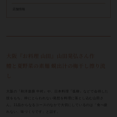
店舗情報
大阪『お料理 山田』山田晃弘さん作
鱧と夏野菜の素麺 蜆出汁の梅干し擦り流
し
大阪の『和洋遊膳 中村』や、日本料理『弧柳』などで会得した
技をもち、枠にとらわれない発想を料理に落とし込む山田さ
ん。11品からなるコースのなかで大切にしているのは「食べ疲
れない、味づくりです」と話す。