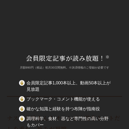
会員限定記事が読み放題！
※
月額990円（税込）初月30日間無料。※決済情報のご登録が必要です
会員限定記事1,000本以上、動画50本以上が
見放題
ブックマーク・コメント機能が使える
確かな知識と経験を持つ布陣が指南役
ナスの共地あんかけレシピ｜昆布トマトだ
調理科学、食材、器など専門性の高い分野
もカバー
しを重ね、旨みが凝縮