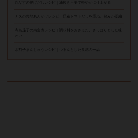
丸なすの揚げだしレシピ｜油抜き不要で軽やかに仕上がる
ナスの共地あんかけレシピ｜昆布トマトだしを重ね、旨みが凝縮
寺島茄子の南蛮煮レシピ｜調味料をおさえた、さっぱりとした味
わい
水茄子まんじゅうレシピ｜つるんとした食感の一品