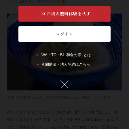
30日間の無料体験を試す
ログイン
WA・TO・BI -和食の扉- とは
年間購読・法人契約はこちら
京都『炭火割烹 いふき』のナスの共地あんかけ／撮影：ハリー中西
昆布とトマトでとっただしが味の要。水ナスは揚げ浸しに、賀
茂ナスはあんに仕立てることで、それぞれの持ち味を引き立て
ます。緑色のグラデーションが涼しげな印象ですが、野菜のみ