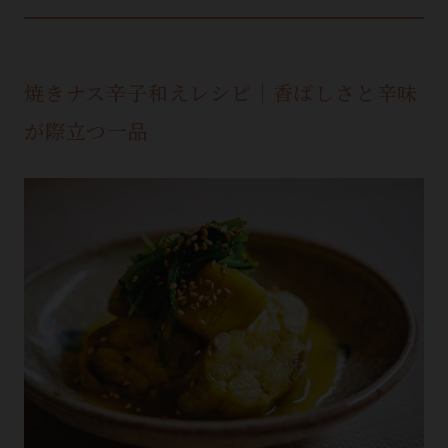
焼きナス辛子和えレシピ｜香ばしさと辛味
が際立つ一品