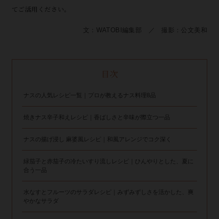
てご活用ください。
文：WATOBI編集部 ／ 撮影：公文美和
目次
ナスの人気レシピ一覧｜プロが教えるナス料理8品
焼きナス辛子和えレシピ｜香ばしさと辛味が際立つ一品
ナスの揚げ浸し 麻婆風レシピ｜和風アレンジでコク深く
緑茄子と赤茄子の冷たいすり流しレシピ｜ひんやりとした、夏に
合う一品
水なすとフルーツのサラダレシピ｜みずみずしさを活かした、爽
やかなサラダ