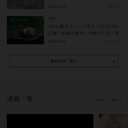
2026.08.03
0
0
特集
9月の献立づくりに役立つWATOBI
記事｜重陽の節句・中秋の名月・里
芋（子芋）・レンコン・サンマ【保
2026.08.01
1
0
存版】
無料記事一覧へ
連載一覧
Prev
Next
／