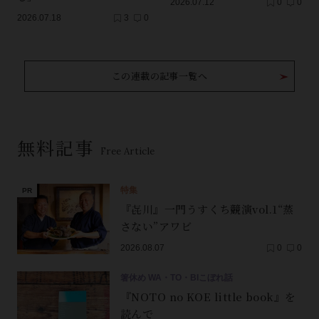
2026.07.12
0
0
2026.07.18
3
0
この連載の記事一覧へ
無料記事
Free Article
特集
『㐂川』一門うすくち競演vol.1“蒸
さない”アワビ
2026.08.07
0
0
箸休め WA・TO・BIこぼれ話
『NOTO no KOE little book』を
読んで