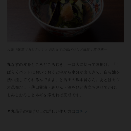
大阪『味菜（あじさい）』の丸なすの揚げだし／撮影：東谷幸一
丸なすの皮をところどころむき、一口大に切って素揚げ。「し
ばらくバットにおいておくと中から水分が出てきて、自ら油を
洗い流してくれるんですよ」と店主の坂本晋さん。あとはカツ
オ昆布だし・薄口醤油・みりん・酒をひと煮立ちさせてかけ、
もみじおろしとネギを添えれば完成です。
▼丸茄子の揚げだしの詳しい作り方は
コチラ