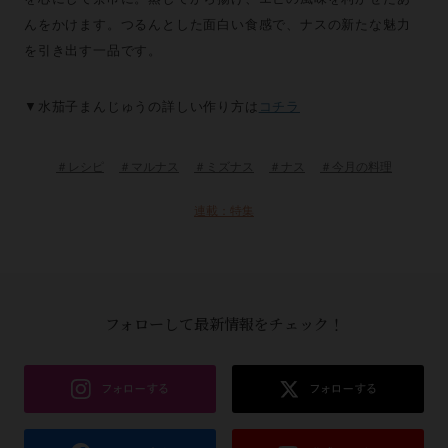
んをかけます。つるんとした面白い食感で、ナスの新たな魅力
を引き出す一品です。
▼水茄子まんじゅうの詳しい作り方は
コチラ
＃レシピ
＃マルナス
＃ミズナス
＃ナス
＃今月の料理
連載：特集
フォローして最新情報をチェック！