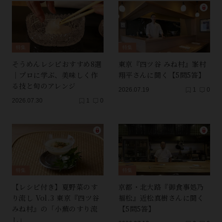
特集
特集
そうめんレシピおすすめ8選
東京『四ツ谷 みね村』峯村
｜プロに学ぶ、美味しく作
翔平さんに聞く【5問5答】
る技と旬のアレンジ
2026.07.19
1
0
2026.07.30
1
0
特集
特集
【レシピ付き】夏野菜のす
京都・北大路『御食事処乃
り流し Vol.3 東京『四ツ谷
福松』近松真樹さんに聞く
みね村』の「小蕪のすり流
【5問5答】
し」