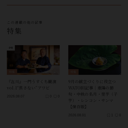
この連載の他の記事
特集
特集
特集
『㐂川』一門うすくち競演
9月の献立づくりに役立つ
vol.1“蒸さない”アワビ
WATOBI記事｜重陽の節
句・中秋の名月・里芋（子
2026.08.07
0
0
芋）・レンコン・サンマ
【保存版】
2026.08.01
1
0