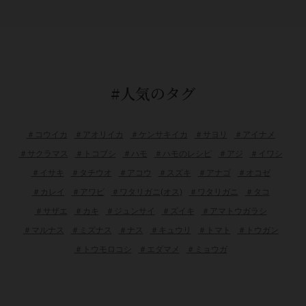
#人気のタグ
＃コウイカ
＃アオリイカ
＃ケンサキイカ
＃サヨリ
＃アイナメ
＃サクラマス
＃トコブシ
＃ハモ
＃ハモのレシピ
＃アジ
＃イワシ
＃イサキ
＃タチウオ
＃アコウ
＃スズキ
＃アナゴ
＃オコゼ
＃カレイ
＃アワビ
＃ワタリガニ(オス)
＃ワタリガニ
＃タコ
＃サザエ
＃カキ
＃ジュンサイ
＃ズイキ
＃アマトウガラシ
＃マルナス
＃ミズナス
＃ナス
＃キュウリ
＃トマト
＃トウガン
＃トウモロコシ
＃エダマメ
＃ミョウガ