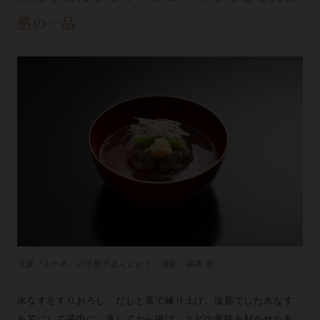
感の一品
大阪『さか本』の水茄子まんじゅう／撮影：福本 旭
水なすをすりおろし、だしと葛で練り上げ、塩茹でした水なす
を芯にして茶巾に。蒸してから揚げ、エビの風味を利かせたあ