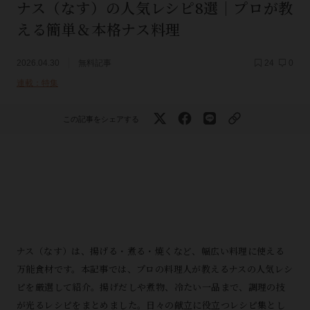
ナス（なす）の人気レシピ8選｜プロが教
える簡単＆本格ナス料理
2026.04.30
無料記事
24
0
連載：特集
この記事をシェアする
ナス（なす）は、揚げる・煮る・焼くなど、幅広い料理に使える
万能食材です。本記事では、プロの料理人が教えるナスの人気レシ
ピを厳選して紹介。揚げだしや煮物、冷たい一品まで、調理の技
が光るレシピをまとめました。日々の献立に役立つレシピ集とし