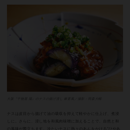
大阪『干物屋 陽』のナスの揚げ浸し 麻婆風／撮影：岡森大輔
ナスは皮目から揚げて油の吸収を抑えて軽やかに仕上げ、煮浸
しに。さらに、浸し地を和風肉味噌に加えることで、自然と和
の風味が際立ちます。冷たいナスに熱々のあんをかける“ひやあ