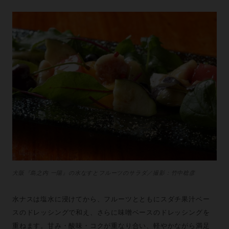
大阪『島之内 一陽』の水なすとフルーツのサラダ／撮影：竹中稔彦
水ナスは塩水に浸けてから、フルーツとともにスダチ果汁ベー
スのドレッシングで和え、さらに味噌ベースのドレッシングを
重ねます。甘み・酸味・コクが重なり合い、軽やかながら満足