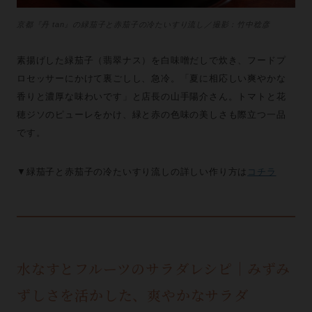
京都『丹 tan』の緑茄子と赤茄子の冷たいすり流し／撮影：竹中稔彦
素揚げした緑茄子（翡翠ナス）を白味噌だしで炊き、フードプ
ロセッサーにかけて裏ごしし、急冷。「夏に相応しい爽やかな
香りと濃厚な味わいです」と店長の山手陽介さん。トマトと花
穂ジソのピューレをかけ、緑と赤の色味の美しさも際立つ一品
です。
▼緑茄子と赤茄子の冷たいすり流しの詳しい作り方は
コチラ
水なすとフルーツのサラダレシピ｜みずみ
ずしさを活かした、爽やかなサラダ