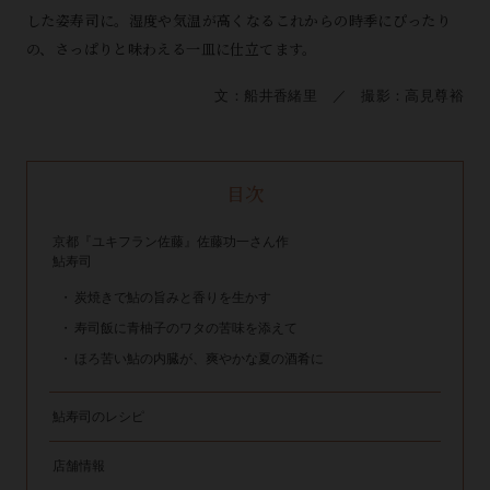
した姿寿司に。湿度や気温が高くなるこれからの時季にぴったり
の、さっぱりと味わえる一皿に仕立てます。
文：船井香緒里 ／ 撮影：高見尊裕
目次
京都『ユキフラン佐藤』佐藤功一さん作
鮎寿司
炭焼きで鮎の旨みと香りを生かす
寿司飯に青柚子のワタの苦味を添えて
ほろ苦い鮎の内臓が、爽やかな夏の酒肴に
鮎寿司のレシピ
店舗情報