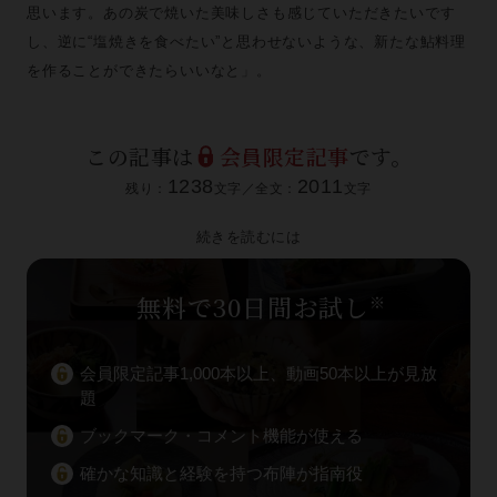
思います。あの炭で焼いた美味しさも感じていただきたいです
し、逆に“塩焼きを食べたい”と思わせないような、新たな鮎料理
を作ることができたらいいなと」。
この記事は
会員限定記事
です。
1238
2011
残り：
文字／全文：
文字
続きを読むには
無料で30日間お試し
※
会員限定記事1,000本以上、動画50本以上が見放
題
ブックマーク・コメント機能が使える
確かな知識と経験を持つ布陣が指南役