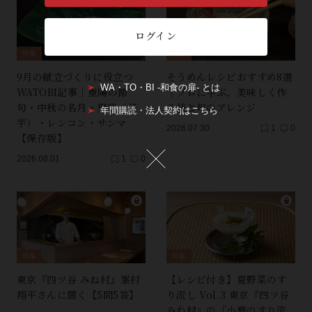
ログイン
特集
特集
9月の献立づくりに役立つ
そうめんレシピおすすめ8選
WA・TO・BI -和食の扉- とは
WATOBI記事｜重陽の節
｜プロに学ぶ、美味しく作
句・中秋の名月・里芋（子
る技と旬のアレンジ
年間購読・法人契約はこちら
芋）・レンコン・サンマ
2026.07.30
1
0
【保存版】
2026.08.01
1
0
特集
特集
東京『四ツ谷 みね村』峯村
【レシピ付き】夏野菜のす
翔平さんに聞く【5問5答】
り流し Vol.3 東京『四ツ谷
みね村』の「小蕪のすり流