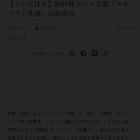
【レシピ付き】鮎料理 Vol.1 京都『ユキ
フラン佐藤』の鮎寿司
2024.06.21
会員限定
5
0
連載：特集
この記事をシェアする
京都・祇園にある『ユキフラン佐藤』は、店主・佐藤功一さんが
一人で営む和食店。「コースの献立に決まりはなく、その日の温
度感をふまえた即興も多いですよ」と佐藤さん。鮎ならば定番の
塩焼きをあえて封印し、鮎のふくよかな身と青柚子の香りを生か