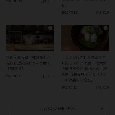
2026.07.19
1
0
し」
2026.07.18
3
0
特集
特集
京都・北大路『御食事処乃
【レシピ付き】夏野菜のす
福松』近松真樹さんに聞く
り流し Vol.2 京都・北大路
【5問5答】
『御食事処乃 福松』の「鱧
素麺 万願寺唐辛子とパクチ
2026.07.12
0
0
ーの冷製すり流し」
2026.07.11
3
0
この連載の記事一覧へ