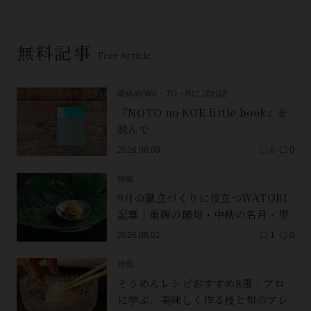
無料記事
Free Article
箸休め WA・TO・BIこぼれ話
『NOTO no KOE little book』を
読んで
2026.08.03
0
0
特集
9月の献立づくりに役立つWATOBI
記事｜重陽の節句・中秋の名月・里
芋（子芋）・レンコン・サンマ【保
2026.08.01
1
0
存版】
特集
そうめんレシピおすすめ8選｜プロ
に学ぶ、美味しく作る技と旬のアレ