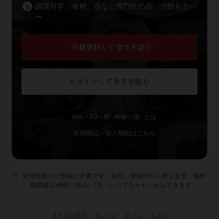
調理科学、食材、器など専門性の高い分野もカバ
ー
会員登録して全文を読む
ログインして全文を読む
WA・TO・BI -和食の扉- とは
年間購読・法人契約はこちら
決済情報のご登録が必要です。初回ご登録の方に限ります。無料
期間後は¥990（税込）/月。いつでもキャンセルできます。
＃今月の料理
＃レシピ
＃アユ
＃ユズ