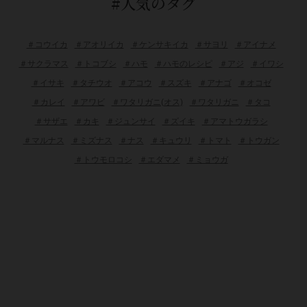
#人気のタグ
＃コウイカ
＃アオリイカ
＃ケンサキイカ
＃サヨリ
＃アイナメ
＃サクラマス
＃トコブシ
＃ハモ
＃ハモのレシピ
＃アジ
＃イワシ
＃イサキ
＃タチウオ
＃アコウ
＃スズキ
＃アナゴ
＃オコゼ
＃カレイ
＃アワビ
＃ワタリガニ(オス)
＃ワタリガニ
＃タコ
＃サザエ
＃カキ
＃ジュンサイ
＃ズイキ
＃アマトウガラシ
＃マルナス
＃ミズナス
＃ナス
＃キュウリ
＃トマト
＃トウガン
＃トウモロコシ
＃エダマメ
＃ミョウガ