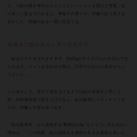
た、小鮎の焼き寿司からインスピレーションを受けて考案。鮎
の美しい姿はそのままに、青柚子の香りや、内臓のほろ苦さを
生かした、抑揚のある一皿に仕立てる。
炭焼きで鮎の旨みと香りを生かす
「鮎は小さすぎず大きすぎず、約40gのサイズのものを活けで仕
入れます。シャリを合わせた際の、口中でのほどけ具合がちょ
うどいい」。
ふり塩をして、炭火で焼き上げるまでは鮎の塩焼きと同じ工
程。紀州備長炭で焼き上げたなら、鮎の腹側にペティナイフを
入れ、内臓と中骨を取り出す。
「鮎の姿寿司」から連想する“酢締めの鮎”をシャリに合わせない
理由は、「この時期、鮎の塩焼きを期待されるお客様も多いと