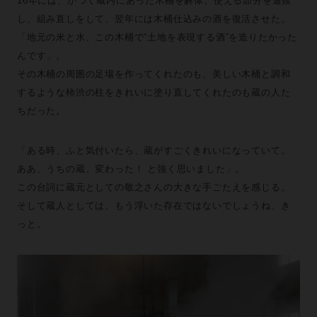
16年には、かつて蔵内にあった木桶を解体。使える部分を選抜
し、組み直しをして、翌年には木桶仕込みの酒を復活させた。
「地元の米と水、この木桶で“土地を表現する酒”を造りたかった
んです」。
その木桶の周囲の足場を作ってくれたのも、美しい木桶と調和
するような柿渋の柱をきれいに塗り直してくれたのも蔵の人た
ちだった。
「ある時、ふと気付いたら、蔵がすごくきれいになっていて。
ああ、うちの蔵、変わった！ と強く思いました」。
この台詞に蔵元としての敬之さんの大きな手ごたえを感じる。
そして蔵人としては、もう浮いた存在ではないでしょうね、き
っと。