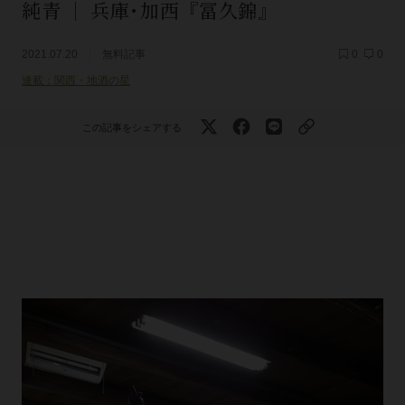
純青 ｜ 兵庫･加西『冨久錦』
2021.07.20
無料記事
0
0
連載：関西・地酒の星
この記事をシェアする