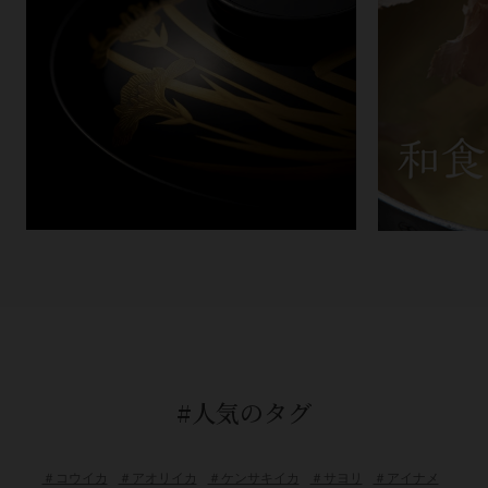
#人気のタグ
＃コウイカ
＃アオリイカ
＃ケンサキイカ
＃サヨリ
＃アイナメ