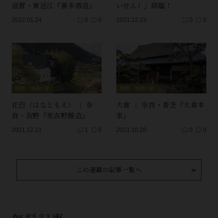
滋賀・東近江『喜多酒造』
いせん）」降臨！
2022.01.24
0
0
2021.12.23
0
0
関西・地酒の星
関西・地酒の星
花巴（はなともえ） ｜ 奈
大倉 ｜ 奈良・香芝『大倉本
良・吉野『美吉野醸造』
家』
2021.12.21
1
0
2021.10.20
0
0
この連載の記事一覧へ