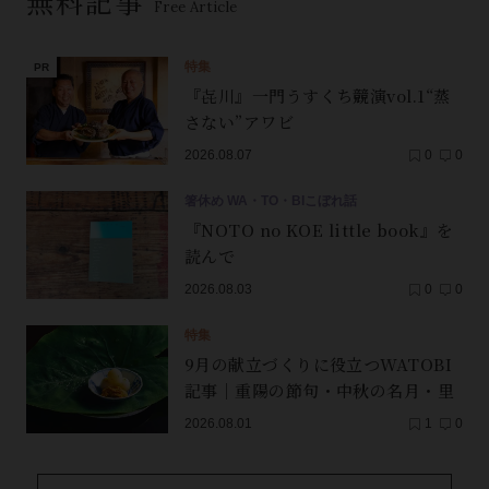
無料記事
Free Article
特集
『㐂川』一門うすくち競演vol.1“蒸
さない”アワビ
2026.08.07
0
0
箸休め WA・TO・BIこぼれ話
『NOTO no KOE little book』を
読んで
2026.08.03
0
0
特集
9月の献立づくりに役立つWATOBI
記事｜重陽の節句・中秋の名月・里
芋（子芋）・レンコン・サンマ【保
2026.08.01
1
0
存版】