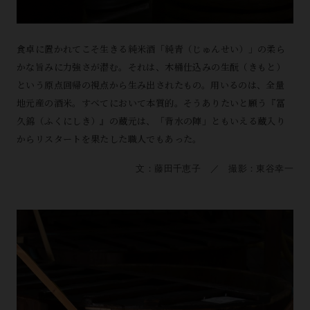
食卓に置かれてこそ生きる純米酒「純青（じゅんせい）」の柔ら
かな旨みに力強さが潜む。それは、木桶仕込みの生酛（きもと）
という原点回帰の視点から生み出されたもの。用いるのは、全量
地元産の酒米。すべてにおいて本質的。そうありたいと願う『冨
久錦（ふくにしき）』の蔵元は、「背水の陣」ともいえる蔵入り
からリスタートを果たした職人でもあった。
文：藤田千恵子 ／ 撮影：東谷幸一