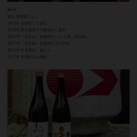
■年表
蔵元 稲岡敬之さん
1971年 加西市にて誕生
1989年 東京農業大学醸造科に進学
2001年 『富久錦』飲食部門 『ふく蔵』責任者に
2007年 『富久錦』民事再生法を申請
2013年 社長就任。蔵入り
2017年 木桶仕込み開始