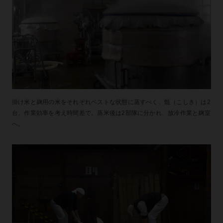
掛け米と麹用の米をそれぞれベストな状態に蒸すべく、甑（こしき）は2
台。作業効率を考え時間差で。蒸米後は2部隊に分かれ、放冷作業と麹室
へ。