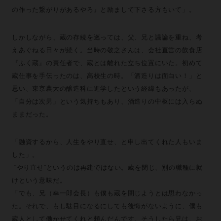
の作った繋がりがあるやろ』と励まして下さる方もいて」。
しかしながら、蔵の存続を巡っては、父、兄と議論を重ね、考
えあぐねる日々が続く。当時の敬之さんは、会社直営の飲食店
『ふく蔵』の責任者で、蔵とは離れた立ち位置にいた。初めて
蔵仕事を手伝ったのは、高校生の時。「酒造りは面白い！」と
思い、東京農大の醸造科に進学したという経緯もあったが、
「自分は次男」という気持ちもあり、酒造りの中枢には入らぬ
ままだった。
「融資するから、人生をやり直せ、と申し出てくれた人もいま
した」。
“やり直せ”というのは再建ではない。蔵を閉じ、別の職種に就
けという意味だ。
「でも、兄（幸一郎会長）も僕も蔵を閉じようとは思わなかっ
た。それで、もし駄目になるにしても後悔がないように、僕も
蔵人として働かせてくれと頼んだんです。そうしたら兄は、お