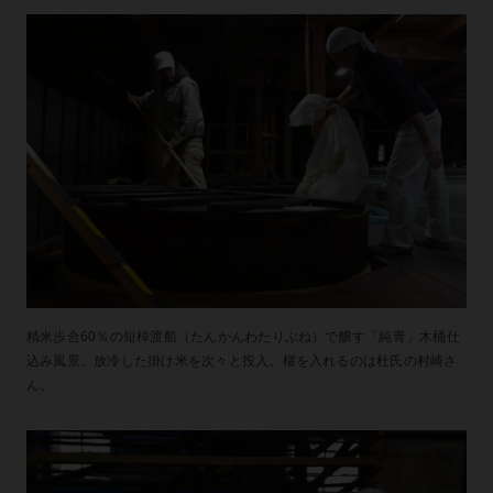
精米歩合60％の短棹渡船（たんかんわたりぶね）で醸す「純青」木桶仕
込み風景。放冷した掛け米を次々と投入。櫂を入れるのは杜氏の村崎さ
ん。