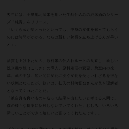
翌年には、全量地元産米を用いた生酛仕込みの純米酒のシリー
ズ「純青」をリリース。
「いくら蔵が変わったといっても、中身の変化を知ってもらう
のには時間がかかる。ならば新しい銘柄を立ち上げる方が早い
と」。
酒質を上げるための、原料米の仕入れルートの見直し、新しい
洗米機や甑（こしき）の導入、原料処理の変更、麹室内の改
革。蔵の中は、短い間に変化に次ぐ変化を受けいれざるを得な
い状態となったが、救いは、杜氏の村崎哲也さんが良き理解者
となってくれたことだ。
「彼自身も良いものを造って結果を出したいと考える人間で。
僕の様々な提案に反対しないでいてくれた。むしろ、いろいろ
新しいことができて嬉しいと言ってくれたんです」。