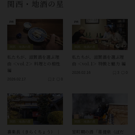
関西・地酒の星
関西・地酒の星
関西・地酒の星
私たちが、滋賀酒を選ぶ理
私たちが、滋賀酒を選ぶ理
由 ＜vol.2＞ 料理との相性
由 ＜vol.1＞ 特徴と魅力 編
編
2026.02.16
3
0
2026.02.17
2
0
関西・地酒の星
関西・地酒の星
喜楽長（きらくちょう） ｜
室町期の酒「菩提泉（ぼだ