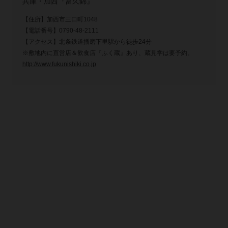
兵庫・加西『冨久錦』
【住所】加西市三口町1048
【電話番号】0790-48-2111
【アクセス】北条鉄道播磨下里駅から徒歩24分
※敷地内に直営店＆飲食店『ふく蔵』あり、蔵見学は要予約。
http://www.fukunishiki.co.jp