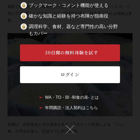
ブックマーク・コメント機能が使える
麹室では、蒸し米に種切りした後、オレンジ色の布（ゴアテックス）で
包んで1日置く。ゴアテックスは保温性が高く、近年取り入れる酒蔵は多
確かな知識と経験を持つ布陣が指南役
数。
調理科学、食材、器など専門性の高い分野
もカバー
30日間の無料体験を試す
ログイン
WA・TO・BI -和食の扉- とは
年間購読・法人契約はこちら
製麹は、自然発熱と水分蒸発を促すプラスチック容器による「たらい
麹」の手法を採り、完成までに約50時間。