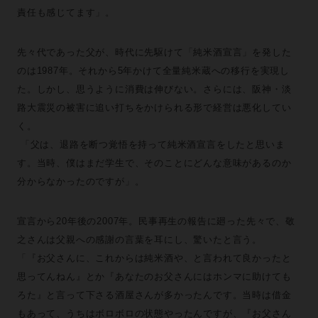
責任も感じてます」。
先々代であった父が、時代に先駆けて「純米酒宣言」を発した
のは1987年。それから5年かけて全量純米蔵への移行を実現し
た。しかし、思うように消費は伸びない。さらには、阪神・淡
路大震災の被害に追い打ちをかけられる形で経営は悪化してい
く。
「父は、退路を断つ覚悟を持って純米酒宣言をしたと思いま
す。当時、僕はまだ学生で、そのことにどんな意味があるのか
分からなかったのですが」。
宣言から20年後の2007年。民事再生の報告に廻った先々で、敬
之さんは父親への感謝の言葉を耳にし、驚いたと言う。
「『お父さんに、これからは純米酒や、と言われて良かったと
思ってんねん』とか『あなたのお父さんにはホンマに助けても
ろた』と言って下さる酒屋さんが多かったんです。当時は借金
もあって、うちはボロボロの状態やったんですが、『お父さん