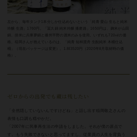
左から、毎年タンク1本分しか仕込めないという「純青 愛山 生もと純米
吟醸 生酒」1760円。「冨久錦 純米吟醸 播磨路」1650円は、麹米が山田
錦、掛米に兵庫夢錦と播州平野の酒米のみを使用。いずれも720㎖の価
格。稲岡さんが抱えているのは、「純青 短棹渡舟 生酛純米 木桶仕込
桶」（現在パッケージは変更）。1.8ℓ3520円（2020年8月取材時の価
格）。
ゼロからの出発でも蔵は残したい
「全然隠していないんですけどね」と話し出す稲岡敬之さんの
表情も口調も穏やかだ。
「2007年に民事再生法の申請をしました。それが僕の原点で
す。もう失敗できないと思ってますし、従業員の人生を背負う