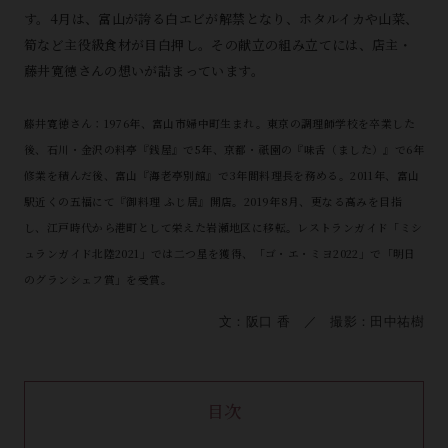
す。4月は、富山が誇る白エビが解禁となり、ホタルイカや山菜、
筍など主役級食材が目白押し。その献立の組み立てには、店主・
藤井寛徳さんの想いが詰まっています。
藤井寛徳さん：1976年、富山市婦中町生まれ。東京の調理師学校を卒業した
後、石川・金沢の料亭『銭屋』で5年、京都・祇園の『味舌（ました）』で6年
修業を積んだ後、富山『海老亭別館』で3年間料理長を務める。2011年、富山
駅近くの五福にて『御料理 ふじ居』開店。2019年8月、更なる高みを目指
し、江戸時代から港町として栄えた岩瀬地区に移転。レストランガイド「ミシ
ュランガイド北陸2021」では二つ星を獲得、「ゴ・エ・ミヨ2022」で「明日
のグランシェフ賞」を受賞。
文：阪口 香 ／ 撮影：田中祐樹
目次