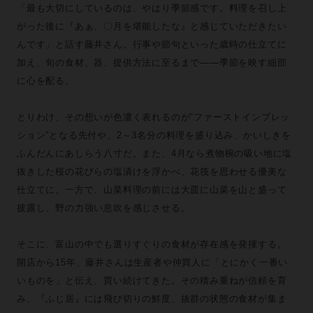
「最も大切にしているのは、やはり季節感です。料理を召し上
がった後に『あぁ、〇月を堪能したな』と感じていただきたい
んです」と話す藤井さん。行事や節句といった歳時の仕立てに
加え、旬の食材、器、提供方法に至るまで——季節を映す細部
に心を配る。
とりわけ、その想いが色濃く表れるのが“ファーストインプレッ
ション”となる先付や、2～3名分の料理を盛り込み、かいしきを
ふんだんにあしらう八寸だ。また、4月なら煮物椀の吸い地に塩
抜きした桜の花びらの塩漬けを浮かべ、花筏を思わせる優美な
仕立てに。一方で、山菜料理の前には大皿に山菜を山と盛って
披露し、野の力強い息吹を感じさせる。
そこに、富山の中でも選りすぐりの食材が存在感を発揮する。
開店から15年、藤井さんは生産者や仲買人に「とにかく一番い
いものを」と伝え、買い続けてきた。その積み重ねが信頼を育
み、『ふじ居』には飛び切りの鮮度、抜群の状態の食材が集ま