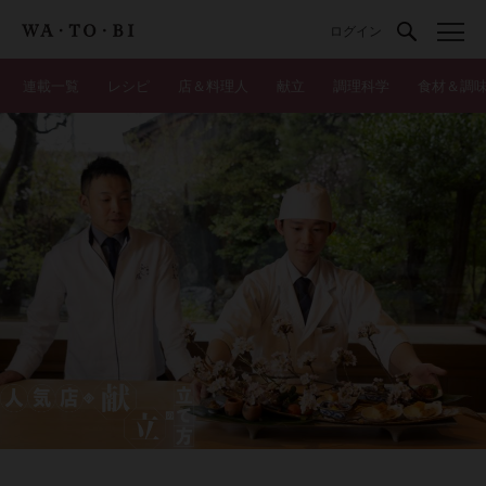
ログイン
連載一覧
レシピ
店＆料理人
献立
調理科学
食材＆調