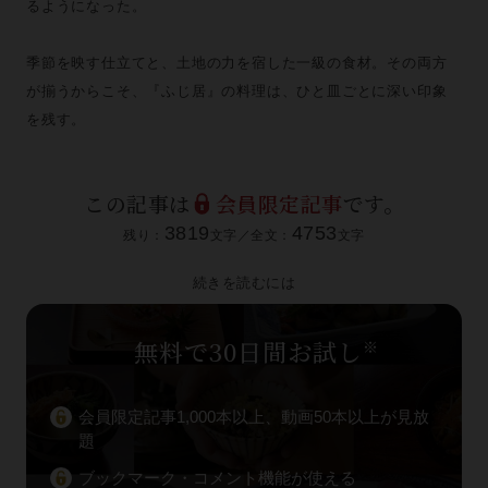
るようになった。
季節を映す仕立てと、土地の力を宿した一級の食材。その両方
が揃うからこそ、『ふじ居』の料理は、ひと皿ごとに深い印象
を残す。
この記事は
会員限定記事
です。
3819
4753
残り：
文字／全文：
文字
続きを読むには
無料で30日間お試し
※
会員限定記事1,000本以上、動画50本以上が見放
題
ブックマーク・コメント機能が使える