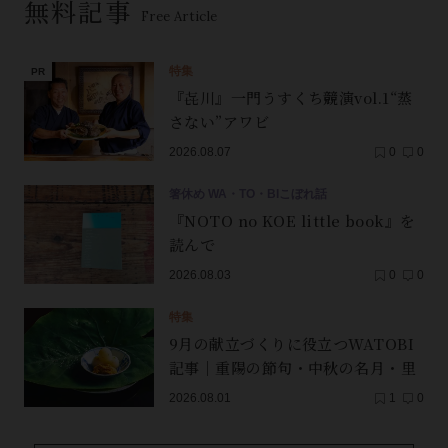
無料記事
Free Article
特集
『㐂川』一門うすくち競演vol.1“蒸
さない”アワビ
2026.08.07
0
0
箸休め WA・TO・BIこぼれ話
『NOTO no KOE little book』を
読んで
2026.08.03
0
0
特集
9月の献立づくりに役立つWATOBI
記事｜重陽の節句・中秋の名月・里
芋（子芋）・レンコン・サンマ【保
2026.08.01
1
0
存版】