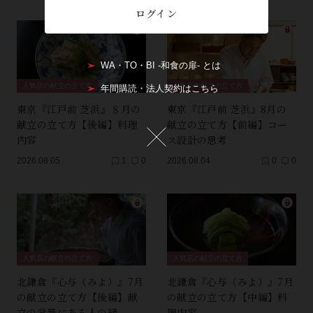
ログイン
WA・TO・BI -和食の扉- とは
人気店の献立の立て方
人気店の献立の立て方
年間購読・法人契約はこちら
東京『江戸前 芝浜』８月の
東京『江戸前 芝浜』8月の
献立の立て方【後編】料理
献立の立て方【前編】コー
内容
ス設計の思考
2026.08.05
1
0
2026.08.04
0
0
人気店の献立の立て方
人気店の献立の立て方
北鎌倉『心与（みよ）』7月
北鎌倉『心与（みよ）』7月
の献立の立て方【後編】献
の献立の立て方【中編】料
立の背景にある人の縁
理内容