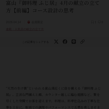
富山『御料理 ふじ居』4月の献立の立て
方【前編】コース設計の思考
2026.04.14
会員限定
1
0
連載：人気店の献立の立て方
この記事をシェアする
“天然の生け簀”といわれる富山湾近くに店を構える『御料理 ふじ
居』。立派な門構えと館、カウンター越しに臨む庭園など、贅を
尽くした空間でお客を迎えます。料理は、料亭仕込みの丁寧な仕
事を土台に、眼前での調理やパフォーマンスで五感を楽しませま