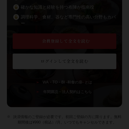
確かな知識と経験を持つ布陣が指南役
調理科学、食材、器など専門性の高い分野もカバ
ー
会員登録して全文を読む
ログインして全文を読む
WA・TO・BI -和食の扉- とは
年間購読・法人契約はこちら
決済情報のご登録が必要です。初回ご登録の方に限ります。無料
期間後は¥990（税込）/月。いつでもキャンセルできます。