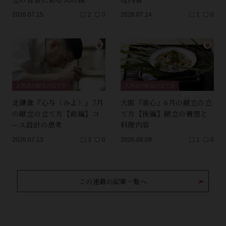
2026.07.15
2
0
2026.07.14
1
0
人気店の献立の立て方
人気店の献立の立て方
北鎌倉『心与（みよ）』7月
大阪『楽心』6月の献立の立
の献立の立て方【前編】コ
て方【後編】献立の着想と
ース設計の思考
料理内容
2026.07.13
3
0
2026.06.09
1
0
この連載の記事一覧へ