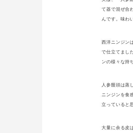
て器で混ぜ合
んです。味わ
西洋ニンジン
で仕立てまし
ンの様々な持
人参饅頭は蒸
ニンジンを食
立っていると
大量に余る皮