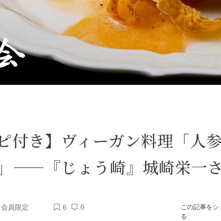
ピ付き】ヴィーガン料理「人
」——『じょう崎』城崎栄一
会員限定
6
0
この記事をシ
る