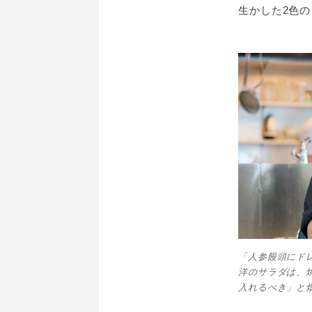
生かした2色
「人参饅頭にド
洋のサラダは、
入れるべき」と