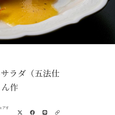
参サラダ（五法仕
さん作
ェアす