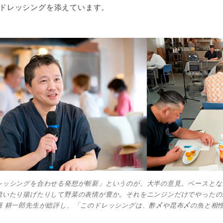
のドレッシングを添えています。
レッシングを合わせる発想が斬新」というのが、大半の意見。ベースとな
焼いたり揚げたりして野菜の表情が豊か。それをニンジンだけでやったの
畑 耕一郎先生が総評し、「このドレッシングは、酢〆や昆布〆の魚と相