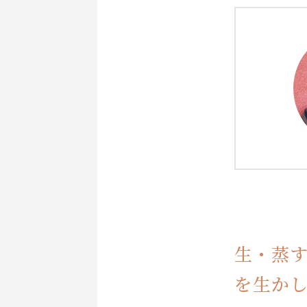
生・蒸
を生か