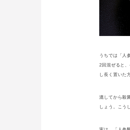
うちでは「人
2回混ぜると
し長く置いた
漉してから殺
しょう。こう
実は、「人参