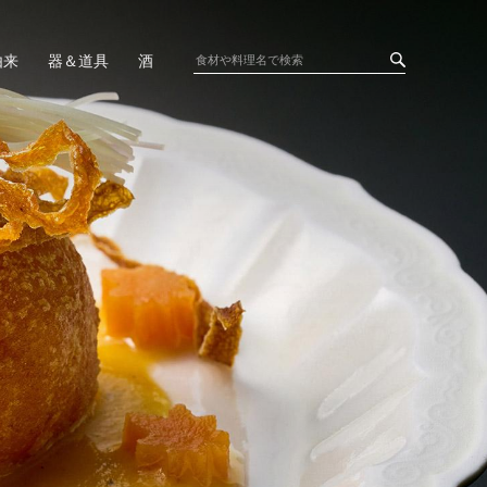
由来
器＆道具
酒