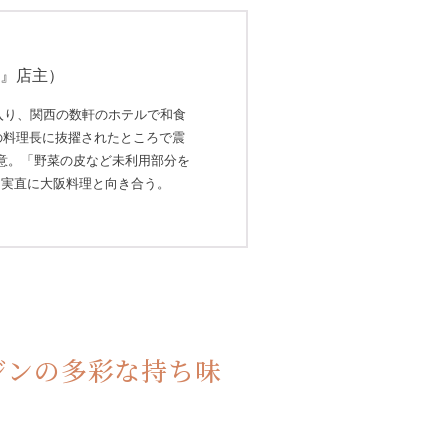
崎』店主）
に入り、関西の数軒のホテルで和食
烹の料理長に抜擢されたところで震
意。「野菜の皮など未利用部分を
、実直に大阪料理と向き合う。
ジンの多彩な持ち味