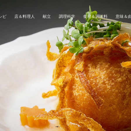
シピ
店＆料理人
献立
調理科学
食材＆調味料
意味＆