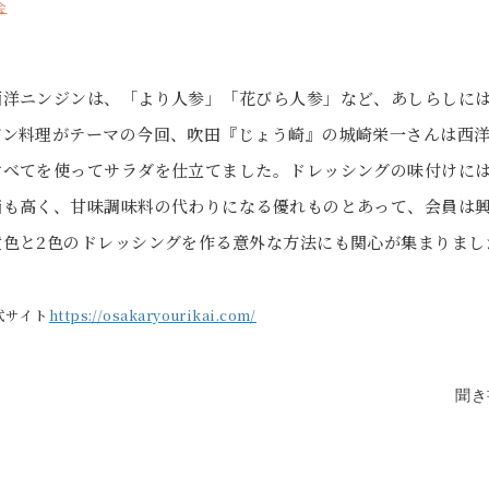
会
西洋ニンジンは、「より人参」「花びら人参」など、あしらしに
ガン料理がテーマの今回、吹田『じょう崎』の城崎栄一さんは西
すべてを使ってサラダを仕立てました。ドレッシングの味付けに
価も高く、甘味調味料の代わりになる優れものとあって、会員は
黄色と2色のドレッシングを作る意外な方法にも関心が集まりまし
式サイト
https://osakaryourikai.com/
聞き