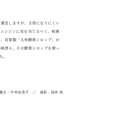
は重宝しますが、主役になりにくい
洋ニンジンに光を当てるべく、和食
は、自家製「人参酵素シロップ」が
興味津々。その酵素シロップを使っ
た。
書き：中本由美子 ／ 撮影：福本 旭