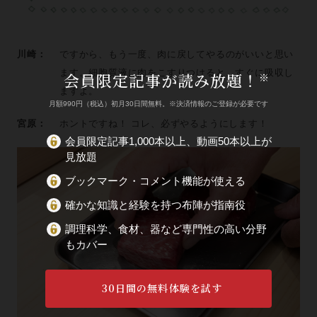
川崎：
ですから、もう一度、肉に戻してやるのがいいと思い
ます。細胞質液に肉をこすりつけると、すぐに吸収し
会員限定記事が読み放題！
※
ますよ。
月額990円（税込）初月30日間無料。※決済情報のご登録が必要です
宮原：
ホントですね！ コレ、必ずやるようにします！
会員限定記事1,000本以上、動画50本以上が
見放題
ブックマーク・コメント機能が使える
確かな知識と経験を持つ布陣が指南役
調理科学、食材、器など専門性の高い分野
もカバー
30日間の無料体験を試す