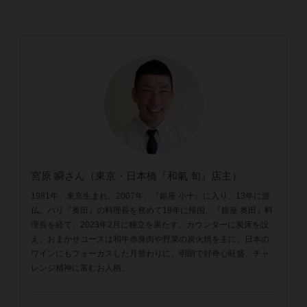
宮原 瞬さん（東京・日本橋『和氣 旬』店主）
1981年、東京生まれ。2007年、『銀座 小十』に入り、13年に渡
仏。パリ『奥田』の料理長を務めて18年に帰国。『銀座 奥田』料
理長を経て、2023年2月に独立を果たす。カウンターに炭床を設
え、おまかせコースは和牛赤身肉や野菜の炭火焼を主に、日本の
ワインにもフォーカスした月替わりに。明朗で好奇心旺盛、チャ
レンジ精神に富むお人柄。