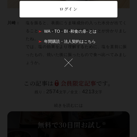
ログイン
川崎：
塩を振ると、表面にうま味成分の入った水分が出てく
ること、そして塩味が中に浸透することが分かりまし
WA・TO・BI -和食の扉- とは
たね。
年間購読・法人契約はこちら
では、塩の効果をより理解するために、塩を直前に振
ったもの、焼いた後に振ったもので食べ比べてみまし
ょうか。
この記事は
会員限定記事
です。
2574
4213
残り：
文字／全文：
文字
続きを読むには
無料で30日間お試し
※