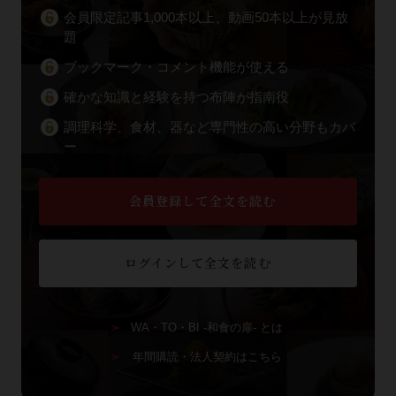
会員限定記事1,000本以上、動画50本以上が見放
題
ブックマーク・コメント機能が使える
確かな知識と経験を持つ布陣が指南役
調理科学、食材、器など専門性の高い分野もカバ
ー
会員登録して全文を読む
ログインして全文を読む
WA・TO・BI -和食の扉- とは
年間購読・法人契約はこちら