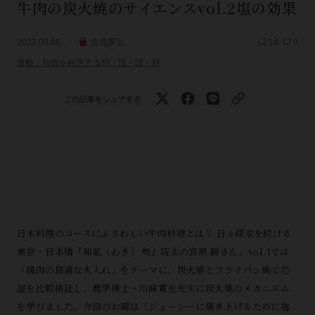
牛肉の炭火焼のサイエンスvol.2塩の効果
2023.09.08
会員限定
14
0
連載：和食を科学する料・理・理・科
この記事をシェアする
日本料理のコースにふさわしい牛肉料理とは？ 日々探求を続ける
東京・日本橋『和氣（わき） 旬』店主の宮原 瞬さん。vol.1では
「塊肉の最適な火入れ」をテーマに、炭火焼とフライパン焼で芯
温を比較検証し、農学博士・川崎寛也先生に炭火焼のメカニズム
を学びました。今回のお題は「ジューシーに焼き上げるために塩