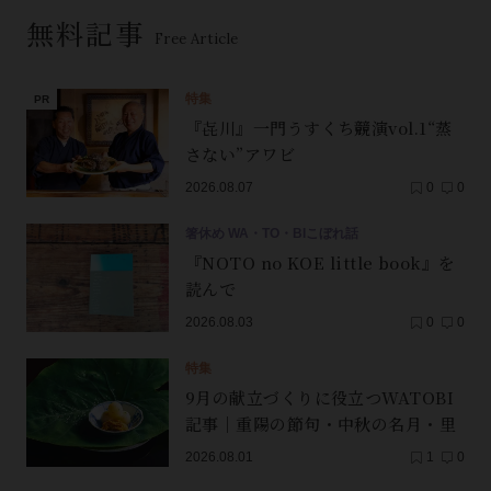
無料記事
Free Article
特集
『㐂川』一門うすくち競演vol.1“蒸
さない”アワビ
2026.08.07
0
0
箸休め WA・TO・BIこぼれ話
『NOTO no KOE little book』を
読んで
2026.08.03
0
0
特集
9月の献立づくりに役立つWATOBI
記事｜重陽の節句・中秋の名月・里
芋（子芋）・レンコン・サンマ【保
2026.08.01
1
0
存版】