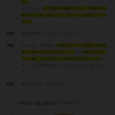
す。
そうすると、
肉の表面の細胞膜が壊れて、細胞内外の
物質の行き来が自由になり、塩が中へと拡散していき
ます。
宮原：
塩が身の中に入っていくんですか？
川崎：
そうです。と同時に、
細胞が含んでいた液体（細胞質
液）が肉の表面に流れ出ていく。
この
細胞質液には、
アミノ酸、つまり肉のうま味成分が含まれている
の
で、これを拭き取るなんてもったいないと思いません
か？
宮原：
あ～なるほど、そうですね。