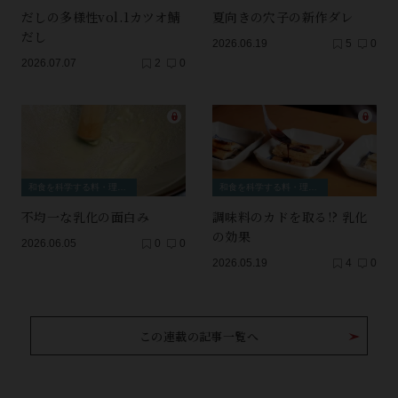
だしの多様性vol.1カツオ鯖
夏向きの穴子の新作ダレ
だし
2026.06.19
5
0
2026.07.07
2
0
和食を科学する料・理・理・科
和食を科学する料・理・理・科
不均一な乳化の面白み
調味料のカドを取る!? 乳化
の効果
2026.06.05
0
0
2026.05.19
4
0
この連載の記事一覧へ