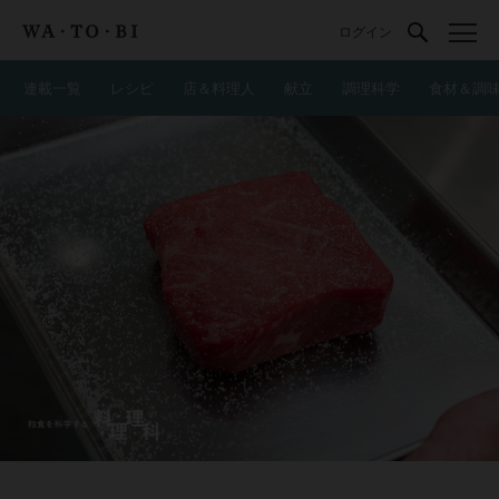
ログイン
連載一覧
レシピ
店＆料理人
献立
調理科学
食材＆調