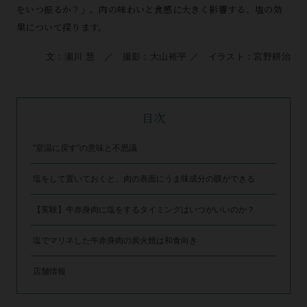
をいつ振るか？」。肉の味わいと食感に大きく影響する、塩の効
果について探ります。
文：瀬川 慧 ／ 撮影：大山裕平 ／ イラスト：宮野耕治
目次
“室温に戻す”の意味と不思議
塩をして置いておくと、肉の表面にうま味成分の膜ができる
【実験】牛赤身肉に塩をするタイミングはいつがいいのか？
塩でマリネした牛赤身肉の炭火焼は和食向き
店舗情報