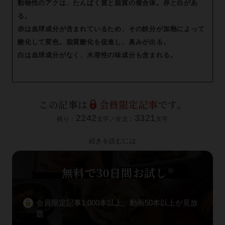
動物性のアクは、たんぱく質と脂質の複合体。赤と白があ
る。
赤は血球成分が含まれているため、その鉄分が加熱によって
酸化して変色。脂質酸化を促進し、臭みが出る。
白は血球成分がなく、水溶性の味成分も含まれる。
この記事は
会員限定記事
です。
2242
3321
残り：
文字／全文：
文字
続きを読むには
無料で30日間お試し
※
会員限定記事1,000本以上、動画50本以上が見放
題