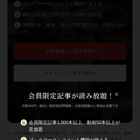
ブックマーク・コメント機能が使える
確かな知識と経験を持つ布陣が指南役
調理科学、食材、器など専門性の高い分野もカバ
ー
会員登録して全文を読む
ログインして全文を読む
会員限定記事が読み放題！
※
WA・TO・BI -和食の扉- とは
年間購読・法人契約はこちら
月額990円（税込）初月30日間無料。※決済情報のご登録が必要です
会員限定記事1,000本以上、動画50本以上が
見放題
決済情報のご登録が必要です。初回ご登録の方に限ります。無料
期間後は¥990（税込）/月。いつでもキャンセルできます。
ブックマーク・コメント機能が使える