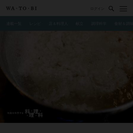
ログイン
連載一覧
レシピ
店＆料理人
献立
調理科学
食材＆調