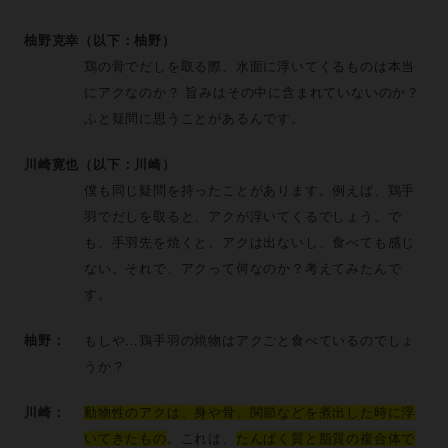
柚野克幸（以下：柚野）
鶏の骨でだしを取る際、水面に浮いてくるものは本当
にアクなのか？ 旨みはその中に含まれていないのか？
ふと疑問に思うことがあるんです。
川崎寛也（以下：川崎）
僕も同じ疑問を持ったことがあります。例えば、鶏手
羽でだしを取ると、アクが浮いてくるでしょう。で
も、手羽先を焼くと、アクは出ないし、食べても感じ
ない。それで、アクって何なのか？考えてみたんで
す。
柚野：
もしや…鶏手羽の焼物はアクごと食べているのでしょ
うか？
川崎：
動物性のアクは、身や骨、関節などを煮出した時に浮
いてきたもの
。これは、
たんぱく質と脂質の複合体で