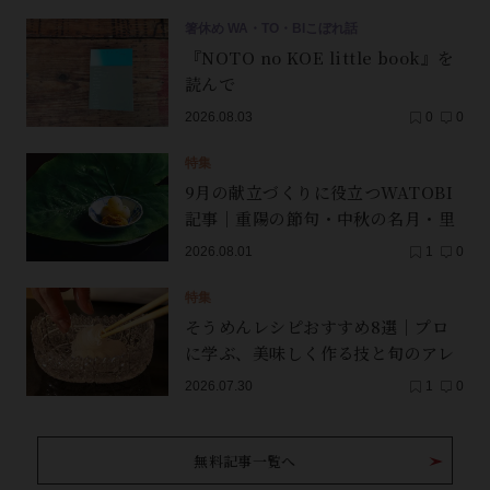
箸休め WA・TO・BIこぼれ話
『NOTO no KOE little book』を
読んで
2026.08.03
0
0
特集
9月の献立づくりに役立つWATOBI
記事｜重陽の節句・中秋の名月・里
芋（子芋）・レンコン・サンマ【保
2026.08.01
1
0
存版】
特集
そうめんレシピおすすめ8選｜プロ
に学ぶ、美味しく作る技と旬のアレ
ンジ
2026.07.30
1
0
無料記事一覧へ