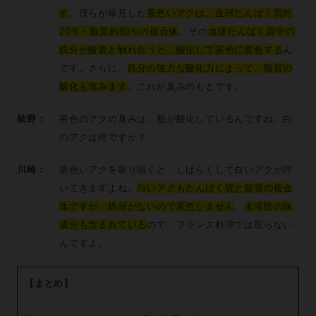
す
。僕らが味見した
茶色いアクは、血球たんぱく質約
20％・脂質約80％の複合体
。その
血球たんぱく質中の
鉄分が酸素と触れ合うと、酸化して茶色に変色する
ん
です。さらに、
鉄分の強力な酸化力によって、脂質の
酸化も進みます
。これが臭みのもとです。
柚野：
茶色のアクの臭みは、脂が酸化しているんですね。白
のアクは何ですか？
川崎：
茶色いアクを取り除くと、しばらくして白いアクが浮
いてきますよね。
白いアクもたんぱく質と脂質の複合
体ですが、鉄分がないので変色しません
。
水溶性の味
成分も含まれている
ので、フランス料理では取らない
んですよ。
【まとめ】