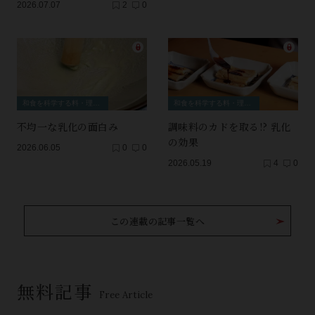
2026.07.07
2
0
和食を科学する料・理・理・科
和食を科学する料・理・理・科
不均一な乳化の面白み
調味料のカドを取る!? 乳化
の効果
2026.06.05
0
0
2026.05.19
4
0
この連載の記事一覧へ
無料記事
Free Article