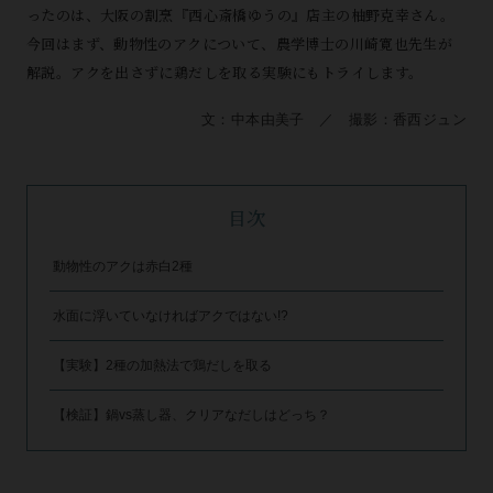
ったのは、大阪の割烹『西心斎橋ゆうの』店主の柚野克幸さん。
今回はまず、動物性のアクについて、農学博士の川崎寛也先生が
解説。アクを出さずに鶏だしを取る実験にもトライします。
文：中本由美子 ／ 撮影：香西ジュン
目次
動物性のアクは赤白2種
水面に浮いていなければアクではない!?
【実験】2種の加熱法で鶏だしを取る
【検証】鍋vs蒸し器、クリアなだしはどっち？