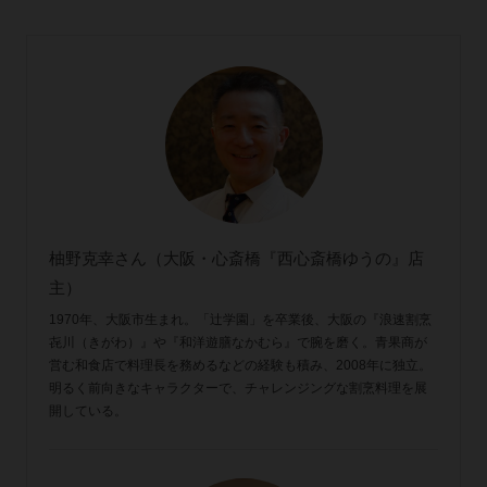
柚野克幸さん（大阪・心斎橋『西心斎橋ゆうの』店
主）
1970年、大阪市生まれ。「辻󠄀学園」を卒業後、大阪の『浪速割烹
㐂川（きがわ）』や『和洋遊膳なかむら』で腕を磨く。青果商が
営む和食店で料理長を務めるなどの経験も積み、2008年に独立。
明るく前向きなキャラクターで、チャレンジングな割烹料理を展
開している。