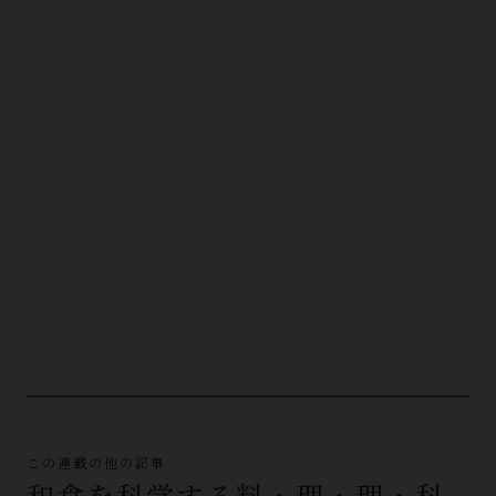
この連載の他の記事
和食を科学する料・理・理・科