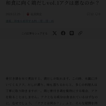
和食に向く鶏だしvol.1アクは悪なのか？
2023.12.25
会員限定
12
0
連載：和食を科学する料・理・理・科
この記事をシェアする
骨付き鶏を水で煮出すと、鶏だしが取れます。この時、水面に浮
いてくるアク。だしが濁り、味も落ちるからと、多くの料理人は
丁寧に取り除きますが…。同じ骨付き鶏を焼物にする場合、アク
を取ることはしません。アクとなる成分は含まれているはずなの
に、なぜでしょう。「アクとは何か？」。ふと、そんな疑問を持