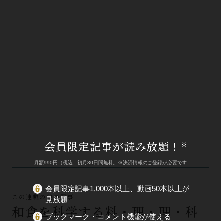
会員限定記事が読み放題！
※
月額990円（税込）初月30日間無料。※決済情報のご登録が必要です
会員限定記事1,000本以上、動画50本以上が
この連載の他の記事
見放題
和食を科学する料・理・理・科
ブックマーク・コメント機能が使える