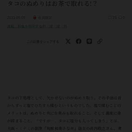
タコのぬめりはお茶で取れる!？
2021.06.09
会員限定
25
0
連載：和食を科学する料・理・理・科
この記事をシェアする
タコの下処理として、欠かせないのがぬめり取り。その手法は昔
からずっと塩でひたすら揉むというものでした。塩で揉むことの
メリットは、ぬめりと共に生臭みも取れること。そして適度に身
が締まること。「ですが…、タコに塩分も入ってしまう」とは、
大阪・ミナミの割烹『旬鮮和楽さな井』店主の長内敬之さん。煮