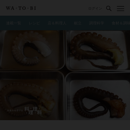
ログイン
連載一覧
レシピ
店＆料理人
献立
調理科学
食材＆調