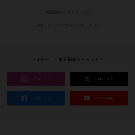
＃調理科学
＃タコ
＃技
連載：和食を科学する料・理・理・科
フォローして最新情報をチェック！