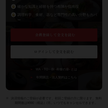
確かな知識と経験を持つ布陣が指南役
調理科学、食材、器など専門性の高い分野もカバ
ー
会員登録して全文を読む
ログインして全文を読む
WA・TO・BI -和食の扉- とは
年間購読・法人契約はこちら
決済情報のご登録が必要です。初回ご登録の方に限ります。無料
期間後は¥990（税込）/月。いつでもキャンセルできます。