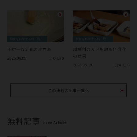
和食を科学する料・理・理・科
和食を科学する料・理・理・科
不均一な乳化の面白み
調味料のカドを取る!? 乳化
の効果
2026.06.05
0
0
2026.05.19
4
0
この連載の記事一覧へ
無料記事
Free Article