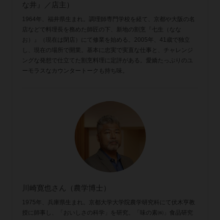
な井』／店主）
1964年、福井県生まれ。調理師専門学校を経て、京都や大阪の名
店などで料理長を務めた師匠の下、新地の割烹『七生（なな
お）』（現在は閉店）にて修業を始める。2005年、41歳で独立
し、現在の場所で開業。基本に忠実で実直な仕事と、チャレンジ
ングな発想で仕立てた割烹料理に定評がある。愛嬌たっぷりのユ
ーモラスなカウンタートークも持ち味。
川崎寛也さん（農学博士）
1975年、兵庫県生まれ。京都大学大学院農学研究科にて伏木亨教
授に師事し、「おいしさの科学」を研究。「味の素㈱」食品研究