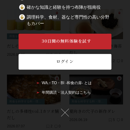
確かな知識と経験を持つ布陣が指南役
調理科学、食材、器など専門性の高い分野
もカバー
和食を科学する料・理・理・科
和食を科学する料・理・理・科
30日間の無料体験を試す
だしの多様性vol.3玉露だし
だしの多様性vol.2焼き海苔
だし
2026.08.06
0
0
ログイン
2026.07.24
2
0
WA・TO・BI -和食の扉- とは
年間購読・法人契約はこちら
和食を科学する料・理・理・科
和食を科学する料・理・理・科
だしの多様性vol.1カツオ鯖
夏向きの穴子の新作ダレ
だし
2026.06.19
5
0
2026.07.07
2
0