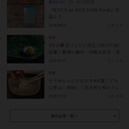
箸休め WA・TO・BIこぼれ話
『NOTO no KOE little book』を
読んで
2026.08.03
0
0
特集
9月の献立づくりに役立つWATOBI
記事｜重陽の節句・中秋の名月・里
芋（子芋）・レンコン・サンマ【保
2026.08.01
1
0
存版】
特集
そうめんレシピおすすめ8選｜プロ
に学ぶ、美味しく作る技と旬のアレ
ンジ
2026.07.30
1
0
無料記事一覧へ