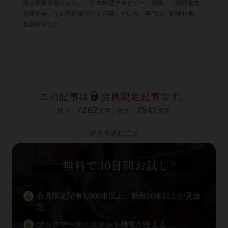
所上席研究員であり、「日本料理アカデミー」理事。「関西食文
化研究会」での基調講演でも活躍している。専門は、調理科学、
食品科学など。
この記事は
会員限定記事
です。
7262
7541
残り：
文字／全文：
文字
続きを読むには
無料で30日間お試し
※
会員限定記事1,000本以上、動画50本以上が見放
題
ブックマーク・コメント機能が使える