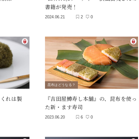
書籍が発売！
2024.06.21
2
0
昆布はどうなる？
『くれは製
『吉田屋鱒寿し本舗』の、昆布を使っ
た新・ます寿司
2023.06.20
6
0