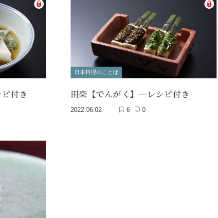
日本料理のことば
シピ付き
田楽【でんがく】─レシピ付き
2022.06.02
6
0