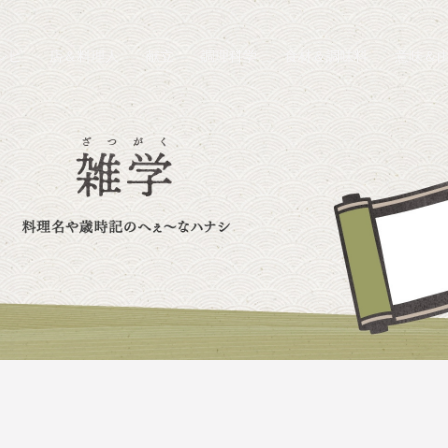
シピ
店＆料理人
献立
調理科学
食材＆調味料
意味＆