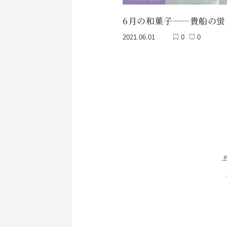
6月の和菓子——貴船の蛍
2021.06.01
0
0