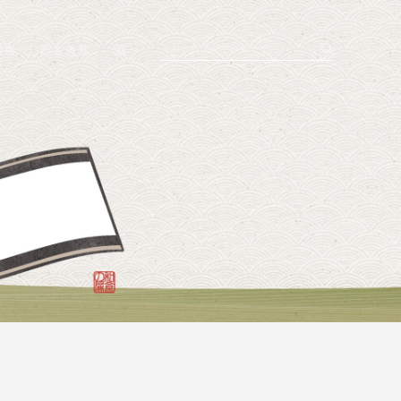
由来
器＆道具
酒