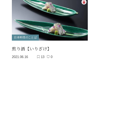
日本料理のことば
煎り酒【いりざけ】
2021.06.16
13
0