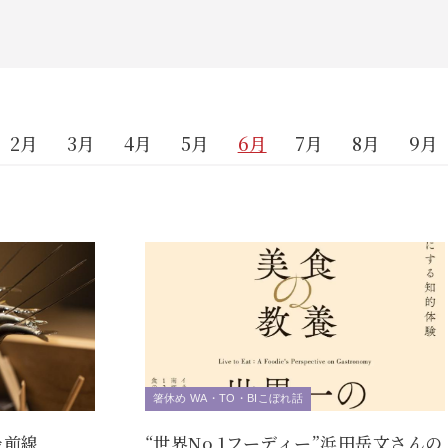
2月
3月
4月
5月
6月
7月
8月
9月
箸休め WA・TO・BIこぼれ話
最前線
“世界No,1フーディー”浜田岳文さんの