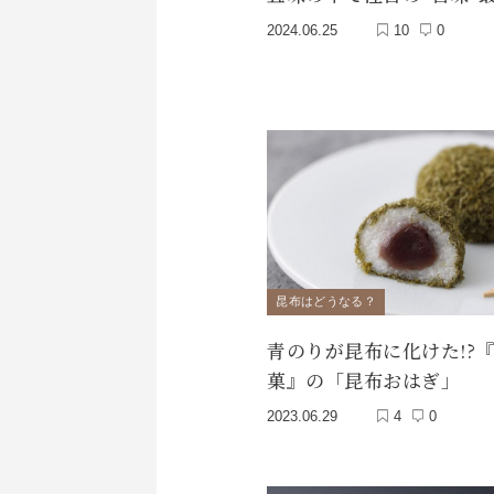
2024.06.25
10
0
昆布はどうなる？
青のりが昆布に化けた!?
菓』の「昆布おはぎ」
2023.06.29
4
0