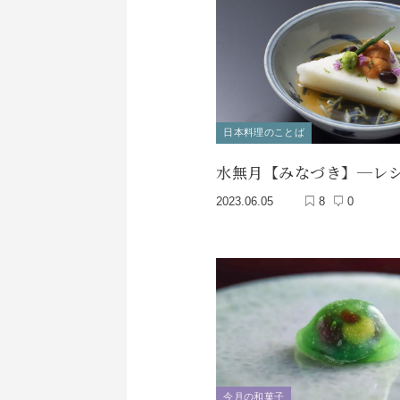
日本料理のことば
水無月【みなづき】─レ
2023.06.05
8
0
今月の和菓子