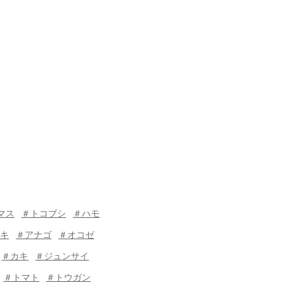
マス
＃トコブシ
＃ハモ
キ
＃アナゴ
＃オコゼ
＃カキ
＃ジュンサイ
＃トマト
＃トウガン