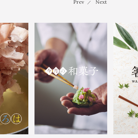
Prev
Next
／