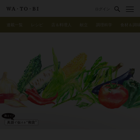
ログイン
連載一覧
レシピ
店＆料理人
献立
調理科学
食材＆調