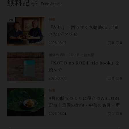
無料記事
Free Article
特集
『㐂川』一門うすくち競演vol.1“蒸
さない”アワビ
2026.08.07
0
0
箸休め WA・TO・BIこぼれ話
『NOTO no KOE little book』を
読んで
2026.08.03
0
0
特集
9月の献立づくりに役立つWATOBI
記事｜重陽の節句・中秋の名月・里
芋（子芋）・レンコン・サンマ【保
2026.08.01
1
0
存版】