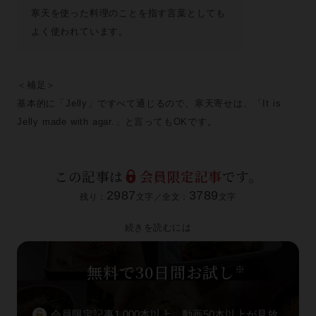
寒天を使った料理のことを指す言葉としても
よく使われています。
＜補足＞
基本的に「Jelly」ですべて通じるので、寒天寄せは、「It is
Jelly made with agar.」と言ってもOKです。
この記事は
会員限定記事
です。
2987
3789
残り：
文字／全文：
文字
続きを読むには
無料で30日間お試し
※
会員限定記事1,000本以上、動画50本以上が見放