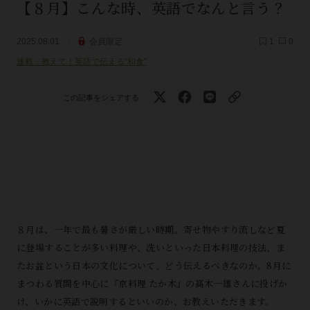
【８月】こんな時、英語でなんと言う？
2025.08.01
会員限定
1
0
連載：教えて！英語で伝える“和食”
この記事をシェアする
８月は、一年で最も暑さが厳しい時期。寄せ物やすり流しなど夏
に登場することが多い料理や、洗いといった日本料理の技法、ま
たお盆という日本の文化について、どう伝えるべきなのか。8月に
まつわる質問を中心に『京料理 たか木』の髙木一雄さんに投げか
け、いかに英語で説明するといいのか、お教えいただきます。