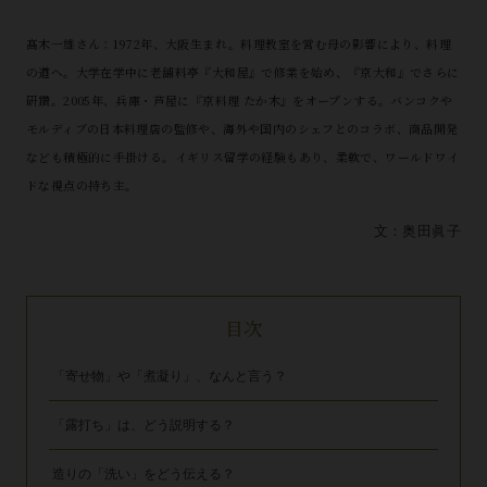
髙木一雄さん：1972年、大阪生まれ。料理教室を営む母の影響により、料理
の道へ。大学在学中に老舗料亭『大和屋』で修業を始め、『京大和』でさらに
研鑽。2005年、兵庫・芦屋に『京料理 たか木』をオープンする。バンコクや
モルディブの日本料理店の監修や、海外や国内のシェフとのコラボ、商品開発
なども積極的に手掛ける。イギリス留学の経験もあり、柔軟で、ワールドワイ
ドな視点の持ち主。
文：奥田眞子
目次
「寄せ物」や「煮凝り」、なんと言う？
「露打ち」は、どう説明する？
造りの「洗い」をどう伝える？