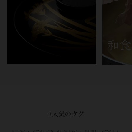
#人気のタグ
＃コウイカ
＃アオリイカ
＃ケンサキイカ
＃サヨリ
＃アイナメ