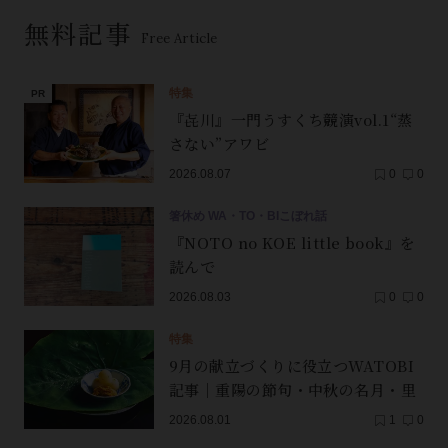
無料記事
Free Article
特集
『㐂川』一門うすくち競演vol.1“蒸
さない”アワビ
2026.08.07
0
0
箸休め WA・TO・BIこぼれ話
『NOTO no KOE little book』を
読んで
2026.08.03
0
0
特集
9月の献立づくりに役立つWATOBI
記事｜重陽の節句・中秋の名月・里
芋（子芋）・レンコン・サンマ【保
2026.08.01
1
0
存版】