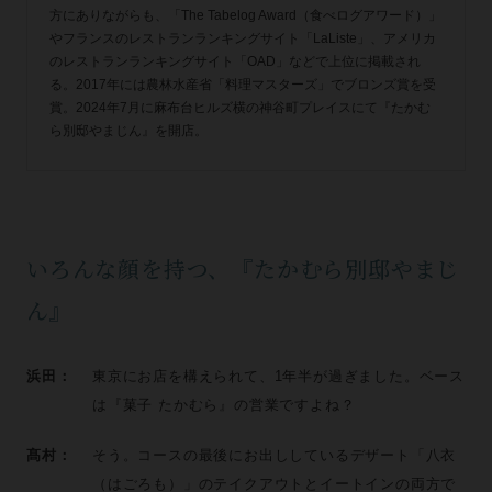
方にありながらも、「The Tabelog Award（食べログアワード）」
やフランスのレストランランキングサイト「LaListe」、アメリカ
のレストランランキングサイト「OAD」などで上位に掲載され
る。2017年には農林水産省「料理マスターズ」でブロンズ賞を受
賞。2024年7月に麻布台ヒルズ横の神谷町プレイスにて『たかむ
ら別邸やまじん』を開店。
いろんな顔を持つ、『たかむら別邸やまじ
ん』
浜田：
東京にお店を構えられて、1年半が過ぎました。ベース
は『菓子 たかむら』の営業ですよね？
髙村：
そう。コースの最後にお出ししているデザート「八衣
（はごろも）」のテイクアウトとイートインの両方で