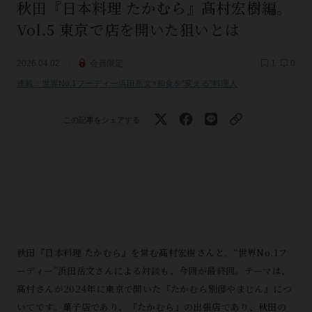
秋田『日本料理 たかむら』髙村宏樹編。
Vol.5 東京で店を開いた狙いとは
2026.04.02
会員限定
1
0
連載：世界No.1フーディー浜田岳文×和食を“変える”料理人
この記事をシェアする
秋田『日本料理 たかむら』を営む髙村宏樹さんと、“世界No.1フ
ーディー”浜田岳文さんによる対談も、今回が最終回。テーマは、
髙村さんが2024年に東京で開いた『たかむら別邸やまじん』につ
いてです。菓子店であり、『たかむら』の出張店であり、秋田の