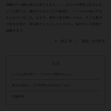
仲間たちが腕を振るう店でもある——。ひとつの業態に収まらな
いこの店には、髙村さんならではの構想と、いくつもの狙いが込
められていました。なぜ今、東京で店を開いたのか。そこを拠点
に何を仕掛け、何を届けようとしているのか。髙村さんの真意を
紐解きます。
文：阪口 香 ／ 撮影：北澤壯太
目次
いろんな顔を持つ、『たかむら別邸やまじん』
東京を拠点に、江戸料理の火を次代へつなぐ
店舗情報