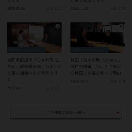
2026.05.25
2
0
2026.05.21
1
0
世界No.1フーディー浜田岳文×和食を“変える”料理人
世界No.1フーディー浜田岳文×和食を“変える”料理人
長野県飯田市『日本料理 柚
秋田『日本料理 たかむら』
木元』萩原貴幸編。Vol.1 足
髙村宏樹編。Vol.4 全国か
を運ぶ価値のある料理を作
ら秋田にお客を呼べる理由
る
2026.03.09
1
0
2026.04.28
2
0
この連載の記事一覧へ