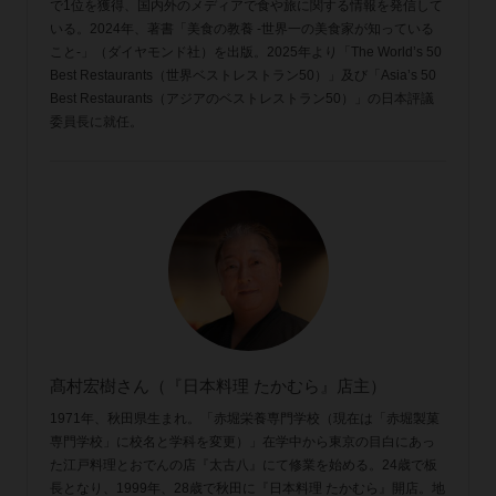
で1位を獲得、国内外のメディアで食や旅に関する情報を発信して
いる。2024年、著書「美食の教養 -世界一の美食家が知っている
こと-」（ダイヤモンド社）を出版。2025年より「The World’s 50
Best Restaurants（世界ベストレストラン50）」及び「Asia’s 50
Best Restaurants（アジアのベストレストラン50）」の日本評議
委員長に就任。
髙村宏樹さん（『日本料理 たかむら』店主）
1971年、秋田県生まれ。「赤堀栄養専門学校（現在は「赤堀製菓
専門学校」に校名と学科を変更）」在学中から東京の目白にあっ
た江戸料理とおでんの店『太古八』にて修業を始める。24歳で板
長となり、1999年、28歳で秋田に『日本料理 たかむら』開店。地