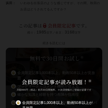
浜田：
いわゆる出張店のような感じですが、その間、秋田の
お店はどうされてるんですか？
この記事は
会員限定記事
です。
1985
3168
残り：
文字／全文：
文字
続きを読むには
無料で30日間お試し
※
会員限定記事1,000本以上、動画50本以上が見放
題
会員限定記事が読み放題！
※
ブックマーク・コメント機能が使える
月額990円（税込）初月30日間無料。※決済情報のご登録が必要です
確かな知識と経験を持つ布陣が指南役
会員限定記事1,000本以上、動画50本以上が
調理科学、食材、器など専門性の高い分野もカバ
見放題
ー