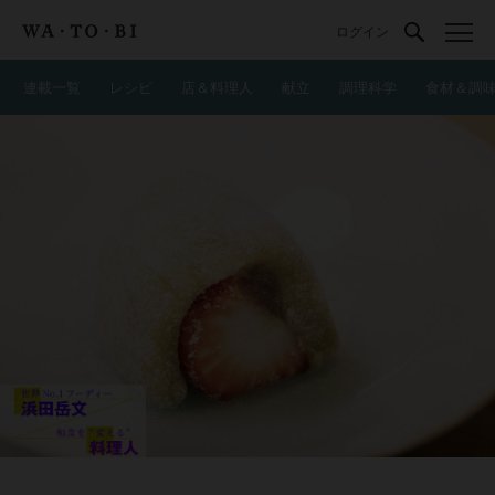
ログイン
連載一覧
レシピ
店＆料理人
献立
調理科学
食材＆調