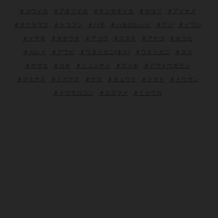
＃コウイカ
＃アオリイカ
＃ケンサキイカ
＃サヨリ
＃アイナメ
＃サクラマス
＃トコブシ
＃ハモ
＃ハモのレシピ
＃アジ
＃イワシ
＃イサキ
＃タチウオ
＃アコウ
＃スズキ
＃アナゴ
＃オコゼ
＃カレイ
＃アワビ
＃ワタリガニ(オス)
＃ワタリガニ
＃タコ
＃サザエ
＃カキ
＃ジュンサイ
＃ズイキ
＃アマトウガラシ
＃マルナス
＃ミズナス
＃ナス
＃キュウリ
＃トマト
＃トウガン
＃トウモロコシ
＃エダマメ
＃ミョウガ