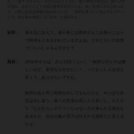
左／『菓子 やまじん』の入り口をくぐると、暗い通路が現れる。脇には水
が流れ、またぐことで浄化の意味を込めている。右／店内に入ると真っ白
で、正面に立派な神棚が祀られている。「洞窟を通ってくるようなイメー
ジで。陰と陽を表現しています」と髙村さん。
浜田：
菓子店に加えて、昼や夜には髙村さんご自身がこちら
で料理をふるまわれていますよね。どれくらいの頻度
でいらっしゃるんですか？
髙村：
2026年からは、月に12日くらい。「秋田に行くのは難
しいけど、東京なら行きたい！」っておっしゃる方も
多くて、ありがたいですね。
秋田の店と同じ料理を出してるんだけど、やっぱり反
応は少し違う。食への意識が高い人も多いし、もとも
と『たかむら』のファンじゃない方が来られる場合も
あるから。自分の真の実力が試される場所だと言える
かな。