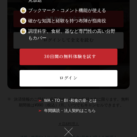
ブックマーク・コメント機能が使える
会員登録して全文を読む
確かな知識と経験を持つ布陣が指南役
調理科学、食材、器など専門性の高い分野
もカバー
ログインして全文を読む
30日間の無料体験を試す
WA・TO・BI -和食の扉- とは
年間購読・法人契約はこちら
ログイン
決済情報のご登録が必要です。初回ご登録の方に限ります。無料
WA・TO・BI -和食の扉- とは
期間後は¥990（税込）/月。いつでもキャンセルできます。
年間購読・法人契約はこちら
＃店&料理人