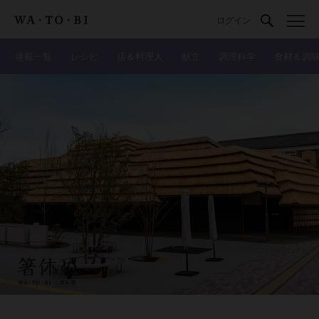
ログイン
連載一覧
レシピ
店＆料理人
献立
調理科学
食材＆調