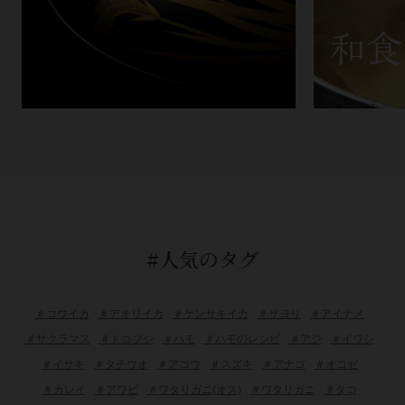
#人気のタグ
＃コウイカ
＃アオリイカ
＃ケンサキイカ
＃サヨリ
＃アイナメ
＃サクラマス
＃トコブシ
＃ハモ
＃ハモのレシピ
＃アジ
＃イワシ
＃イサキ
＃タチウオ
＃アコウ
＃スズキ
＃アナゴ
＃オコゼ
＃カレイ
＃アワビ
＃ワタリガニ(オス)
＃ワタリガニ
＃タコ