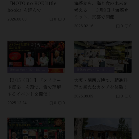
『NOTO no KOE little
海藻から、海と食の未来を
book』を読んで
考える——3月8日「海藻サ
ミット」京都で開催
2026.08.03
0
0
2026.02.16
0
0
箸休め WA・TO・BIこぼれ話
箸休め WA・TO・BIこぼれ話
【2/15（日）】「メイラー
大阪・関西万博で、精進料
ド反応」を頭で、舌で理解
理の新たなカタチを体験！
するイベントを開催！
2025.09.09
0
0
2025.12.24
0
0