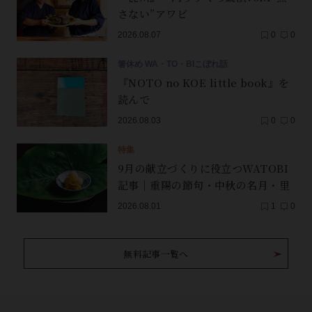
さない”アワビ
2026.08.07
0
0
箸休め WA・TO・BIこぼれ話
『NOTO no KOE little book』を
読んで
2026.08.03
0
0
特集
9月の献立づくりに役立つWATOBI
記事｜重陽の節句・中秋の名月・里
芋（子芋）・レンコン・サンマ【保
2026.08.01
1
0
存版】
無料記事一覧へ