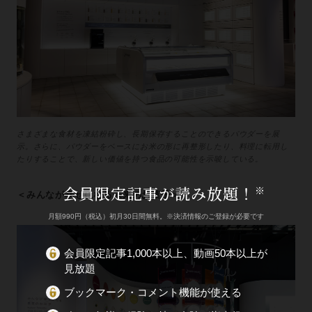
さまざまな食材を凍結粉砕し、長期保存することのできるパウダーを展
示。さらに、パウダーをベースにお米の形に再整形したり、料理に転用し
たりすることで、新しい価値を持つ食品の可能性を示唆している。
会員限定記事が読み放題！
※
＜みんなが幸せになる未来のお菓子＞
月額990円（税込）初月30日間無料。※決済情報のご登録が必要です
会員限定記事1,000本以上、動画50本以上が
見放題
ブックマーク・コメント機能が使える