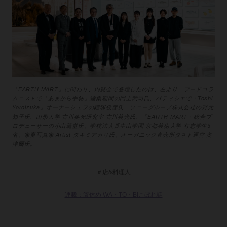
「EARTH MART」に関わり、内覧会で登壇したのは、左より、フードコラ
ムニストで「あまから⼿帖」編集顧問の⾨上武司氏、パティシエで「Toshi
Yoroizuka」オーナーシェフの鎧塚俊彦氏、ソニーグループ株式会社の野元
知⼦氏、⼭形⼤学 古川英光研究室 古川英光氏、「EARTH MART」総合プ
ロデューサーの⼩⼭薫堂氏、学校法⼈⽠⽣⼭学園 京都芸術⼤学 有志学⽣3
名、家畜写真家 Artist タキミアカリ氏、オーガニック直売所タネト運営 奥
津爾氏。
＃店&料理人
連載：箸休め WA・TO・BIこぼれ話