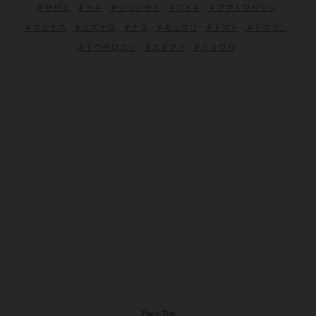
＃サザエ
＃カキ
＃ジュンサイ
＃ズイキ
＃アマトウガラシ
＃マルナス
＃ミズナス
＃ナス
＃キュウリ
＃トマト
＃トウガン
＃トウモロコシ
＃エダマメ
＃ミョウガ
Page Top