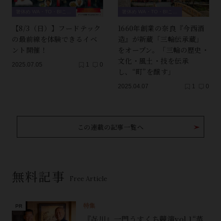
箸休め WA・TO・BIこぼれ話
箸休め WA・TO・BIこぼれ話
【8/3（日）】フードテック
1660年創業の奈良『今西酒
の最前線を体験できるイベ
造』が新蔵「三輪伝承蔵」
ント開催！
をオープン。「三輪の歴史・
文化・風土・技を伝承
2025.07.05
1
0
し、“町”を醸す」
2025.04.07
1
0
この連載の記事一覧へ
無料記事
Free Article
特集
『㐂川』一門うすくち競演vol.1“蒸