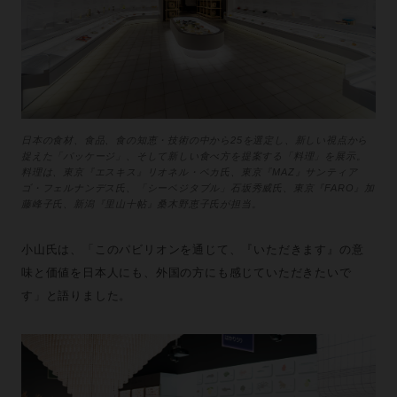
日本の食材、食品、食の知恵・技術の中から25を選定し、新しい視点から
捉えた「パッケージ」、そして新しい食べ方を提案する「料理」を展示。
料理は、東京『エスキス』リオネル・ベカ氏、東京『MAZ』サンティア
ゴ・フェルナンデス氏、「シーベジタブル」石坂秀威氏、東京『FARO』加
藤峰子氏、新潟『里山十帖』桑木野恵子氏が担当。
小山氏は、「このパビリオンを通じて、『いただきます』の意
味と価値を日本人にも、外国の方にも感じていただきたいで
す」と語りました。