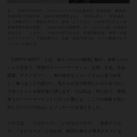
右／「EARTH MART」プロデューサーの小山薫堂氏。放送作家、脚本家。
京都芸術大学副学長。1964年熊本県生まれ。「料理の鉄人」「世界遺産」
など多数のテレビ番組を手がけ、映画「おくりびと」で日本アカデミー賞
最優秀脚本賞を受賞。「Stand Alone/森麻季」や「ふるさと/嵐」の作詞も
手がける。「くまモン」の生みの親でもある。執筆活動の他、地域・企業
のアドバイザー、下鴨茶寮主人、大阪・関西万博では、テーマ事業プロデ
ューサーを務める。
「EARTH MART」とは、⾷といのちの循環に触れ、未来へのヒ
ントと出合う、空想のスーパーマーケット。伝統、⽂化、社会
課題、テクノロジー……⾷の現在をニュートラルに⾒つめ直
し、⾷べることの喜びと、私たちが次の時代にいのちをつむい
でゆくヒントを探す旅に誘います。小山氏は「外に出て、普段
使うスーパーマーケットに行った際にも、ここでの体験を思い
出していただければ」とメッセージを送りました。
フロアは、「プロローグ」「いのちのフロア」「未来のフロ
ア」「エピローグ」に分かれ、約20の展示が用意されていま