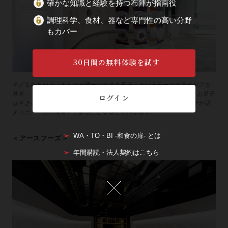
確かな知識と経験を持つ布陣が指南役
調理科学、食材、器など専門性の高い分野
もカバー
30日間の無料体験を試す
子どもたちから「みんなが幸せになるお菓子」というテーマでアイデアを
募集。その中から34作品をCGデザイナーの手によって再現・展示。お菓子
ログイン
は生きるために不可欠なものではないが、見ていると、人の夢や幸せが詰
まった、「心の栄養」であることを感じられるはず。
WA・TO・BI -和食の扉- とは
＜アースフーズ＞
年間購読・法人契約はこちら