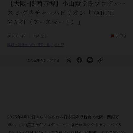
【大阪･関西万博】小山薫堂氏プロデュー
ス シグネチャーパビリオン「EARTH
MART（アースマート）」
2025.03.19
無料記事
3
0
連載：箸休め WA・TO・BIこぼれ話
この記事をシェアする
2025年4月13日から開催される⽇本国際博覧会（⼤阪・関⻄万
博）。小山薫堂氏がプロデューサーを務めるシグネチャーパビリ
オン「EARTH MART」の内覧会が3月18日に開催、その全容が公