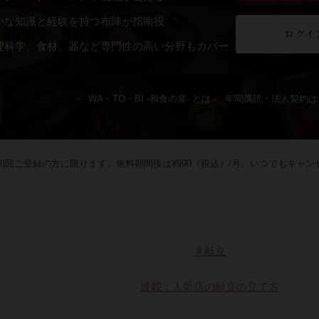
かな知識と経験を持つ布陣が指南役
ログイ
理科学、食材、器など専門性の高い分野もカバー
WA・TO・BI -和食の扉- とは
年間購読・法人契約は
回ご登録の方に限ります。無料期間後は¥990（税込）/月。いつでもキャン
＃献立
連載：人気店の献立の立て方