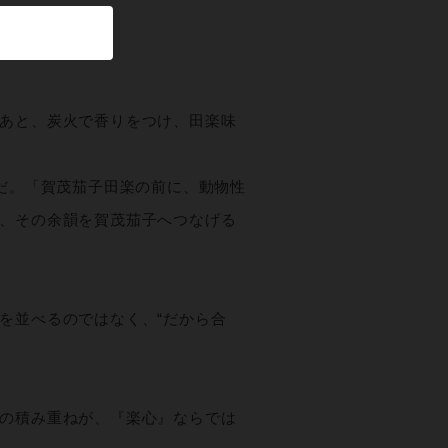
あと、炭火で香りをつけ、田楽味
だ。「賀茂茄子田楽の前に、動物性
、その余韻を賀茂茄子へつなげる
を並べるのではなく、“だから合
の積み重ねが、『楽心』ならでは