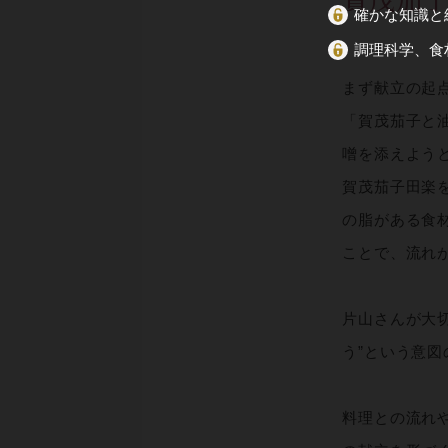
確かな知識と
調理科学、食
まず献立の起
「賀茂茄子と
噌を添えよう
賀茂茄子田楽
の脂がある食
ことで、流れ
片山さんが大
う”という意
料理との流れ