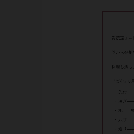
賀茂茄子を
器から発想
料理も酒も
『楽心』6
先付——
凌ぎ——
椀——鱧
八寸—
造り——