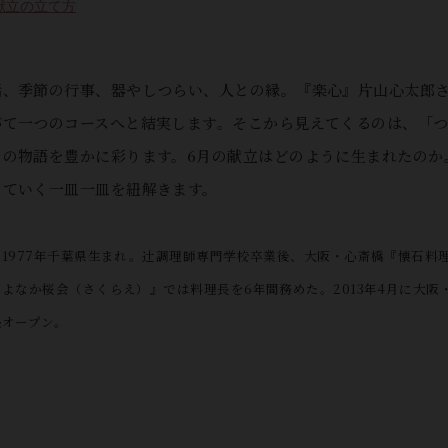
献立の立て方
話、季節の行事、器やしつらい、人との縁。『楽心』片山心太郎
がて一つのコースへと結実します。そこから見えてくるのは、「
その物語を豊かに彩ります。6月の献立はどのように生まれたのか
っていく一皿一皿を紐解きます。
1977年千葉県生まれ。辻󠄀調理師専門学校卒業後、大阪・心斎橋『懐石料
よなか桜会（さくらえ）』では料理長を6年間務めた。2013年4月に大阪・
張オープン。