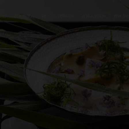
シピ
店＆料理人
献立
調理科学
食材＆調味料
意味＆