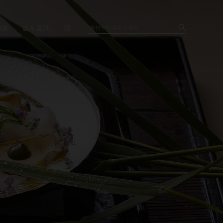
由来
器＆道具
酒