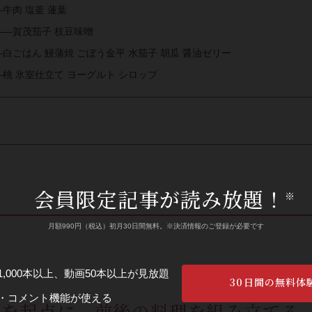
牛肉 塩釜 蓮葉
——賀茂茄子 枝豆味噌
白ごはん 鰻蒲焼 ごぼう金平 水茄子 胡瓜 醤油ゼリー
桃 氷室仕立て ヨーグルト シロップ
会員限定記事が読み放題！
※
月額990円（税込）初月30日間無料。※決済情報のご登録が必要です
,000本以上、動画50本以上が見放題
30日間の無料体
・コメント機能が使える
子を起点に、前後の料理を組み立てる