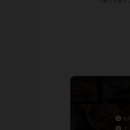
の献立を形づ
会
ブ