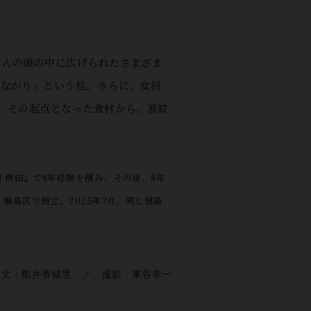
さんの頭の中に広げられたさまざま
つながり」という柱。さらに、女将
。その起点となった食材から、波紋
理 桝田』で8年経験を積み、その後、8年
福島区で独立。2025年3月、同じ福島
文：船井香緒里 ／ 撮影：東谷幸一