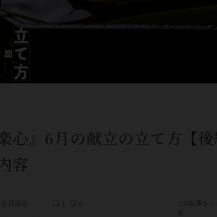
楽心』6月の献立の立て方【後
内容
会員限定
1
0
この記事をシ
る