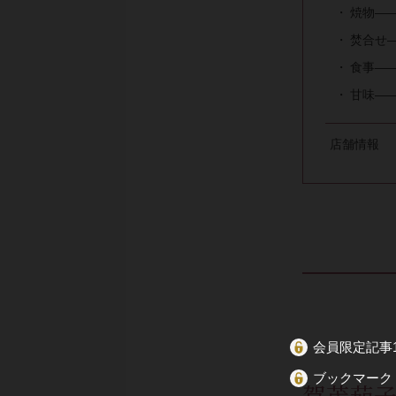
焼物——
焚合せ
食事——
甘味——
店舗情報
会員限定記事1
ブックマーク
賀茂茄