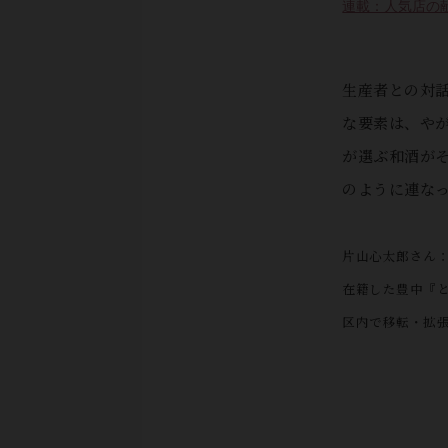
連載：人気店の
生産者との対
な要素は、や
が選ぶ和酒が
のように連な
片山心太郎さん：
在籍した豊中『と
区内で移転・拡