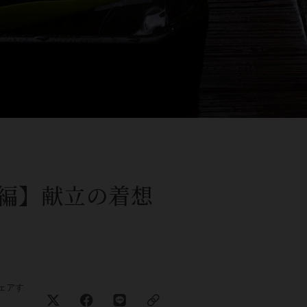
編】献立の着想
ェアす