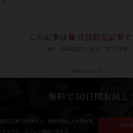
くる。
この記事は
会員限定記事
で
3022
3717
残り：
文字／全文：
文字
続きを読むには
無料で30日間お試し
員限定記事1,000本以上、動画50本以上が見放題
会員
ックマーク・コメント機能が使える