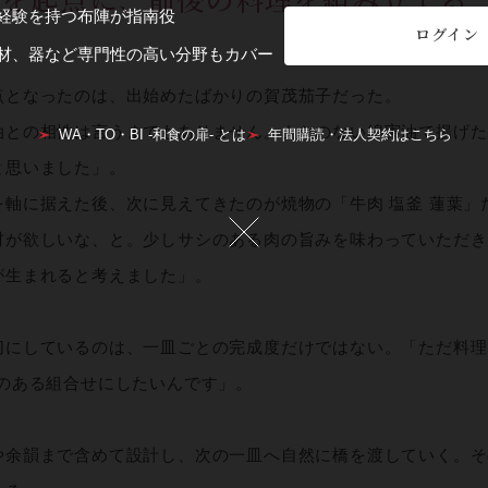
経験を持つ布陣が指南役
ログイン
材、器など専門性の高い分野もカバー
点となったのは、出始めたばかりの賀茂茄子だった。
油との相性は言うまでもありません。クセのない綿実油で揚げた
WA・TO・BI -和食の扉- とは
年間購読・法人契約はこちら
と思いました」。
を軸に据えた後、次に見えてきたのが焼物の「牛肉 塩釜 蓮葉」
材が欲しいな、と。少しサシのある肉の旨みを味わっていただき
が生まれると考えました」。
切にしているのは、一皿ごとの完成度だけではない。「ただ料理
図のある組合せにしたいんです」。
や余韻まで含めて設計し、次の一皿へ自然に橋を渡していく。そ