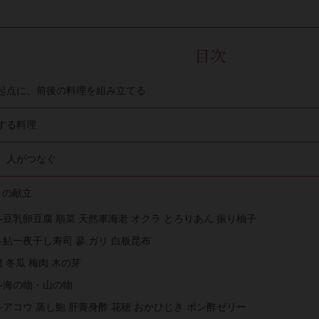
目次
起点に、前後の料理を組み立てる
する料理
、人がつなぐ
月の献立
豆乳卵豆腐 順菜 天然車海老 オクラ とろりあん 振り柚子
鮎一夜干し寿司 蓼 ガリ 白板昆布
 冬瓜 梅肉 木の芽
—海の物・山の物
アコウ 蒸し鮑 肝黄身酢 花穂 おかひじき ポン酢ゼリー