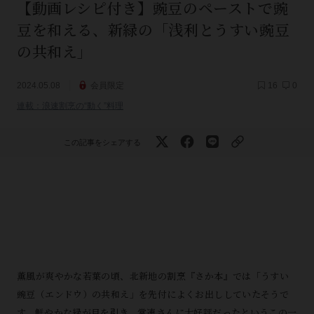
【動画レシピ付き】豌豆のペーストで豌
豆を和える、新緑の「浅利とうすい豌豆
の共和え」
2024.05.08
会員限定
16
0
連載：浪速割烹の“動く”料理
この記事をシェアする
薫風が爽やかな若葉の頃、北新地の割烹『さか本』では「うすい
豌豆（エンドウ）の共和え」を先付によくお出ししていたそうで
す。鮮やかな緑が目を引き、常連さんに大好評だったというこの一