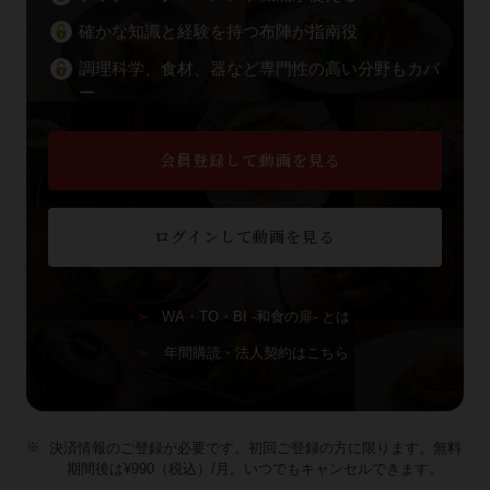
確かな知識と経験を持つ布陣が指南役
調理科学、食材、器など専門性の高い分野もカバ
ー
会員登録して動画を見る
ログインして動画を見る
WA・TO・BI -和食の扉- とは
年間購読・法人契約はこちら
決済情報のご登録が必要です。初回ご登録の方に限ります。無料
期間後は¥990（税込）/月。いつでもキャンセルできます。