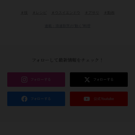
＃技
＃レシピ
＃ウスイエンドウ
＃アサリ
＃動画
連載：浪速割烹の“動く”料理
フォローして最新情報をチェック！