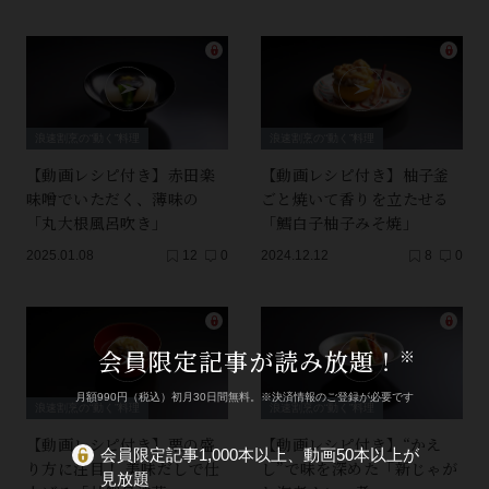
浪速割烹の“動く”料理
浪速割烹の“動く”料理
【動画レシピ付き】赤田楽
【動画レシピ付き】柚子釜
味噌でいただく、薄味の
ごと焼いて香りを立たせる
「丸大根風呂吹き」
「鱈白子柚子みそ焼」
2025.01.08
12
0
2024.12.12
8
0
会員限定記事が読み放題！
※
月額990円（税込）初月30日間無料。※決済情報のご登録が必要です
浪速割烹の“動く”料理
浪速割烹の“動く”料理
【動画レシピ付き】栗の盛
【動画レシピ付き】“かえ
会員限定記事1,000本以上、動画50本以上が
り方に注目！ 美味だしで仕
し”で味を深めた「新じゃが
見放題