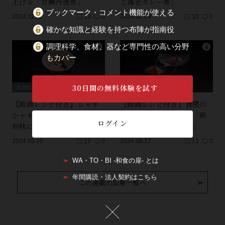
上げる「甘鯛丹波蒸」
と海老カレー煮」
ブックマーク・コメント機能が使える
2024.11.12
13
0
2024.10.09
10
0
確かな知識と経験を持つ布陣が指南役
調理科学、食材、器など専門性の高い分野
もカバー
30日間の無料体験を試す
浪速割烹の“動く”料理
浪速割烹の“動く”料理
【動画レシピ付き】シャキ
【動画レシピ付き】食感の
シャキのズイキを添えた、
コントラスト鮮やかな「新
ログイン
初秋に向く「秋鱧梅肉煮」
蓮根と海老の白酢和え」
2024.09.10
12
0
2024.08.12
11
0
WA・TO・BI -和食の扉- とは
年間購読・法人契約はこちら
この連載の記事一覧へ