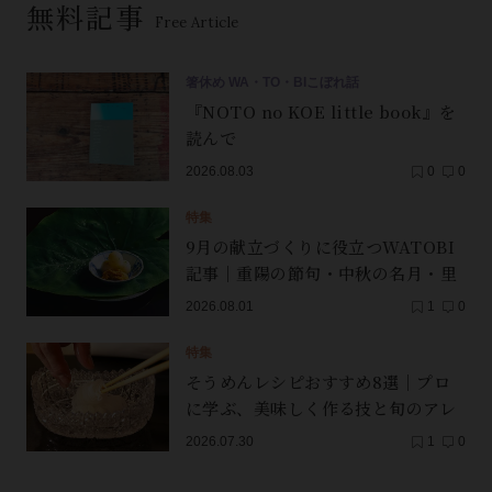
無料記事
Free Article
箸休め WA・TO・BIこぼれ話
『NOTO no KOE little book』を
読んで
2026.08.03
0
0
特集
9月の献立づくりに役立つWATOBI
記事｜重陽の節句・中秋の名月・里
芋（子芋）・レンコン・サンマ【保
2026.08.01
1
0
存版】
特集
そうめんレシピおすすめ8選｜プロ
に学ぶ、美味しく作る技と旬のアレ
ンジ
2026.07.30
1
0