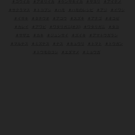
＃コウイカ
＃アオリイカ
＃ケンサキイカ
＃サヨリ
＃アイナメ
＃サクラマス
＃トコブシ
＃ハモ
＃ハモのレシピ
＃アジ
＃イワシ
＃イサキ
＃タチウオ
＃アコウ
＃スズキ
＃アナゴ
＃オコゼ
＃カレイ
＃アワビ
＃ワタリガニ(オス)
＃ワタリガニ
＃タコ
＃サザエ
＃カキ
＃ジュンサイ
＃ズイキ
＃アマトウガラシ
＃マルナス
＃ミズナス
＃ナス
＃キュウリ
＃トマト
＃トウガン
＃トウモロコシ
＃エダマメ
＃ミョウガ