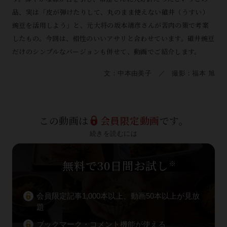
品、実は「皮が弾けたりして、丸のまま使えない碓井（うすい）
豌豆を活用しよう」と、元大将の坂本靖彦さんが苦肉の策で考案
したもの。今回は、相性のいいアサリと合わせています。碓井豌豆
だけのシンプルなバージョンも併せて、動画でご紹介します。
文：中本由美子 ／ 撮影：福本 旭
この動画は
会員限定動画
です。
続きを読むには
無料で30日間お試し
※
会員限定記事1,000本以上、動画50本以上が見放
題
ブックマーク・コメント機能が使える