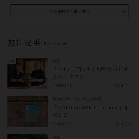
この連載の記事一覧へ
無料記事
Free Article
特集
『㐂川』一門うすくち競演vol.1“蒸
さない”アワビ
2026.08.07
0
0
箸休め WA・TO・BIこぼれ話
『NOTO no KOE little book』を
読んで
2026.08.03
0
0
特集