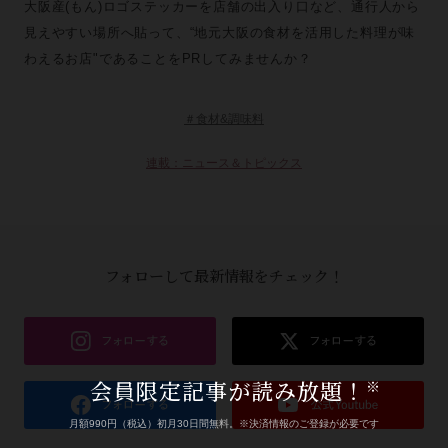
大阪産(もん)ロゴステッカーを店舗の出入り口など、通行人から
見えやすい場所へ貼って、“地元大阪の食材を活用した料理が味
わえるお店"であることをPRしてみませんか？
＃食材&調味料
連載：ニュース＆トピックス
フォローして最新情報をチェック！
会員限定記事が読み放題！
※
月額990円（税込）初月30日間無料。※決済情報のご登録が必要です