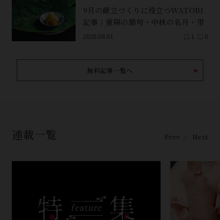
9月の献立づくりに役立つWATOBI
記事｜重陽の節句・中秋の名月・里
芋（子芋）・レンコン・サンマ【保
2026.08.01
1
0
存版】
無料記事一覧へ
連載一覧
Prev
Next
／