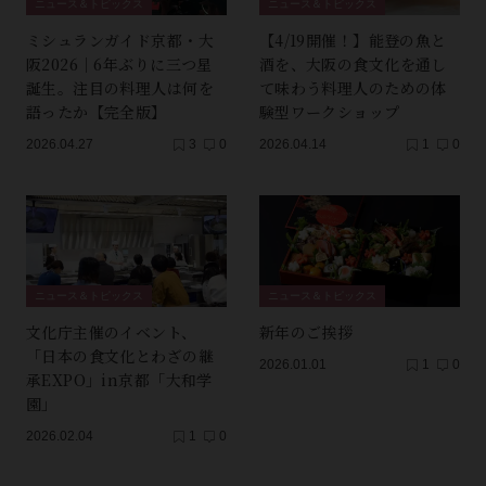
ニュース＆トピックス
ニュース＆トピックス
ミシュランガイド京都・大
【4/19開催！】能登の魚と
阪2026｜6年ぶりに三つ星
酒を、大阪の食文化を通し
誕生。注目の料理人は何を
て味わう料理人のための体
語ったか【完全版】
験型ワークショップ
2026.04.27
3
0
2026.04.14
1
0
ニュース＆トピックス
ニュース＆トピックス
文化庁主催のイベント、
新年のご挨拶
「日本の食文化とわざの継
2026.01.01
1
0
承EXPO」in京都「大和学
園」
2026.02.04
1
0