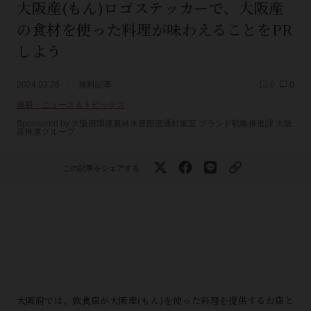
大阪産(もん)ロゴステッカーで、大阪産
の食材を使った料理が味わえることをPR
しよう
2024.03.26
無料記事
0
0
連載：ニュース＆トピックス
Sponsored by 大阪府環境農林水産部流通対策室 ブランド戦略推進課 大阪
産推進グループ
この記事をシェアする
大阪府では、飲食店が大阪産(もん)を使った料理を提供するお店と