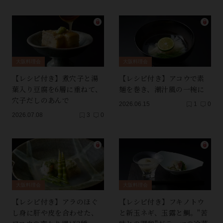
大阪料理会
大阪料理会
【レシピ付き】煮穴子と湯
【レシピ付き】アコウで素
葉入り豆腐を6層に重ねて、
麺を巻き、潮汁風の一椀に
穴子だしのあんで
2026.06.15
1
0
2026.07.08
3
0
大阪料理会
大阪料理会
【レシピ付き】アラのほぐ
【レシピ付き】フキノトウ
し身に肝や皮を合わせた、
と新玉ネギ、玉露と鯛。"苦