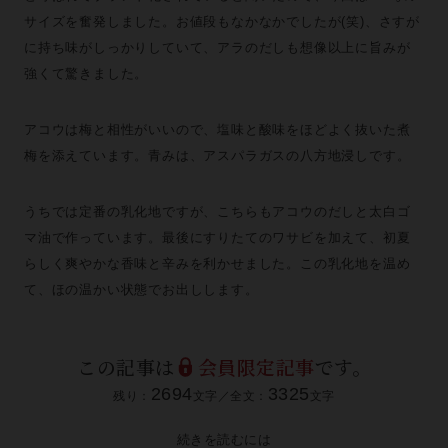
サイズを奮発しました。お値段もなかなかでしたが(笑)、さすが
に持ち味がしっかりしていて、アラのだしも想像以上に旨みが
強くて驚きました。
アコウは梅と相性がいいので、塩味と酸味をほどよく抜いた煮
梅を添えています。青みは、アスパラガスの八方地浸しです。
うちでは定番の乳化地ですが、こちらもアコウのだしと太白ゴ
マ油で作っています。最後にすりたてのワサビを加えて、初夏
らしく爽やかな香味と辛みを利かせました。この乳化地を温め
て、ほの温かい状態でお出しします。
この記事は
会員限定記事
です。
2694
3325
残り：
文字／全文：
文字
続きを読むには