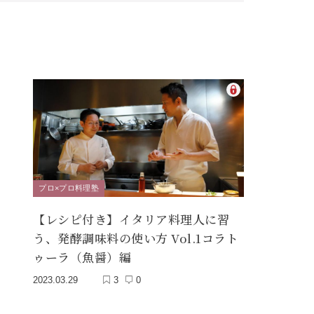
プロ×プロ料理塾
【レシピ付き】イタリア料理人に習
う、発酵調味料の使い方 Vol.1コラト
ゥーラ（魚醤）編
2023.03.29
3
0