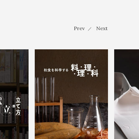
Prev
Next
／