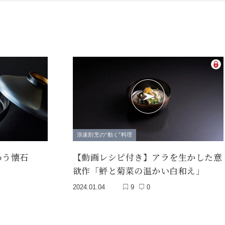
浪速割烹の“動く”料理
わう懐石
【動画レシピ付き】アラを生かした意
欲作「鮃と菊菜の温かい白和え」
2024.01.04
9
0