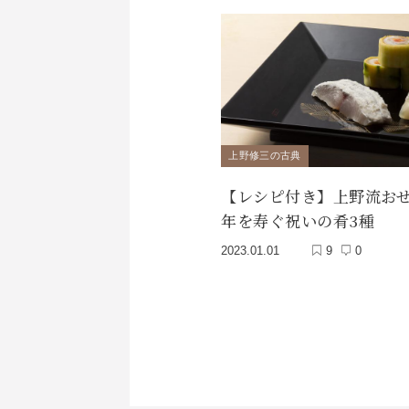
上野修三の古典
【レシピ付き】上野流お
年を寿ぐ祝いの肴3種
2023.01.01
9
0