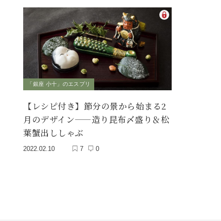
「銀座 小十」のエスプリ
【レシピ付き】節分の景から始まる2
月のデザイン——造り昆布〆盛り＆松
葉蟹出ししゃぶ
2022.02.10
7
0