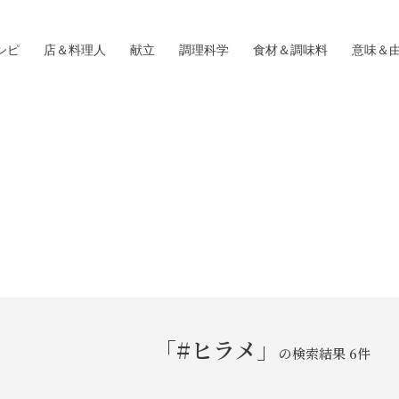
シピ
店＆料理人
献立
調理科学
食材＆調味料
意味＆
「#ヒラメ」
の検索結果 6件