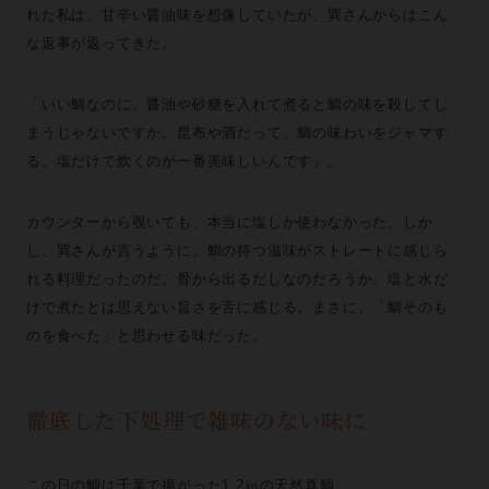
れた私は、甘辛い醤油味を想像していたが、巽さんからはこん
な返事が返ってきた。
「いい鯛なのに、醤油や砂糖を入れて煮ると鯛の味を殺してし
まうじゃないですか。昆布や酒だって、鯛の味わいをジャマす
る。塩だけで炊くのが一番美味しいんです」。
カウンターから覗いても、本当に塩しか使わなかった。しか
し、巽さんが言うように、鯛の持つ滋味がストレートに感じら
れる料理だったのだ。骨から出るだしなのだろうか、塩と水だ
けで煮たとは思えない旨さを舌に感じる。まさに、「鯛そのも
のを食べた」と思わせる味だった。
徹底した下処理で雑味のない味に
この日の鯛は千葉で揚がった1.2㎏の天然真鯛。