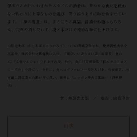
保次さんが出すおまかせスタイルの酒肴は、華やかな食材を使わ
ない代わりに上等なものを選び、寄り添うように味を含ませてい
ます。「鯛の塩煮」は、まさにその典型。醤油や砂糖はもちろ
ん、昆布や酒も使わず、塩と水だけで絶妙な味に仕上げます。
柏原光太郎（かしわばらこうたろう）：1963年東京生まれ。慶應義塾大学を
卒業後、株式会社文藝春秋に入社。『東京いい店うまい店』編集長、食の
EC『文春マルシェ』立ち上げの後、独立。食の社交倶楽部「日本ガストロノ
ミー協会」を設立し、会長に。食べログフォロワー５万人以上。外食産業、地
方創生関係者との繋がりも深い。著書に『ニッポン美食立国論』（日刊現
代）。
文：柏原光太郎 ／ 撮影：綿貫淳弥
目次