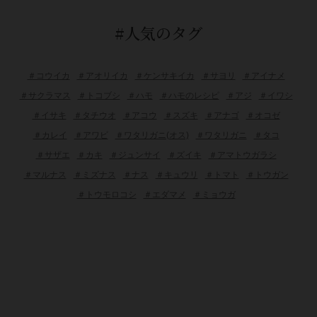
#人気のタグ
＃コウイカ
＃アオリイカ
＃ケンサキイカ
＃サヨリ
＃アイナメ
＃サクラマス
＃トコブシ
＃ハモ
＃ハモのレシピ
＃アジ
＃イワシ
＃イサキ
＃タチウオ
＃アコウ
＃スズキ
＃アナゴ
＃オコゼ
＃カレイ
＃アワビ
＃ワタリガニ(オス)
＃ワタリガニ
＃タコ
＃サザエ
＃カキ
＃ジュンサイ
＃ズイキ
＃アマトウガラシ
＃マルナス
＃ミズナス
＃ナス
＃キュウリ
＃トマト
＃トウガン
＃トウモロコシ
＃エダマメ
＃ミョウガ