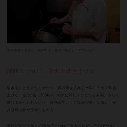
御年76歳の巽さん。昭和61年に銀座で独立し、37年が経つ。
薄味で一気に、強火で炊き上げる
塩水をひと煮立ちさせたら、鯛の頭を入れて一気に強火で炊き
上げる。塩は6合（1080㎖）の水に対してひとつまみ弱。少なく
感じるかもしれないが、煮詰めていくと塩分が濃くなるし、旨
みは鯛の骨や身からも出る。
煮汁がなくなるまで20分ほどかけて煮るのだが、下処理がきち