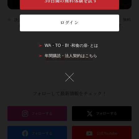
30日間の無料体験を試す
決済情報のご登録が必要です。初回ご登録の方に限ります。無料
ログイン
期間後は¥990（税込）/月。いつでもキャンセルできます。
＃技
＃レシピ
＃タイ
WA・TO・BI -和食の扉- とは
年間購読・法人契約はこちら
連載：老舗の名物ものがたり
フォローして最新情報をチェック！