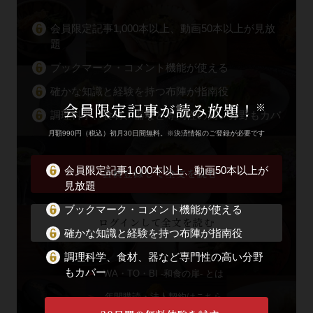
会員限定記事1,000本以上、動画50本以上が見放
題
ブックマーク・コメント機能が使える
確かな知識と経験を持つ布陣が指南役
会員限定記事が読み放題！
※
調理科学、食材、器など専門性の高い分野もカバ
ー
月額990円（税込）初月30日間無料。※決済情報のご登録が必要です
会員限定記事1,000本以上、動画50本以上が
会員登録して全文を読む
見放題
ブックマーク・コメント機能が使える
ログインして全文を読む
確かな知識と経験を持つ布陣が指南役
調理科学、食材、器など専門性の高い分野
もカバー
WA・TO・BI -和食の扉- とは
年間購読・法人契約はこちら