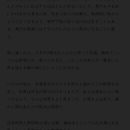
んとされていればアクはほとんど出ないという。煮汁を小まめ
にかけながら煮るため、付きっ切りの仕事だ。最終的に味がち
ょうどよくなるよう、途中で塩が足りなければ足すこともあ
る。煮汁が最後にはアサリだしのように真白になることに驚
く。
皿に盛ったら、スダチ2個をたっぷりと搾って完成。極めてシン
プルな料理だが、食べてみると、これこそ日本人が一番旨いと
声を揃える鯛の味だということが分かる。
バブルの頃は、常連客がホステスを何人も連れてこの料理を注
文し、自身は目玉の周りだけをつまんで、あとは彼女たちに食
べてもらう。そんな光景をよく見ました、と巽さんは笑う。確
かに頬のあたりの旨みは抜群だ。
日本料理人歴60年の潔い仕事。極めるとシンプルな仕事に行き