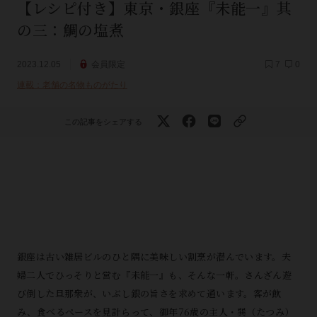
【レシピ付き】東京・銀座『未能一』其
の三：鯛の塩煮
2023.12.05
会員限定
7
0
連載：老舗の名物ものがたり
この記事をシェアする
銀座は古い雑居ビルのひと隅に美味しい割烹が潜んでいます。夫
婦二人でひっそりと営む『未能一』も、そんな一軒。さんざん遊
び倒した旦那衆が、いぶし銀の旨さを求めて通います。客が飲
み、食べるペースを見計らって、御年76歳の主人・巽（たつみ）