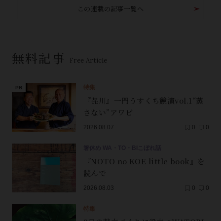
この連載の記事一覧へ
無料記事
Free Article
特集
『㐂川』一門うすくち競演vol.1“蒸
さない”アワビ
2026.08.07
0
0
箸休め WA・TO・BIこぼれ話
『NOTO no KOE little book』を
読んで
2026.08.03
0
0
特集