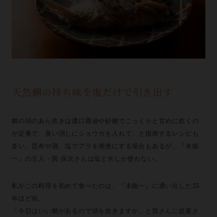
天然鯛の持ち味を塩だけで引き出す
鯛の頭のあら炊きは濃口醤油や砂糖でこっくりと甘めに炊くの
が定番で、臭い消しにショウガを入れて、と指南するレシピも
多い。昆布や酒、塩でアラを潮煮にする場合もあるが、『未能
一』の主人・巽 保次さんは塩と水しか使わない。
私がこの料理を初めて食べたのは、『未能一』に通い出した15
年ほど前。
「今日はいい鯛があるので頭を炊きますか」と巽さんに提案さ