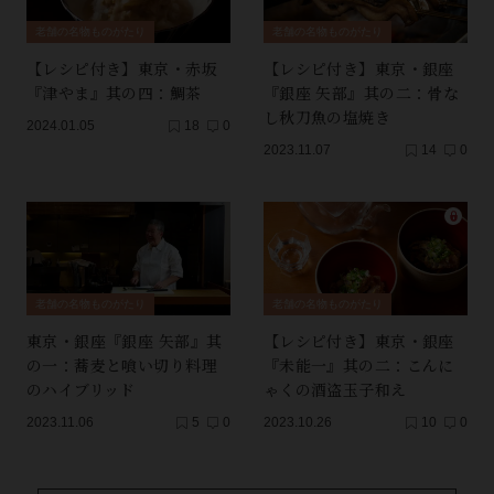
老舗の名物ものがたり
老舗の名物ものがたり
【レシピ付き】東京・赤坂
【レシピ付き】東京・銀座
『津やま』其の四：鯛茶
『銀座 矢部』其の二：骨な
し秋刀魚の塩焼き
2024.01.05
18
0
2023.11.07
14
0
老舗の名物ものがたり
老舗の名物ものがたり
東京・銀座『銀座 矢部』其
【レシピ付き】東京・銀座
の一：蕎麦と喰い切り料理
『未能一』其の二：こんに
のハイブリッド
ゃくの酒盗玉子和え
2023.11.06
5
0
2023.10.26
10
0