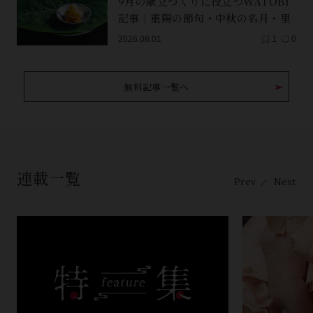
9月の献立づくりに役立つWATOBI
記事｜重陽の節句・中秋の名月・里
芋（子芋）・レンコン・サンマ【保
2026.08.01
1
0
存版】
無料記事一覧へ
連載一覧
Prev
Next
／