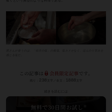
着くという典型のような料理である。
巽さんが使うのは、「伯方の塩」の粗塩。塩カドがなく、ほんのり甘みを
感じる塩だ。
この記事は
会員限定記事
です。
238
1888
残り：
文字／全文：
文字
続きを読むには
無料で30日間お試し
※