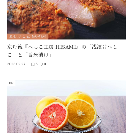
産地ルポ これからの和食材
京丹後『へしこ工房 HISAMI』の「浅漬けへし
こ」と「旨米漬け」
2023.02.27
5
0