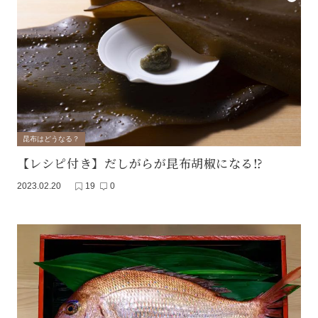
昆布はどうなる？
【レシピ付き】だしがらが昆布胡椒になる⁉
2023.02.20
19
0