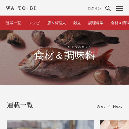
ログイン
連載一覧
レシピ
店＆料理人
献立
調理科学
食材＆調
連載一覧
Prev
Next
／