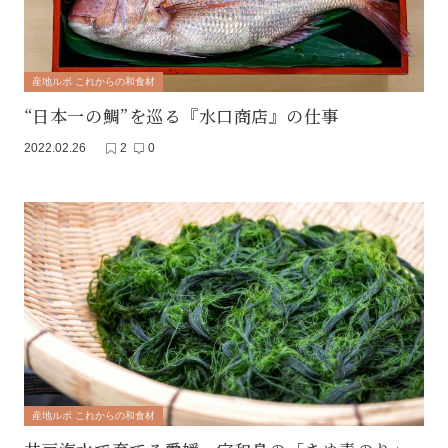
産地ルポ これからの和食材
“日本一の鯛”を巡る『水口商店』の仕事
2022.02.26
2
0
産地ルポ これからの和食材