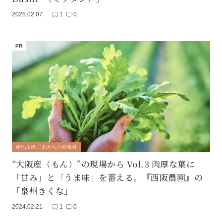
2025.02.07
1
0
産地ルポ これからの和食材
“大阪産（もん）”の現場から Vol.3 肉厚な葉に
「甘み」と「うま味」を蓄える。『西阪農園』の
「泉州きくな」
2024.02.21
1
0