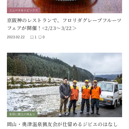
ニュース＆トピックス
京阪神のレストランで、フロリダグレープフルーツ
フェアが開催！<2/23～3/22＞
2023.02.22
1
0
名宿に郷土の幸あり
岡山・奥津温泉猟友会が仕留めるジビエのはなし