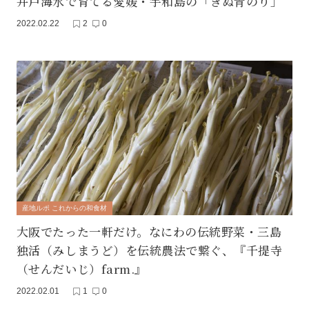
井戸海水で育てる愛媛・宇和島の「きぬ青のり」
2022.02.22
2
0
産地ルポ これからの和食材
大阪でたった一軒だけ。なにわの伝統野菜・三島
独活（みしまうど）を伝統農法で繋ぐ、『千提寺
（せんだいじ）farm.』
2022.02.01
1
0