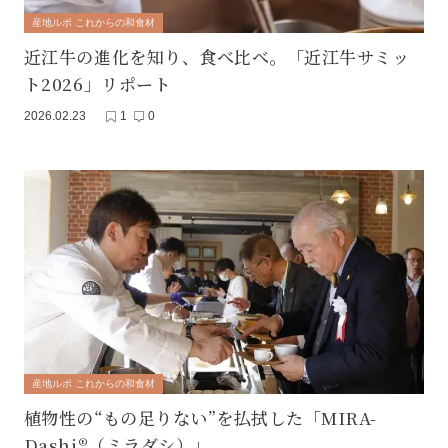
産地ルポ これからの和食材
近江牛の進化を知り、食べ比べ。「近江牛サミッ
ト2026」リポート
2026.02.23
1
0
産地ルポ これからの和食材
植物性の“もの足りない”を払拭した「MIRA-
Dashi®（ミラダシ）」