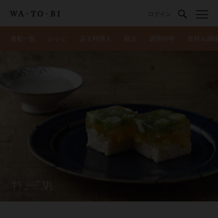
ログイン
連載一覧
レシピ
店＆料理人
献立
調理科学
食材＆調