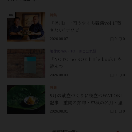
特集
『㐂川』一門うすくち競演vol.1“蒸
さない”アワビ
2026.08.07
0
0
箸休め WA・TO・BIこぼれ話
『NOTO no KOE little book』を
読んで
2026.08.03
0
0
特集
9月の献立づくりに役立つWATOBI
記事｜重陽の節句・中秋の名月・里
芋（子芋）・レンコン・サンマ【保
2026.08.01
1
0
存版】
無料記事一覧へ