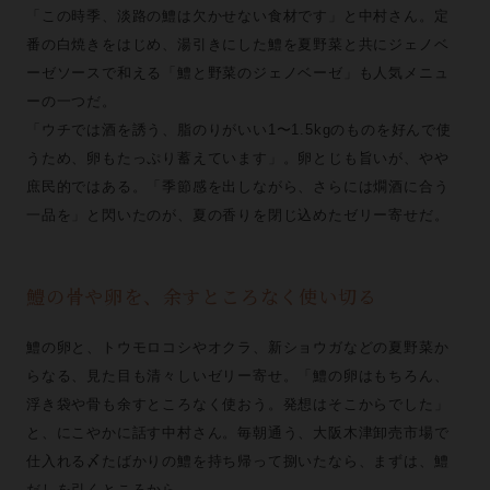
「この時季、淡路の鱧は欠かせない食材です」と中村さん。定
番の白焼きをはじめ、湯引きにした鱧を夏野菜と共にジェノベ
ーゼソースで和える「鱧と野菜のジェノベーゼ」も人気メニュ
ーの一つだ。
「ウチでは酒を誘う、脂のりがいい1〜1.5kgのものを好んで使
うため、卵もたっぷり蓄えています」。卵とじも旨いが、やや
庶民的ではある。「季節感を出しながら、さらには燗酒に合う
一品を」と閃いたのが、夏の香りを閉じ込めたゼリー寄せだ。
鱧の骨や卵を、余すところなく使い切る
鱧の卵と、トウモロコシやオクラ、新ショウガなどの夏野菜か
らなる、見た目も清々しいゼリー寄せ。「鱧の卵はもちろん、
浮き袋や骨も余すところなく使おう。発想はそこからでした」
と、にこやかに話す中村さん。毎朝通う、大阪木津卸売市場で
仕入れる〆たばかりの鱧を持ち帰って捌いたなら、まずは、鱧
だしを引くところから。