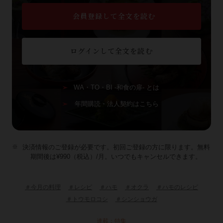
会員登録して全文を読む
ログインして全文を読む
WA・TO・BI -和食の扉- とは
年間購読・法人契約はこちら
決済情報のご登録が必要です。初回ご登録の方に限ります。無料
期間後は¥990（税込）/月。いつでもキャンセルできます。
＃今月の料理
＃レシピ
＃ハモ
＃オクラ
＃ハモのレシピ
＃トウモロコシ
＃シンショウガ
連載：特集