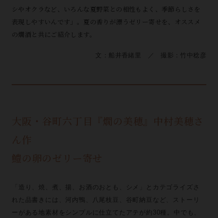
シやオクラなど、いろんな夏野菜との相性もよく、季節らしさを
表現しやすいんです」。夏の香りが漂うゼリー寄せを、オススメ
の燗酒と共にご紹介します。
文：船井香緒里 ／ 撮影：竹中稔彦
大阪・谷町六丁目『燗の美穂』中村美穂さ
ん作
鱧の卵のゼリー寄せ
「造り、焼、煮、揚、お酒のおとも、シメ」とカテゴライズさ
れた品書きには、河内鴨、八尾枝豆、谷町納豆など、ストーリ
ーがある地素材をシンプルに仕立てたアテが約30種。中でも、