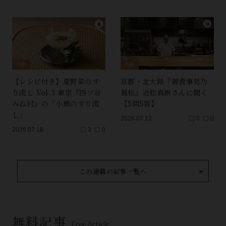
特集
特集
【レシピ付き】夏野菜のす
京都・北大路『御食事処乃
り流し Vol.3 東京『四ツ谷
福松』近松真樹さんに聞く
みね村』の「小蕪のすり流
【5問5答】
し」
2026.07.12
0
0
2026.07.18
3
0
この連載の記事一覧へ
無料記事
Free Article