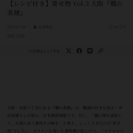
【レシピ付き】寄せ物 Vol.3 大阪『燗の
美穂』
2022.07.20
会員限定
14
0
連載：特集
この記事をシェアする
大阪・谷町六丁目にある『燗の美穂』は、燗酒が好きな店主・中
村美穂さんが営む、日本酒居酒屋です。曰く、「鱧の卵を活用し
て、お酒に合う夏向きの味を…と考え、しっくりきたのが“寄せ
物”でした」。ゼラチンを用いた透明感が涼しげで、「トウモロコ