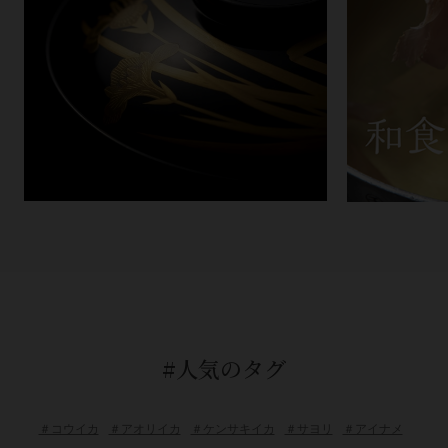
#人気のタグ
＃コウイカ
＃アオリイカ
＃ケンサキイカ
＃サヨリ
＃アイナメ