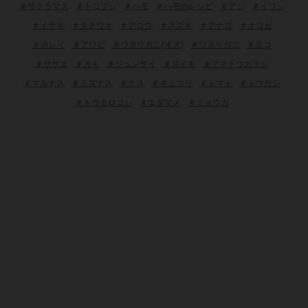
＃サクラマス
＃トコブシ
＃ハモ
＃ハモのレシピ
＃アジ
＃イワシ
＃イサキ
＃タチウオ
＃アコウ
＃スズキ
＃アナゴ
＃オコゼ
＃カレイ
＃アワビ
＃ワタリガニ(オス)
＃ワタリガニ
＃タコ
＃サザエ
＃カキ
＃ジュンサイ
＃ズイキ
＃アマトウガラシ
＃マルナス
＃ミズナス
＃ナス
＃キュウリ
＃トマト
＃トウガン
＃トウモロコシ
＃エダマメ
＃ミョウガ