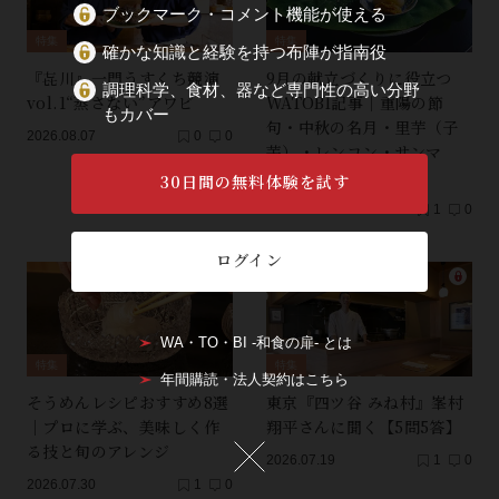
ブックマーク・コメント機能が使える
特集
特集
確かな知識と経験を持つ布陣が指南役
『㐂川』一門うすくち競演
9月の献立づくりに役立つ
調理科学、食材、器など専門性の高い分野
vol.1“蒸さない”アワビ
WATOBI記事｜重陽の節
もカバー
句・中秋の名月・里芋（子
2026.08.07
0
0
芋）・レンコン・サンマ
【保存版】
30日間の無料体験を試す
2026.08.01
1
0
ログイン
WA・TO・BI -和食の扉- とは
特集
特集
年間購読・法人契約はこちら
そうめんレシピおすすめ8選
東京『四ツ谷 みね村』峯村
｜プロに学ぶ、美味しく作
翔平さんに聞く【5問5答】
る技と旬のアレンジ
2026.07.19
1
0
2026.07.30
1
0